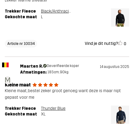
Lekker warme sweater
Trekker Fleece
Black/Anthracite
Gekochte maat
L
Vind je dit nuttig?
0
Article nr 10034
Maarten R.
Geverifieerde koper
14 augustus 2025
Afmetingen:
183cm, 90kg
M
Kleine maat
Kleine maat, bestel zeker groot genoeg want deze is maar nipt
gepast voor me
Trekker Fleece
Thunder Blue
Gekochte maat
XL