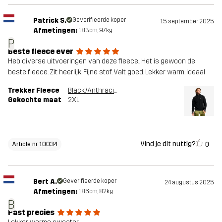
Patrick S.
Geverifieerde koper
15 september 2025
Afmetingen:
183cm, 97kg
P
Beste fleece ever
Heb diverse uitvoeringen van deze fleece.. Het is gewoon de
beste fleece. Zit heerlijk. Fijne stof. Valt goed. Lekker warm. Ideaal
Trekker Fleece
Black/Anthracite
Gekochte maat
2XL
Vind je dit nuttig?
0
Article nr 10034
Bert A.
Geverifieerde koper
24 augustus 2025
Afmetingen:
186cm, 82kg
B
Past precies