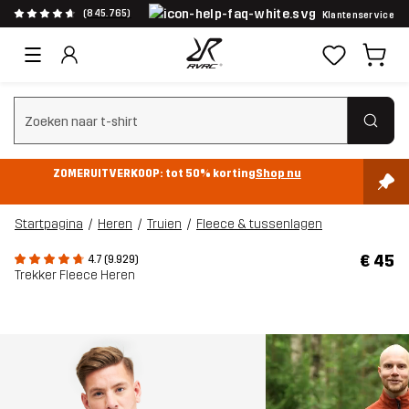
(845.765)
Klantenservice
Zoeken wissen
ZOMERUITVERKOOP: tot 50% korting
Shop nu
Startpagina
Heren
Truien
Fleece & tussenlagen
€ 45
4.7 (9.929)
Trekker Fleece Heren