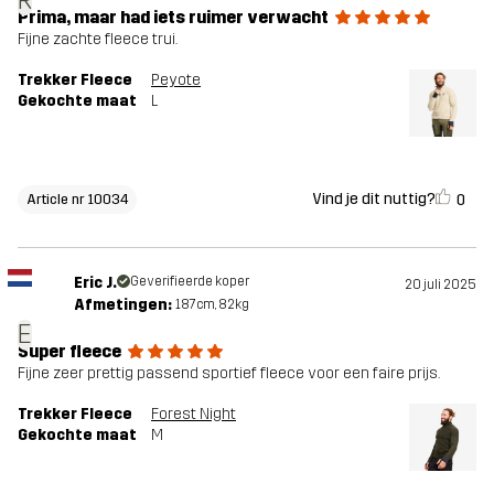
Prima, maar had iets ruimer verwacht
Fijne zachte fleece trui.
Trekker Fleece
Peyote
Gekochte maat
L
Vind je dit nuttig?
0
Article nr 10034
Eric J.
Geverifieerde koper
20 juli 2025
Afmetingen:
187cm, 82kg
E
Super fleece
Fijne zeer prettig passend sportief fleece voor een faire prijs.
Trekker Fleece
Forest Night
Gekochte maat
M