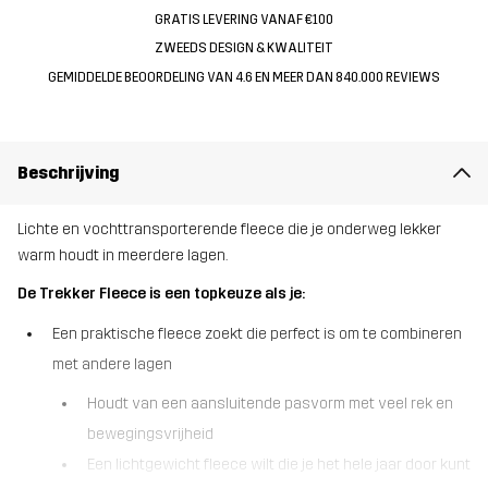
GRATIS LEVERING VANAF €100
ZWEEDS DESIGN & KWALITEIT
GEMIDDELDE BEOORDELING VAN 4.6 EN MEER DAN 840.000 REVIEWS
Beschrijving
Lichte en vochttransporterende fleece die je onderweg lekker
warm houdt in meerdere lagen.
De Trekker Fleece is een topkeuze als je:
Een praktische fleece zoekt die perfect is om te combineren
met andere lagen
Houdt van een aansluitende pasvorm met veel rek en
bewegingsvrijheid
Een lichtgewicht fleece wilt die je het hele jaar door kunt