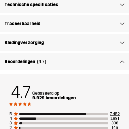
Materiál 2
95% Polyester, 5% Elastaan
Technische specificaties
Materiál 1
100% Polyester (Gerecycled)
Traceerbaarheid
Gewicht
272g in maat Medium
Kledingverzorging
Duurzaamheid
Details over gerecyclede materialen
lees hier
Beoordelingen
(4.7)
Ontworpen
ALLROUND
WANDELEN
voor
4.7
Gebaseerd op
Artikelnummer
10034_2825
9.929 beoordelingen
5
7.452
4
1.891
3
338
2
145