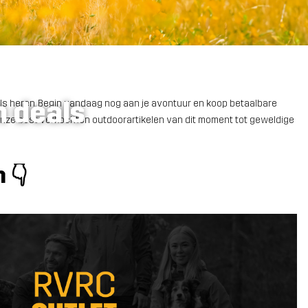
n deals
als heren. Begin vandaag nog aan je avontuur en koop betaalbare
, onze best verkochten outdoorartikelen van dit moment tot geweldige
 👇