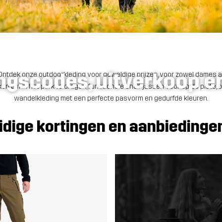
ngscodes, uitverkoop e
. Ontdek onze outdoorkleding voor geweldige prijzen, voor zowel dames 
eken om in het park te dragen, functionele shell-jassen voor op de piste
wandelkleding met een perfecte pasvorm en gedurfde kleuren.
idige kortingen en aanbiedingen