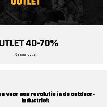
UTLET
40-70%
Ga naar outlet
n voor een revolutie in de outdoor-
industrie!: