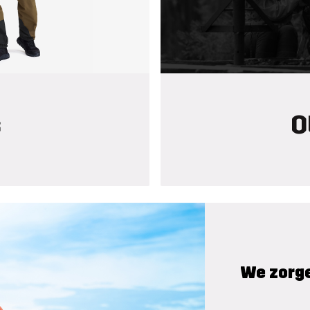
s
O
We zorge