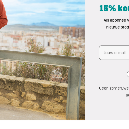
15% kor
Als abonnee v
nieuwe produ
Geen zorgen, we 
a