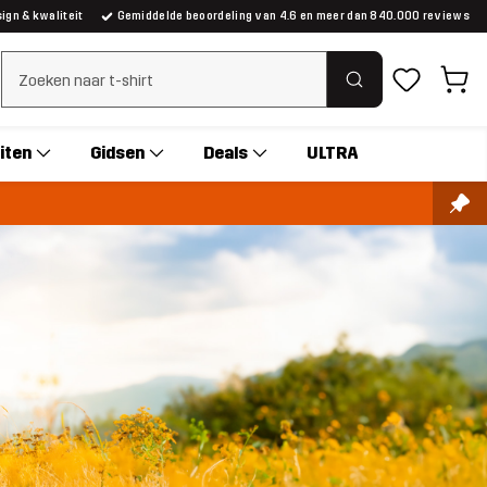
gn & kwaliteit
Gemiddelde beoordeling van 4.6 en meer dan 840.000 reviews
Zoeken wissen
iten
Gidsen
Deals
ULTRA