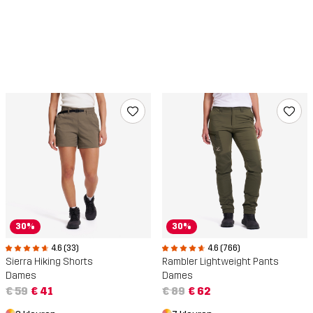
30%
30%
4.6 (33)
4.6 (766)
Sierra Hiking Shorts
Rambler Lightweight Pants
Dames
Dames
€ 59
€ 41
€ 89
€ 62