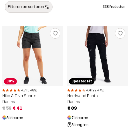
Filteren en sorteren
338 Producten
30%
Updated Fit
4.7 (3.489)
4.4 (22.475)
Hike & Dive Shorts
Nordwand Pants
Dames
Dames
€ 59
€ 41
€ 89
8 kleuren
7 kleuren
3 lengtes