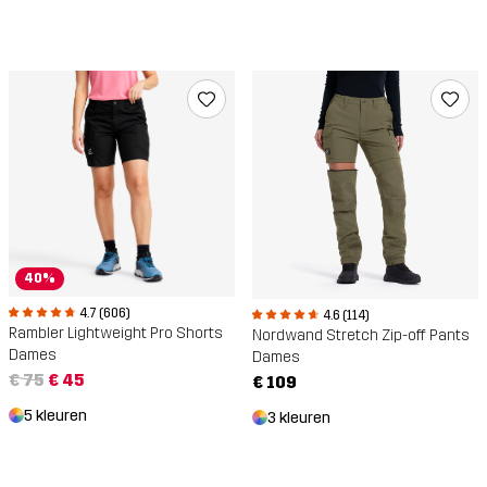
40%
4.7 (606)
4.6 (114)
Rambler Lightweight Pro Shorts
Nordwand Stretch Zip-off Pants
Dames
Dames
€ 75
€ 45
€ 109
5 kleuren
3 kleuren