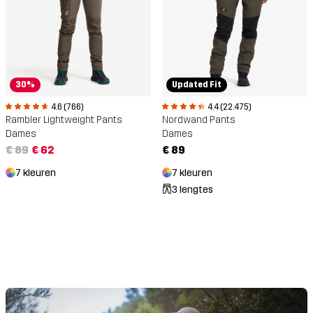
30%
Updated Fit
4.6 (766)
4.4 (22.475)
Rambler Lightweight Pants
Nordwand Pants
Dames
Dames
€ 89
€ 62
€ 89
7 kleuren
7 kleuren
3 lengtes