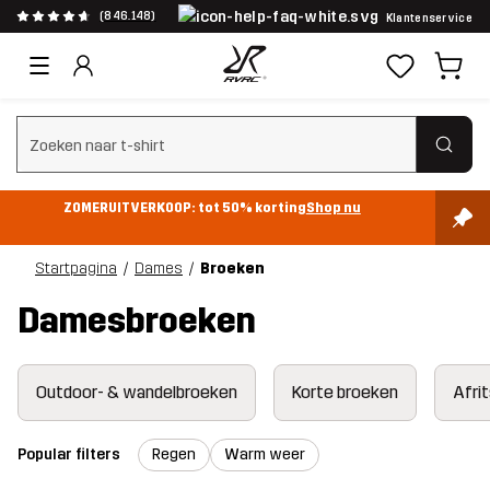
(846.148)
Klantenservice
Zoeken wissen
ZOMERUITVERKOOP: tot 50% korting
Shop nu
Startpagina
Dames
Broeken
Damesbroeken
Outdoor- & wandelbroeken
Korte broeken
Afri
Popular filters
Regen
Warm weer