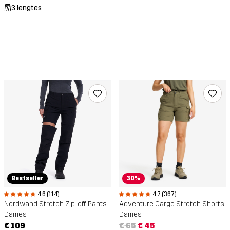
3 lengtes
30%
Bestseller
4.7 (367)
4.6 (114)
Adventure Cargo Stretch Shorts
Nordwand Stretch Zip-off Pants
Dames
Dames
€ 65
€ 45
€ 109