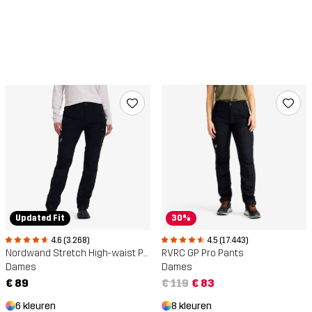
Updated Fit
30%
4.6 (3.268)
4.5 (17.443)
Nordwand Stretch High-waist Pants
RVRC GP Pro Pants
Dames
Dames
€ 89
€ 119
€ 83
6 kleuren
8 kleuren