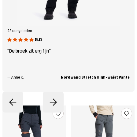
23 uur geleden
5.0
"De broek zit erg fijn"
—
Anne K.
Nordwand Stretch High-waist Pants