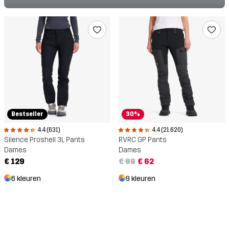
Bestseller
30%
4.4 (631)
4.4 (21.620)
Silence Proshell 3L Pants
RVRC GP Pants
Dames
Dames
€ 129
€ 89
€ 62
6 kleuren
9 kleuren