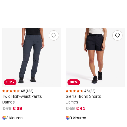
50%
30%
4.5 (133)
4.6 (33)
Twig High-waist Pants
Sierra Hiking Shorts
Dames
Dames
€ 79
€ 39
€ 59
€ 41
3 kleuren
3 kleuren