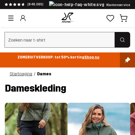
(846.065)
Klantenservice
Zoeken wissen
ZOMERUITVERKOOP: tot 50% korting
Shop nu
Startpagina
Dames
Dameskleding