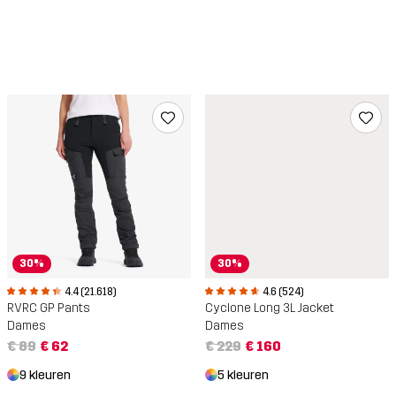
30%
30%
4.4 (21.618)
4.6 (524)
RVRC GP Pants
Cyclone Long 3L Jacket
Dames
Dames
€ 89
€ 62
€ 229
€ 160
9 kleuren
5 kleuren