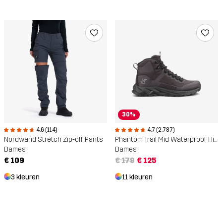
30%
4.6 (114)
4.7 (2.787)
Nordwand Stretch Zip-off Pants
Phantom Trail Mid Waterproof Hiking Boots
Dames
Dames
€ 109
€ 179
€ 125
3 kleuren
11 kleuren