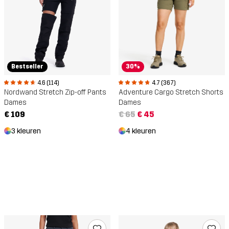
30%
Bestseller
4.7 (367)
4.6 (114)
Adventure Cargo Stretch Shorts
Nordwand Stretch Zip-off Pants
Dames
Dames
€ 65
€ 45
€ 109
4 kleuren
3 kleuren