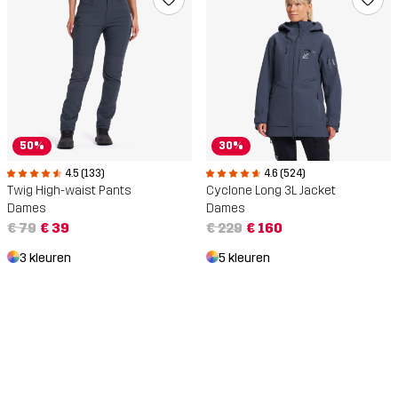
50%
30%
4.5 (133)
4.6 (524)
Twig High-waist Pants
Cyclone Long 3L Jacket
Dames
Dames
€ 79
€ 39
€ 229
€ 160
3 kleuren
5 kleuren