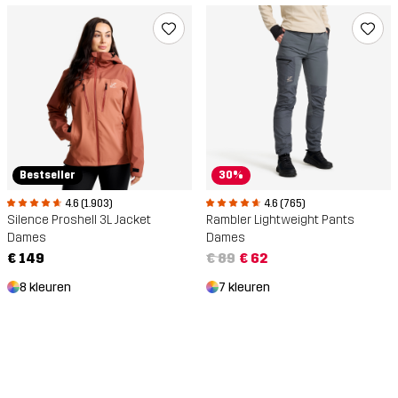
Bestseller
30%
4.6 (1.903)
4.6 (765)
Silence Proshell 3L Jacket
Rambler Lightweight Pants
Dames
Dames
€ 149
€ 89
€ 62
8 kleuren
7 kleuren