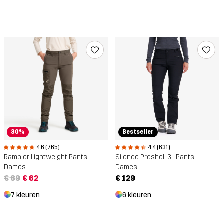
30%
Bestseller
4.6 (765)
4.4 (631)
Rambler Lightweight Pants
Silence Proshell 3L Pants
Dames
Dames
€ 89
€ 62
€ 129
7 kleuren
6 kleuren