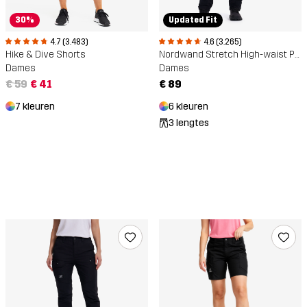
30%
Updated Fit
4.7 (3.483)
4.6 (3.265)
Hike & Dive Shorts
Nordwand Stretch High-waist Pants
Dames
Dames
€ 59
€ 41
€ 89
7 kleuren
6 kleuren
3 lengtes