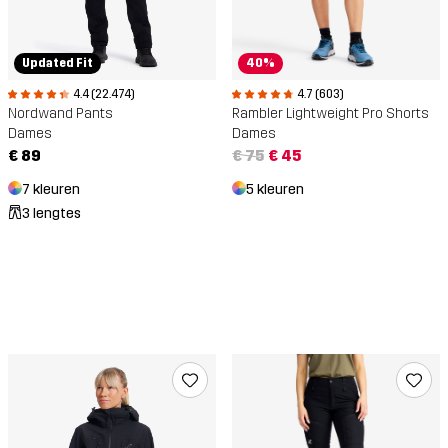
Updated Fit
40%
4.4 (22.474)
4.7 (603)
Nordwand Pants
Rambler Lightweight Pro Shorts
Dames
Dames
€ 89
€ 75
€ 45
7 kleuren
5 kleuren
3 lengtes