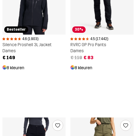
Bestseller
30%
4.6 (1.903)
4.5 (17.442)
Silence Proshell 3L Jacket
RVRC GP Pro Pants
Dames
Dames
€ 149
€ 119
€ 83
8 kleuren
8 kleuren