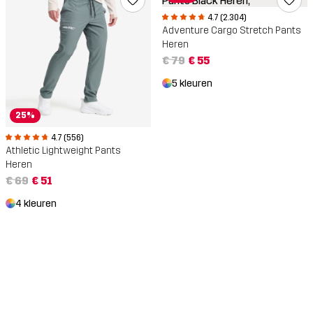
4.7 (2.304)
Adventure Cargo Stretch Pants
Heren
€ 79
€ 55
5 kleuren
25%
4.7 (556)
Athletic Lightweight Pants
Heren
€ 69
€ 51
4 kleuren