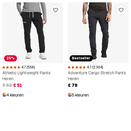
25%
Bestseller
4.7 (556)
4.7 (2.304)
Athletic Lightweight Pants
Adventure Cargo Stretch Pants
Heren
Heren
€ 69
€ 51
€ 79
4 kleuren
5 kleuren