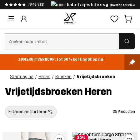
(846.522)
Klantenservice
Zoeken wissen
ZOMERUITVERKOOP: tot 50% korting
Shop nu
Startpagina
Heren
Broeken
Vrijetijdsbroeken
Vrijetijdsbroeken Heren
Filteren en sorteren
35 Producten
30%