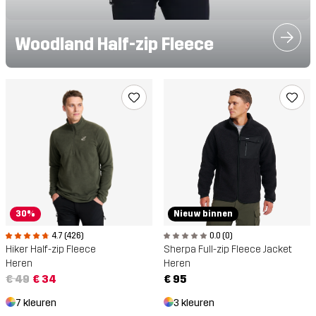
Woodland Half-zip Fleece
30%
Nieuw binnen
4.7 (426)
0.0 (0)
Hiker Half-zip Fleece
Sherpa Full-zip Fleece Jacket
Heren
Heren
€ 49
€ 34
€ 95
7 kleuren
3 kleuren