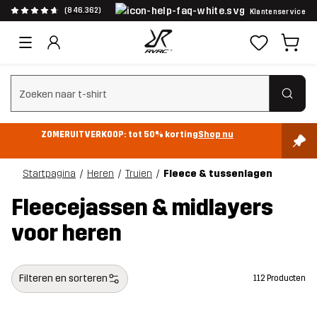
(846.362)
Klantenservice
Zoeken wissen
ZOMERUITVERKOOP: tot 50% korting
Shop nu
Startpagina
Heren
Truien
Fleece & tussenlagen
Fleecejassen & midlayers
voor heren
Filteren en sorteren
112 Producten