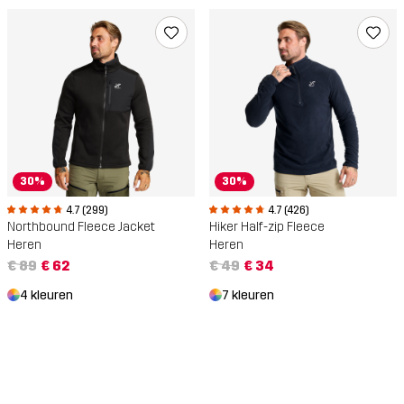
30%
30%
4.7 (299)
4.7 (426)
Northbound Fleece Jacket
Hiker Half-zip Fleece
Heren
Heren
€ 89
€ 62
€ 49
€ 34
4 kleuren
7 kleuren