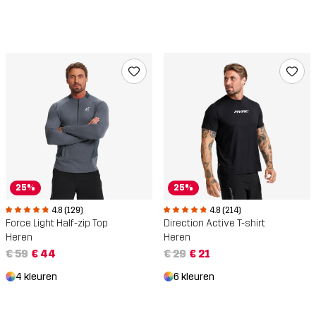
25%
25%
4.8 (129)
4.8 (214)
Force Light Half-zip Top
Direction Active T-shirt
Heren
Heren
€ 59
€ 44
€ 29
€ 21
4 kleuren
6 kleuren