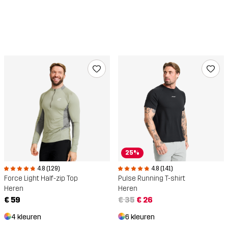
25%
4.8 (129)
4.8 (141)
Force Light Half-zip Top
Pulse Running T-shirt
Heren
Heren
€ 59
€ 35
€ 26
4 kleuren
6 kleuren