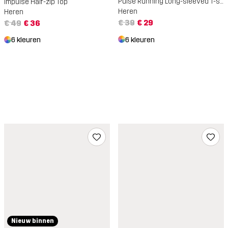
Pulse Running Long-sleeved T-shirt
Impulse Half-zip Top
Heren
Heren
€ 39
€ 29
€ 49
€ 36
6 kleuren
6 kleuren
Nieuw binnen