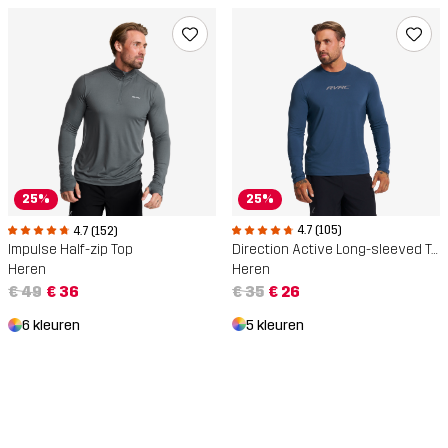
25%
25%
4.7 (105)
4.7 (152)
Direction Active Long-sleeved T-shirt
Impulse Half-zip Top
Heren
Heren
€ 35
€ 26
€ 49
€ 36
5 kleuren
6 kleuren