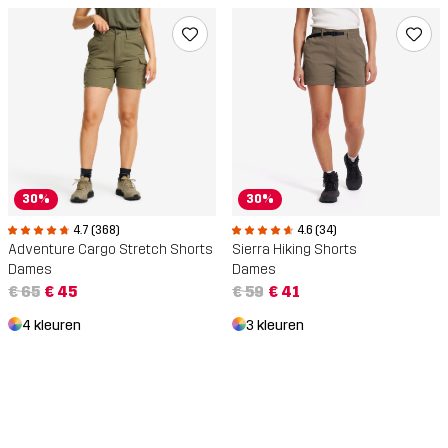
30%
30%
4.7 (368)
4.6 (34)
Adventure Cargo Stretch Shorts
Sierra Hiking Shorts
Dames
Dames
€ 65
€ 45
€ 59
€ 41
4 kleuren
3 kleuren