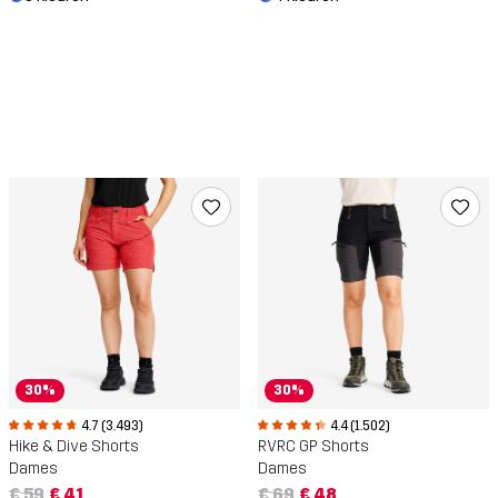
30%
30%
4.7 (3.493)
4.4 (1.502)
Hike & Dive Shorts
RVRC GP Shorts
Dames
Dames
€ 59
€ 41
€ 69
€ 48