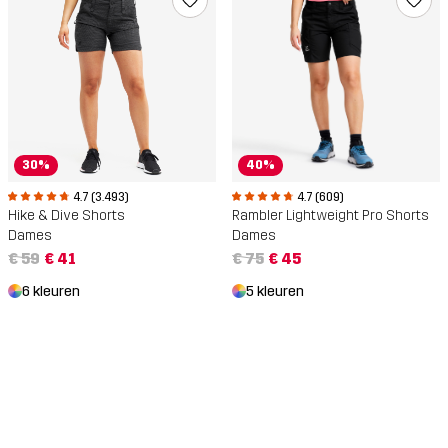
30%
40%
4.7 (3.493)
4.7 (609)
Hike & Dive Shorts
Rambler Lightweight Pro Shorts
Dames
Dames
€ 59
€ 41
€ 75
€ 45
6 kleuren
5 kleuren