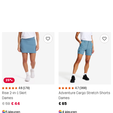
25%
4.6 (179)
4.7 (368)
Rise 2-in-1 Skirt
Adventure Cargo Stretch Shorts
Dames
Dames
€ 59
€ 44
€ 65
5 kleuren
4 kleuren