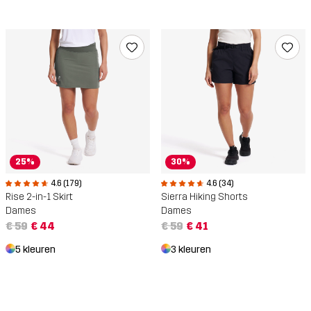
25%
30%
4.6 (179)
4.6 (34)
Rise 2-in-1 Skirt
Sierra Hiking Shorts
Dames
Dames
€ 59
€ 44
€ 59
€ 41
5 kleuren
3 kleuren