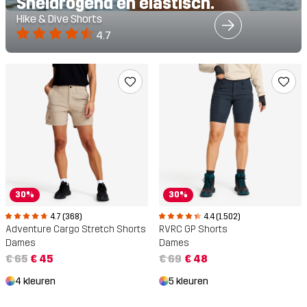
Sneldrogend en elastisch.
Hike & Dive Shorts
4.7
30%
30%
4.7 (368)
4.4 (1.502)
Adventure Cargo Stretch Shorts
RVRC GP Shorts
Dames
Dames
€ 65
€ 45
€ 69
€ 48
4 kleuren
5 kleuren