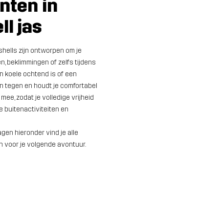
nten in
l jas
hells zijn ontworpen om je
en, beklimmingen of zelfs tijdens
en koele ochtend is of een
en tegen en houdt je comfortabel
ee, zodat je volledige vrijheid
e buitenactiviteiten en
en hieronder vind je alle
n voor je volgende avontuur.