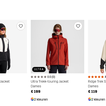
ULTRA
0.0 (0)
4
 Jacket
Ultra Trekk-touring Jacket
Ridge Trek 
Dames
Dames
€ 199
€ 119
2 kleuren
2 kleuren