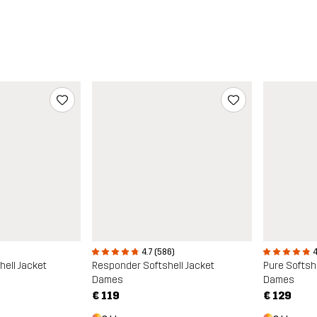
4
4.7 (586)
hell Jacket
Pure Softshe
Responder Softshell Jacket
Dames
Dames
€ 129
€ 119