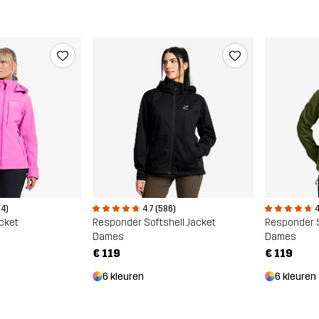
4.7 (586)
4
14)
Responder Softshell Jacket
Responder S
acket
Dames
Dames
€ 119
€ 119
6 kleuren
6 kleuren