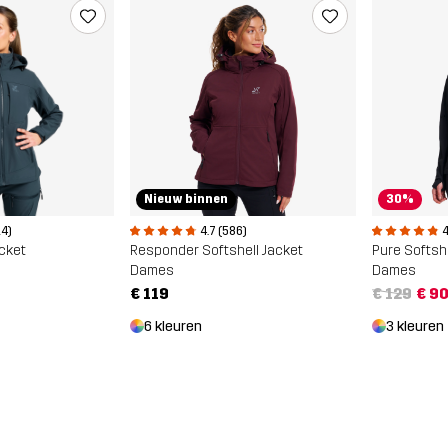
Nieuw binnen
30%
14)
4.7 (586)
4
acket
Responder Softshell Jacket
Pure Softshe
Dames
Dames
€ 119
€ 129
€ 9
6 kleuren
3 kleuren