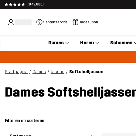
(845.880)
Klantenservice
Cadeaubon
Dames
Heren
Schoenen
Startpagina
Dames
Jassen
Softshelljassen
Dames Softshelljasse
Filteren en sorteren