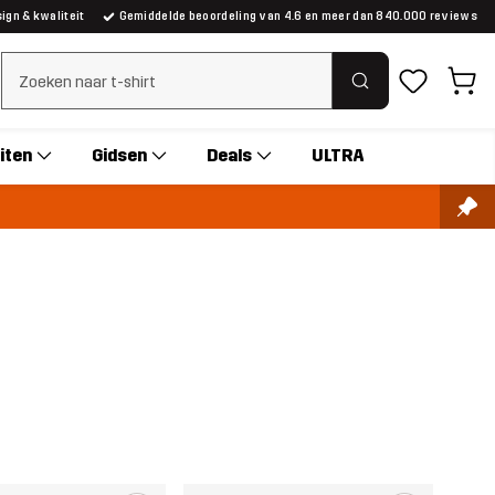
gn & kwaliteit
Gemiddelde beoordeling van 4.6 en meer dan 840.000 reviews
Zoeken wissen
iten
Gidsen
Deals
ULTRA