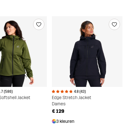
.7 (586)
4.8 (43)
oftshell Jacket
Edge Stretch Jacket
Dames
€ 129
3 kleuren