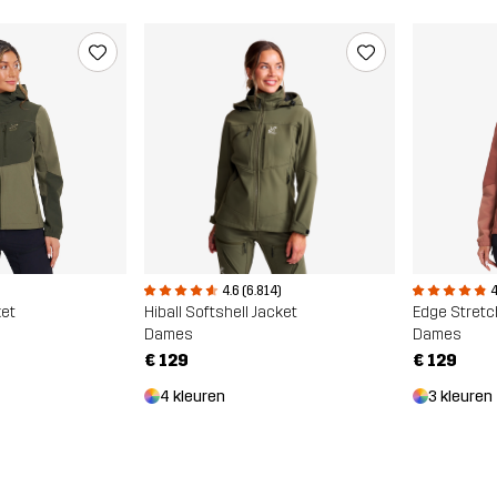
4.6 (6.814)
4
ket
Hiball Softshell Jacket
Edge Stretc
Dames
Dames
€ 129
€ 129
4 kleuren
3 kleuren