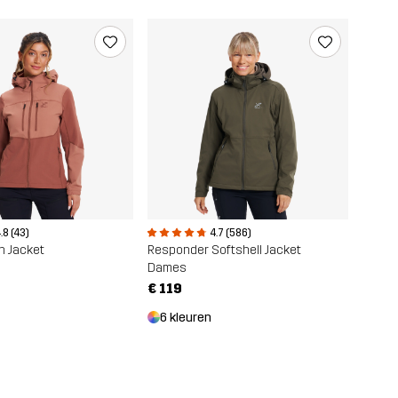
.8 (43)
4.7 (586)
h Jacket
Responder Softshell Jacket
Dames
€ 119
6 kleuren