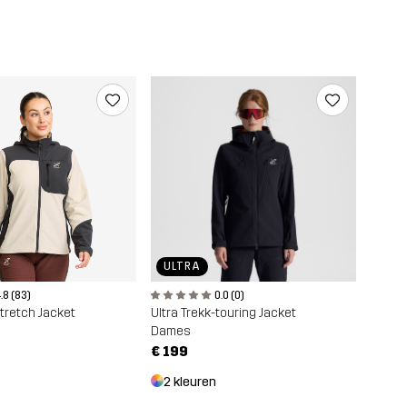
ULTRA
0.0 (0)
.8 (83)
Ultra Trekk-touring Jacket
Stretch Jacket
Dames
€ 199
2 kleuren