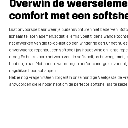
Overwin de weerseleme
comfort met een softshel
Laat onvoorspelbaar weer je buitenavonturen niet bederven! Softs
lichaam te laten ademen, zodat je je fris voelt tijdens wandeltocht
het afwerken van die to-do-lijst op een winderige dag. Of het nu e
onverwachte regenbui, een softshell jas houdt wind en lichte reg
droog. En het rekbare ontwerp van de softshell jas beweegt met je m
hebt op je pad. Met andere woorden, de perfecte metgezel voor al j
dagelijkse boodschappen!
Heb je nog vragen? Geen zorgen! In onze handige Veelgestelde vrag
antwoorden die je nodig hebt om de perfecte softshell jas te kieze