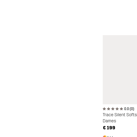
0.0 (0)
Trace Silent Softs
Dames
€ 199