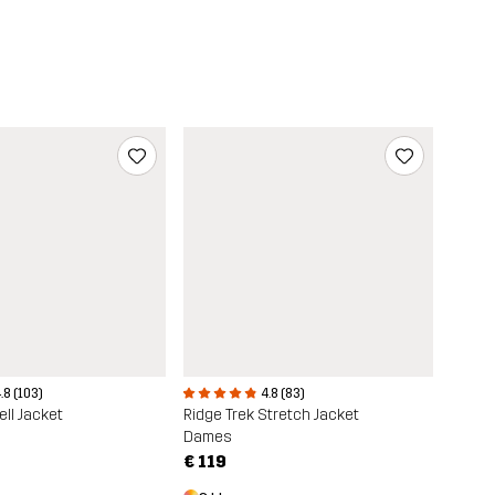
.8 (103)
4.8 (83)
ll Jacket
Ridge Trek Stretch Jacket
Dames
€ 119