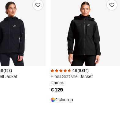
.8 (103)
4.6 (6.814)
ll Jacket
Hiball Softshell Jacket
Dames
0
€ 129
4 kleuren