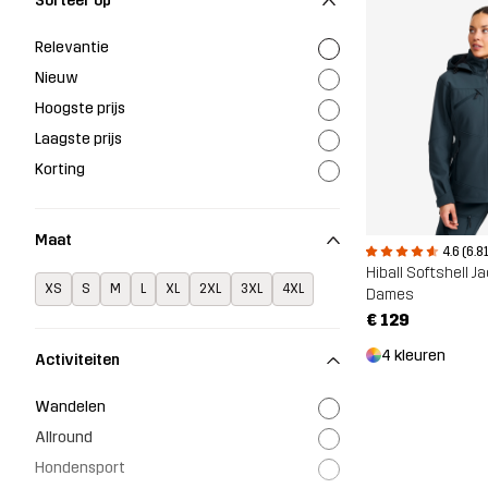
Sorteer op
Relevantie
Nieuw
Hoogste prijs
Laagste prijs
Korting
Maat
4.6 (6.8
Hiball Softshell J
XS
S
M
L
XL
2XL
3XL
4XL
Dames
€ 129
4 kleuren
Activiteiten
Wandelen
Allround
Hondensport