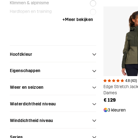
Klimmen & alpinisme
Hardlopen en training
+
Meer bekijken
Langlaufen
Jacht- en natuurfotografie
Hoofdkleur
Eigenschappen
4.8 (43)
Edge Stretch Jac
Weer en seizoen
Dames
€ 129
Waterdichtheid niveau
3 kleuren
Winddichtheid niveau
Series