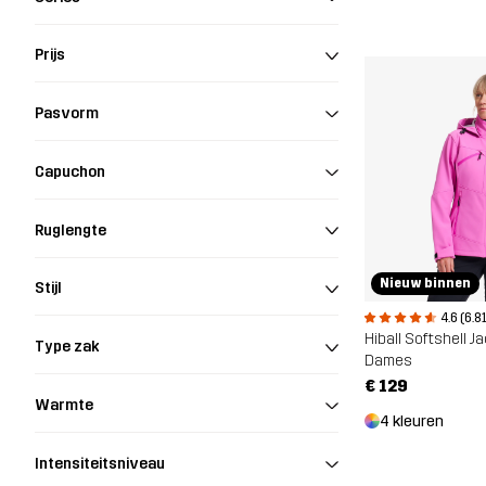
Prijs
Pasvorm
Capuchon
Ruglengte
Nieuw binnen
Stijl
4.6 (6.8
Hiball Softshell J
Type zak
Dames
€ 129
Warmte
4 kleuren
Intensiteitsniveau