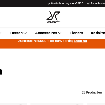
Gratis levering vanaf €100
Zweeds desi
Tassen
Accessoires
Tieners
Activite
ZOMERUITVERKOOP: tot 50% korting
Shop nu
n
28 Producten