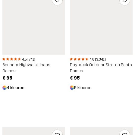
4.5 (741)
4.6 (3.341)
Bouncer Highwaist Jeans
Daybreak Outdoor Stretch Pants
Dames
Dames
€ 95
€ 95
4 kleuren
5 kleuren