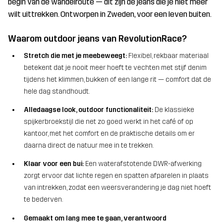
begin van de wandelroute — dit zijn de jeans die je niet meer
wilt uittrekken. Ontworpen in Zweden, voor een leven buiten.
Waarom outdoor jeans van RevolutionRace?
Stretch die met je meebeweegt:
Flexibel, rekbaar materiaal
betekent dat je nooit meer hoeft te vechten met stijf denim
tijdens het klimmen, bukken of een lange rit — comfort dat de
hele dag standhoudt.
Alledaagse look, outdoor functionaliteit:
De klassieke
spijkerbroekstijl die net zo goed werkt in het café of op
kantoor, met het comfort en de praktische details om er
daarna direct de natuur mee in te trekken.
Klaar voor een bui:
Een waterafstotende DWR-afwerking
zorgt ervoor dat lichte regen en spatten afparelen in plaats
van intrekken, zodat een weersverandering je dag niet hoeft
te bederven.
Gemaakt om lang mee te gaan, verantwoord