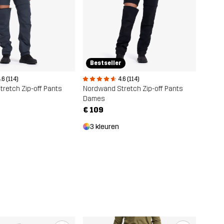
Bestseller
.6 (114)
4.6 (114)
retch Zip-off Pants
Nordwand Stretch Zip-off Pants
Dames
€ 109
3 kleuren