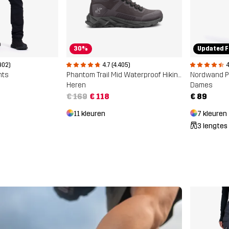
30%
Updated F
902)
4.7 (4.405)
4
nts
Phantom Trail Mid Waterproof Hiking Boots
Nordwand P
Heren
Dames
€ 169
€ 118
€ 89
11 kleuren
7 kleuren
3 lengtes