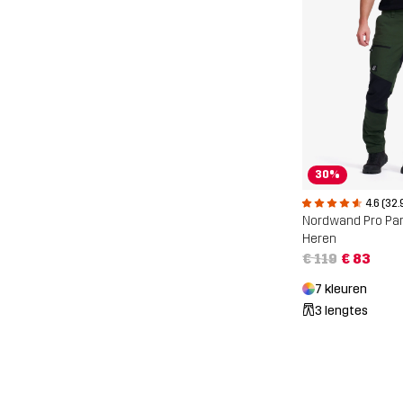
30%
4.6 (32.
Nordwand Pro Pa
Heren
€ 119
€ 83
7 kleuren
3 lengtes