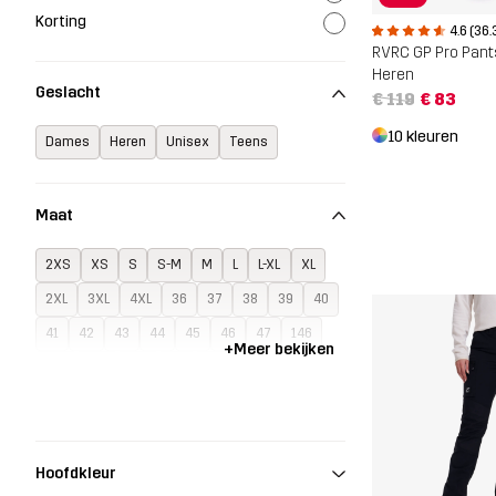
Korting
4.6 (36.
RVRC GP Pro Pant
Heren
Geslacht
€ 119
€ 83
10 kleuren
Dames
Heren
Unisex
Teens
Maat
2XS
XS
S
S-M
M
L
L-XL
XL
2XL
3XL
4XL
36
37
38
39
40
41
42
43
44
45
46
47
146
+
Meer bekijken
152
158
164
G6
G7
G8
G9
G10
G11
S34-36
S37-39
S39-42
S40-42
S43-45
S46-48
One Size
Hoofdkleur