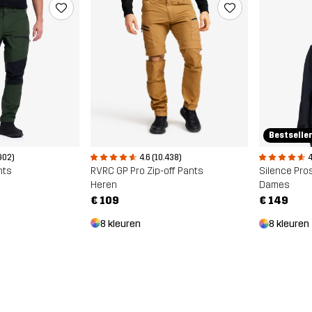
Bestselle
4.6 (10.438)
902)
4
RVRC GP Pro Zip-off Pants
nts
Silence Pros
Heren
Dames
€ 109
€ 149
8 kleuren
8 kleuren