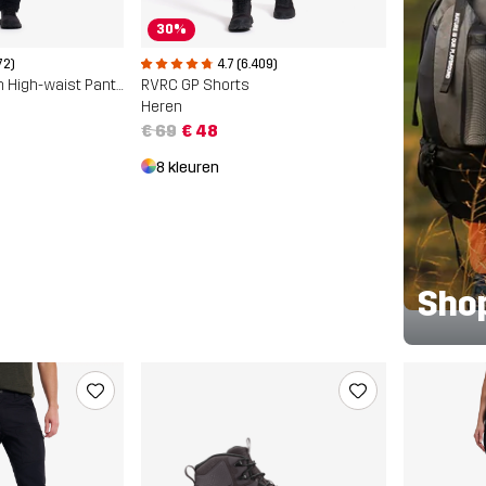
30%
72)
4.7 (6.409)
Nordwand Stretch High-waist Pants
RVRC GP Shorts
Heren
€ 69
€ 48
8 kleuren
Sho