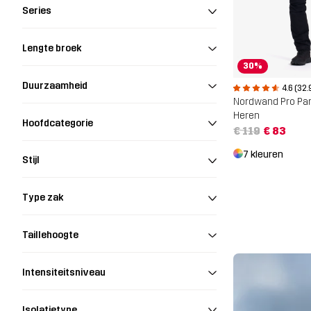
Series
Lengte broek
30%
Duurzaamheid
4.6 (32.
Nordwand Pro Pa
Heren
Hoofdcategorie
€ 119
€ 83
7 kleuren
Stijl
Type zak
Taillehoogte
Intensiteitsniveau
Isolatietype