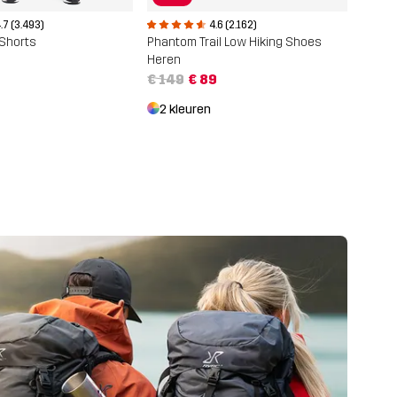
.7 (3.493)
4.6 (2.162)
 Shorts
Phantom Trail Low Hiking Shoes
Heren
€ 149
€ 89
2 kleuren