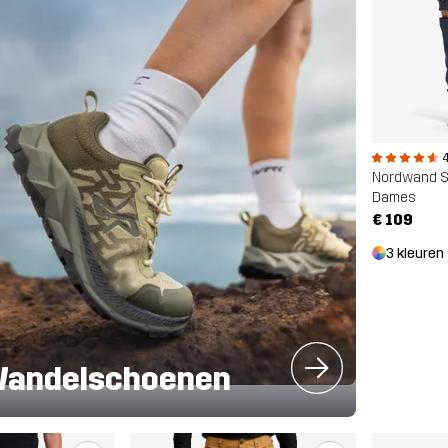
4
Nordwand St
Dames
€ 109
3 kleuren
Wandelschoenen