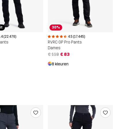
it
30%
.4 (22.476)
4.5 (17.445)
ants
RVRC GP Pro Pants
Dames
€ 119
€ 83
8 kleuren