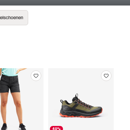
elschoenen
40%