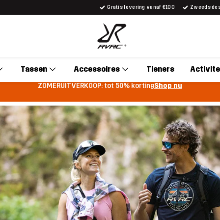
Gratis levering vanaf €100
Zweeds desi
Tassen
Accessoires
Tieners
Activite
ZOMERUITVERKOOP: tot 50% korting
Shop nu