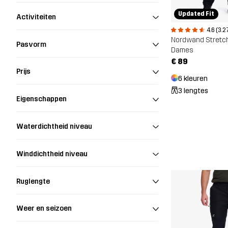
Updated Fit
Activiteiten
4.6 (3.2
Pasvorm
Dames
€ 89
Prijs
6 kleuren
3 lengtes
Eigenschappen
Waterdichtheid niveau
Winddichtheid niveau
Ruglengte
Weer en seizoen