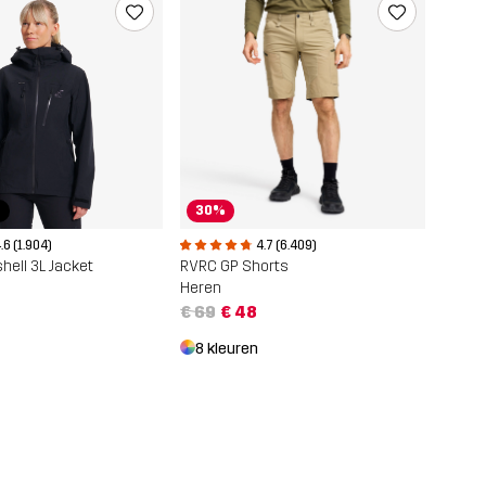
30%
r
4.7 (6.409)
.6 (1.904)
RVRC GP Shorts
hell 3L Jacket
Heren
€ 69
€ 48
8 kleuren