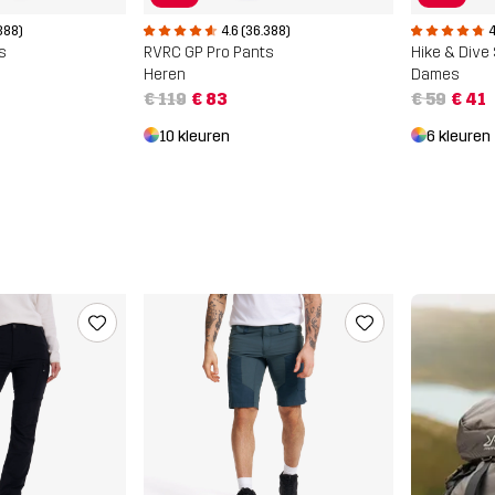
388)
4.6 (36.388)
4
s
RVRC GP Pro Pants
Hike & Dive
Heren
Dames
€ 119
€ 83
€ 59
€ 41
10 kleuren
6 kleuren