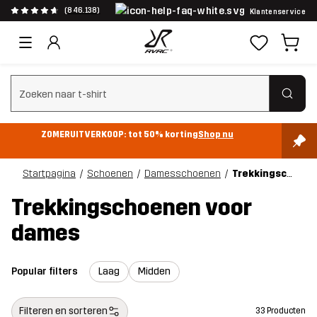
(846.138)
Klantenservice
Zoeken wissen
ZOMERUITVERKOOP: tot 50% korting
Shop nu
Startpagina
Schoenen
Damesschoenen
Trekkingschoenen
Trekkingschoenen voor
dames
Popular filters
Laag
Midden
Filteren en sorteren
33 Producten