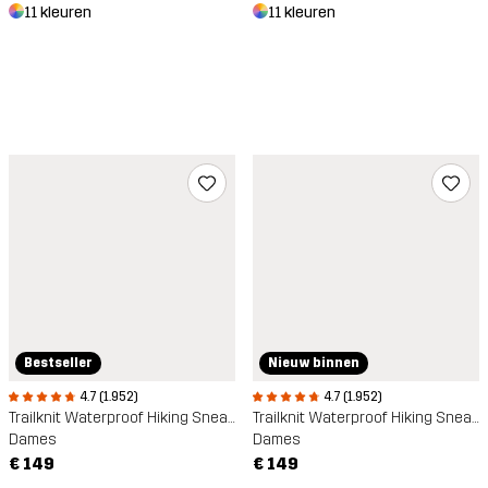
11 kleuren
11 kleuren
Bestseller
Nieuw binnen
4.7 (1.952)
4.7 (1.952)
Trailknit Waterproof Hiking Sneakers
Trailknit Waterproof Hiking Sneakers
Dames
Dames
€ 149
€ 149