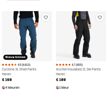
Nieuw binnen
4.5 (4.913)
4.7 (455)
Cyclone 3L Shell Pants
AccXel Insulated 2L Ski Pants
Heren
Heren
€ 169
€ 189
4 kleuren
1 kleur