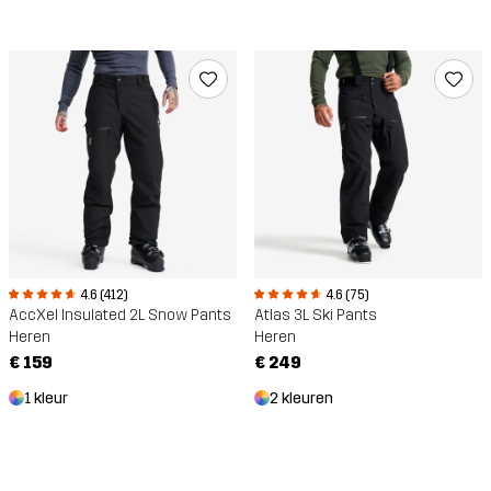
4.6 (412)
4.6 (75)
AccXel Insulated 2L Snow Pants
Atlas 3L Ski Pants
Heren
Heren
€ 159
€ 249
1 kleur
2 kleuren