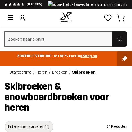
(846.365)
Klantenservice
Zoeken wissen
ZOMERUITVERKOOP: tot 50% korting
Shop nu
Startpagina
Heren
Broeken
Skibroeken
Skibroeken &
snowboardbroeken voor
heren
Filteren en sorteren
14 Producten