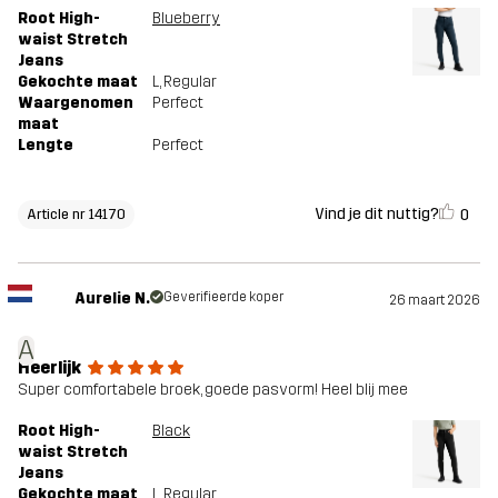
Root High-
Blueberry
waist Stretch
Jeans
Gekochte maat
L
, Regular
Waargenomen
Perfect
maat
Lengte
Perfect
Vind je dit nuttig?
0
Article nr 14170
Aurelie N.
Geverifieerde koper
26 maart 2026
A
Heerlijk
Super comfortabele broek, goede pasvorm! Heel blij mee
Root High-
Black
waist Stretch
Jeans
Gekochte maat
L
, Regular