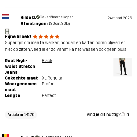
Hilde D.
Geverifieerde koper
24 maart 2026
Afmetingen:
180cm, 80kg
H
Fijne broek!
Super fijn om mee te werken, honden en katten haren blijven er
niet op zitten, veeg je er zo vanaf. Na het wassen ook geen pluis!
Root High-
Black
waist Stretch
Jeans
Gekochte maat
XL
, Regular
Waargenomen
Perfect
maat
Lengte
Perfect
Vind je dit nuttig?
0
Article nr 14170