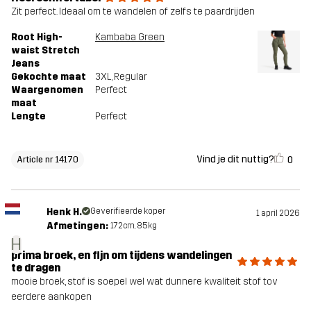
Zit perfect. Ideaal om te wandelen of zelfs te paardrijden
Root High-
Kambaba Green
waist Stretch
Jeans
Gekochte maat
3XL
, Regular
Waargenomen
Perfect
maat
Lengte
Perfect
Vind je dit nuttig?
0
Article nr 14170
Henk H.
Geverifieerde koper
1 april 2026
Afmetingen:
172cm, 85kg
H
prima broek, en fijn om tijdens wandelingen
te dragen
mooie broek, stof is soepel wel wat dunnere kwaliteit stof tov
eerdere aankopen