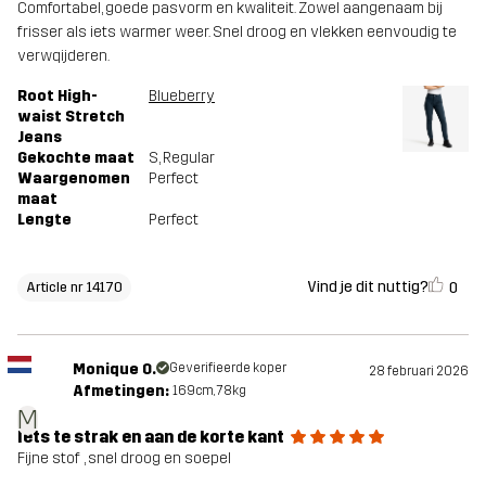
Comfortabel, goede pasvorm en kwaliteit. Zowel aangenaam bij
frisser als iets warmer weer. Snel droog en vlekken eenvoudig te
verwqijderen.
Root High-
Blueberry
waist Stretch
Jeans
Gekochte maat
S
, Regular
Waargenomen
Perfect
maat
Lengte
Perfect
Vind je dit nuttig?
0
Article nr 14170
Monique O.
Geverifieerde koper
28 februari 2026
Afmetingen:
169cm, 78kg
M
Iets te strak en aan de korte kant
Fijne stof , snel droog en soepel