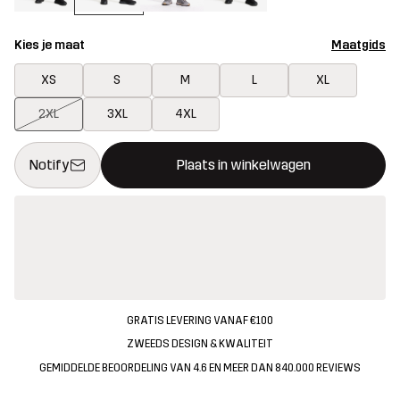
Kies je maat
Maatgids
XS
S
M
L
XL
2XL
3XL
4XL
Deze knop opent een modal met de bevestiging van een nieuw i
{{size}} niet beschikbaar
Notify
Plaats in winkelwagen
GRATIS LEVERING VANAF €100
ZWEEDS DESIGN & KWALITEIT
GEMIDDELDE BEOORDELING VAN 4.6 EN MEER DAN 840.000 REVIEWS