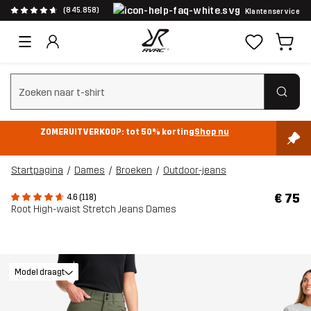
(845.858)
Klantenservice
Zoeken wissen
ZOMERUITVERKOOP: tot 50% korting
Shop nu
Startpagina
Dames
Broeken
Outdoor-jeans
€ 75
4.6 (118)
Root High-waist Stretch Jeans Dames
Model draagt