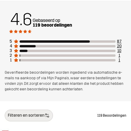
Gewicht
352g in maat Medium
4.6
Duurzaamheid
Bluesign® approved
lees hier
Gebaseerd op
119 beoordelingen
Ontworpen
ALLROUND
VOOR ALLEDAAGS GEBRUIK
5
87
voor
4
20
3
10
2
1
Artikelnummer
14170_2013
1
1
Geverifieerde beoordelingen worden ingediend via automatische e-
mails na aankoop of via Mijn Pagina's, waar eerdere bestellingen te
vinden zijn. Dit zorgt ervoor dat alleen klanten die het product hebben
gekocht een beoordeling kunnen achterlaten.
Filteren en sorteren
119 Beoordelingen