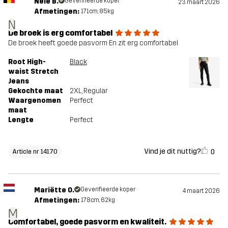
Nele B.
Geverifieerde koper
23 maart 2026
Afmetingen:
171cm, 85kg
N
De broek is erg comfortabel
De broek heeft goede pasvorm En zit erg comfortabel
Root High-
Black
waist Stretch
Jeans
Gekochte maat
2XL
, Regular
Waargenomen
Perfect
maat
Lengte
Perfect
Vind je dit nuttig?
0
Article nr 14170
Mariëtte O.
Geverifieerde koper
4 maart 2026
Afmetingen:
178cm, 62kg
M
Comfortabel, goede pasvorm en kwaliteit.