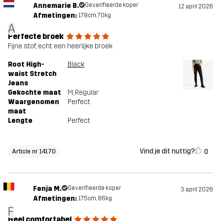
Annemarie B.
Geverifieerde koper
12 april 2026
Afmetingen:
178cm, 70kg
A
Perfecte broek
Fijne stof, echt een heerlijke broek
Root High-
Black
waist Stretch
Jeans
Gekochte maat
M
, Regular
Waargenomen
Perfect
maat
Lengte
Perfect
Vind je dit nuttig?
0
Article nr 14170
Fenja M.
Geverifieerde koper
3 april 2026
Afmetingen:
175cm, 86kg
F
Heel comfortabel