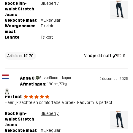
Root High-
Blueberry
waist Stretch
Jeans
Gekochte maat
XL
, Regular
Waargenomen
Te klein
maat
Lengte
Te kort
Vind je dit nuttig?
0
Article nr 14170
Anna O.
Geverifieerde koper
2 december 2025
Afmetingen:
180cm, 77kg
A
Perfect
Heerlijk zachte en comfortabele broek! Pasvorm is perfect!
Root High-
Blueberry
waist Stretch
Jeans
Gekochte maat
XL
, Regular