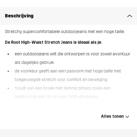
Beschrijving
Stretchy, supercomfortabele outdoorjeans met een hoge taille.
De Root High-Waist Stretch Jeans is ideaal als je:
een outdoorjeans wilt die ontworpen is voor zowel avontuur
als dagelijks gebruik
de voorkeur geeft aan een pasvorm met hoge taille met
toegevoegde stretch voor comfort en beweging
houdt van een broek met slimme details zoals een
telefoonzak met rits en een DWR-afwerking
De Root High-Waist Stretch Jeans combineert het klassieke
uiterlijk van jeans met functionaliteit voor buiten. Gemaakt van
Alles tonen
een rekbare stof en elastiek in de tailleband, beweegt deze broek
met je mee, of je nu in het bos loopt of naar de stad gaat. De