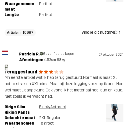
Waargenomen
Perfect
maat
Lengte
Perfect
Vind je dit nuttig?
1
Article nr 10987
Patricia R.
Geverifieerde koper
17 oktober 2024
Afmetingen:
152cm, 68kg
P
Terug gestuurd
Mn eerste artikel wat ik heb terug gestuurd. Normaal is maat XL
net te strak en XXl prima. Maar bij deze legging verzoop ik erin! Had
wel maat L aangekund. Ook vond ik het materiaal heel dun en koud.
Niet zoals ik verwacht had.
Ridge Slim
Black/Anthracite
Hiking Pants
Gekochte maat
2XL
, Regular
Waargenomen
Te groot