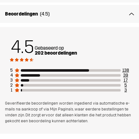
Het model
is 172 cm weegt 64 kg en draagt M
Beoordelingen
(4.5)
Pasvorm
SLIM
Materiál 1
91% Polyester (Gerecycled), 9% Elastaan
4.5
Gebaseerd op
Materiál 2
92% Polyester (Gerecycled), 8% Elastaan
202 beoordelingen
Materiaal 3
92% Polyester (Gerecycled), 8% Elastaan
5
138
4
39
3
17
Mesh 1
95% Polyester (Gerecycled), 5%
2
5
1
3
Polyester
Geverifieerde beoordelingen worden ingediend via automatische e-
Mesh 2
90% Polyester (Gerecycled), 5%
mails na aankoop of via Mijn Pagina's, waar eerdere bestellingen te
vinden zijn. Dit zorgt ervoor dat alleen klanten die het product hebben
Polyester, 5% Elastaan
gekocht een beoordeling kunnen achterlaten.
Duurzaamheid
Details over gerecyclede materialen