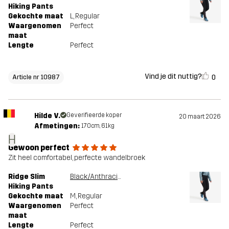
Hiking Pants
Gekochte maat
L
, Regular
Waargenomen
Perfect
maat
Lengte
Perfect
Vind je dit nuttig?
0
Article nr 10987
Hilde V.
Geverifieerde koper
20 maart 2026
Afmetingen:
170cm, 61kg
H
Gewoon perfect
Zit heel comfortabel, perfecte wandelbroek
Ridge Slim
Black/Anthracite
Hiking Pants
Gekochte maat
M
, Regular
Waargenomen
Perfect
maat
Lengte
Perfect