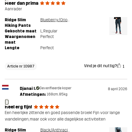
Meer dan prima
Aanrader
Ridge Slim
Blueberry/Orion Blue
Hiking Pants
Gekochte maat
L
, Regular
Waargenomen
Perfect
maat
Lengte
Perfect
Vind je dit nuttig?
1
Article nr 10987
Djanai I.
Geverifieerde koper
8 april 2026
Afmetingen:
168cm, 85kg
D
Heel erg fijn!
Een heerlijke zittende en goed passende broek! Fijn voor lange
wandelingen, maar ook voor alle dagelijkse activiteiten
Ridge Slim
Black/Anthracite