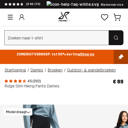
(846.174)
Klantenservice
Zoeken wissen
ZOMERUITVERKOOP: tot 50% korting
Shop nu
Startpagina
Dames
Broeken
Outdoor- & wandelbroeken
€ 89
4.5 (202)
Ridge Slim Hiking Pants Dames
Model draagt