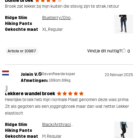
Dunne broek
Broek zat lekker, bij mijn kuiten die stevig zijn te strak, retour
Ridge Slim
Blueberry/Orion Blue
Hiking Pants
Gekochte maat
XL
, Regular
Vind je dit nuttig?
0
Article nr 10987
Jolein V.
Geverifieerde koper
23 februari 2025
Afmetingen:
168cm, 68kg
J
Lekkere wandel broek
Heerlijke broek heb mijn normale Maat genomen deze was prima.
Zit als gegoten als een joggingbroek maar dan wat netter. Lekker
elastisch
Ridge Slim
Black/Anthracite
Hiking Pants
Gekochte maat
M
, Regular