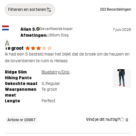
lees hier
Filteren en sorteren
202 Beoordelingen
Bluesign® approved
lees hier
Alian S.
Geverifieerde koper
Ontworpen
WANDELEN
ALLROUND
7 juni 2026
Afmetingen:
166cm, 51kg
voor
A
Te groot
Artikelnummer
10987_4100
Ik had een S besteld maar het blijkt dat de broek om de heupen en
de bovenbenen te ruim is. Helaas.
Ridge Slim
Blueberry/Orion Blue
Hiking Pants
Gekochte maat
S
, Regular
Waargenomen
Te groot
maat
Lengte
Perfect
Vind je dit nuttig?
0
Article nr 10987