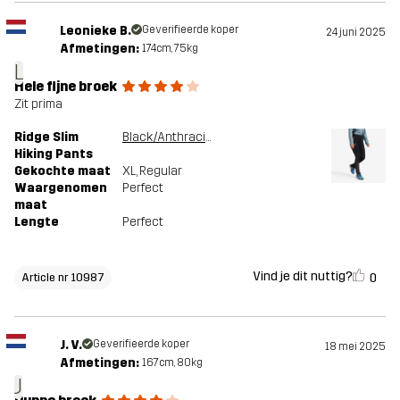
Leonieke B.
Geverifieerde koper
24 juni 2025
Afmetingen:
174cm, 75kg
L
Hele fijne broek
Zit prima
Ridge Slim
Black/Anthracite
Hiking Pants
Gekochte maat
XL
, Regular
Waargenomen
Perfect
maat
Lengte
Perfect
Vind je dit nuttig?
0
Article nr 10987
J. V.
Geverifieerde koper
18 mei 2025
Afmetingen:
167cm, 80kg
J