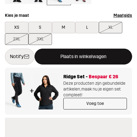
Kies je maat
Maatgids
XS
S
M
L
XL
2XL
3XL
Deze knop opent een modal met de bevestiging van een nieuw i
{{size}} niet beschikbaar
Notify
Plaats in winkelwagen
Ridge Set
-
Bespaar
€ 26
Deze producten zijn gebundelde
artikelen, maak nu je eigen set
+
compleet!
Voeg toe