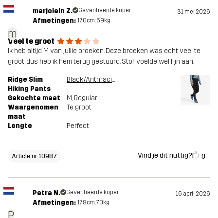
marjolein Z.
Geverifieerde koper
31 mei 2026
Afmetingen:
170cm, 59kg
m
Veel te groot
Ik heb altijd M van jullie broeken. Deze broeken was echt veel te
groot, dus heb ik hem terug gestuurd. Stof voelde wel fijn aan.
Ridge Slim
Black/Anthracite
Hiking Pants
Gekochte maat
M
, Regular
Waargenomen
Te groot
maat
Lengte
Perfect
Vind je dit nuttig?
0
Article nr 10987
Petra N.
Geverifieerde koper
16 april 2026
Afmetingen:
178cm, 70kg
P