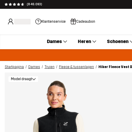
(846.093)
Klantenservice
Cadeaubon
Dames
Heren
Schoenen
Startpagina
Dames
Truien
Fleece & tussenlagen
Hiker Fleece Vest 
Model draagt