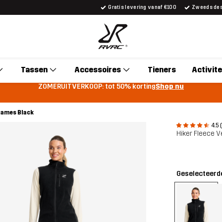
Gratis levering vanaf €100
Zweeds desi
Tassen
Accessoires
Tieners
Activite
ZOMERUITVERKOOP: tot 50% korting
Shop nu
Dames Black
4.5 
Hiker Fleece 
Geselecteerde