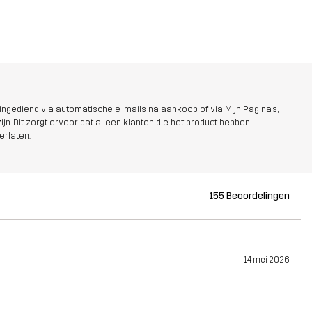
ngediend via automatische e-mails na aankoop of via Mijn Pagina's,
jn. Dit zorgt ervoor dat alleen klanten die het product hebben
erlaten.
155 Beoordelingen
14 mei 2026