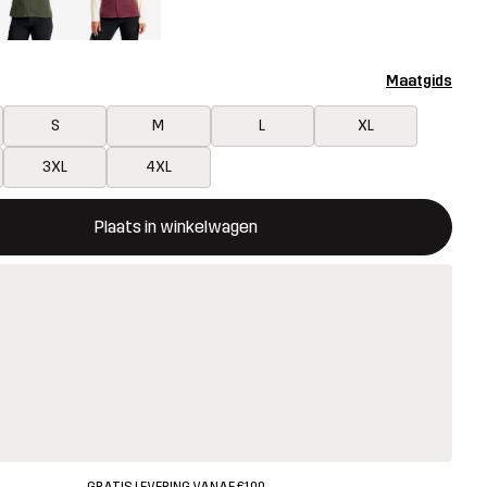
Maatgids
S
M
L
XL
3XL
4XL
ent een modal met de bevestiging van een nieuw item in het wink
 beschikbaar
Plaats in winkelwagen
GRATIS LEVERING VANAF €100