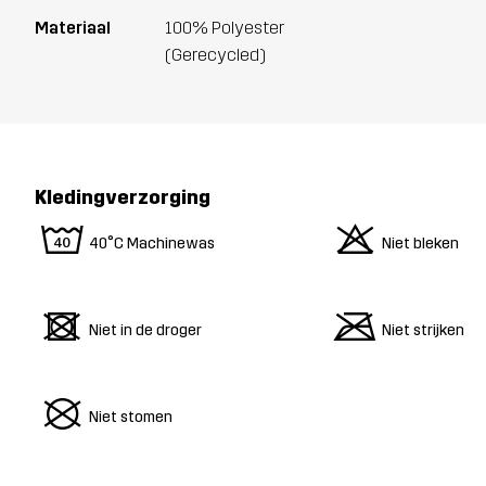
Materiaal
100% Polyester
(Gerecycled)
Kledingverzorging
8
o
40°C Machinewas
Niet bleken
d
m
Niet in de droger
Niet strijken
U
Niet stomen