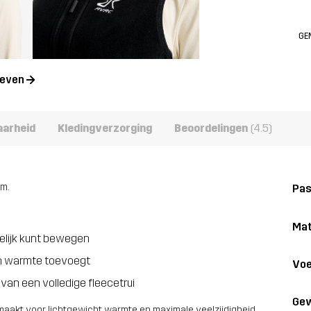
GE
geven
aarheid
Kledingverzorging
Beoordelingen
(4.5)
m.
Pa
Mat
kelijk kunt bewegen
ch warmte toevoegt
Voe
s van een volledige fleecetrui
Gew
emaakt voor lichtgewicht warmte en maximale veelzijdigheid.