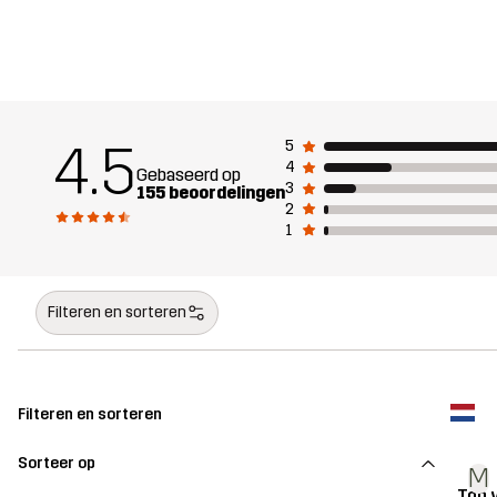
4.5
5
4
Gebaseerd op
3
155 beoordelingen
2
1
Filteren en sorteren
Filteren en sorteren
Sorteer op
M
Top 