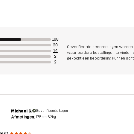
108
29
Geverifieerde beoordelingen worden i
14
waar eerdere bestellingen te vinden zi
2
gekocht een beoordeling kunnen acht
2
Michael G.
Geverifieerde koper
Afmetingen:
175cm, 62kg
vest