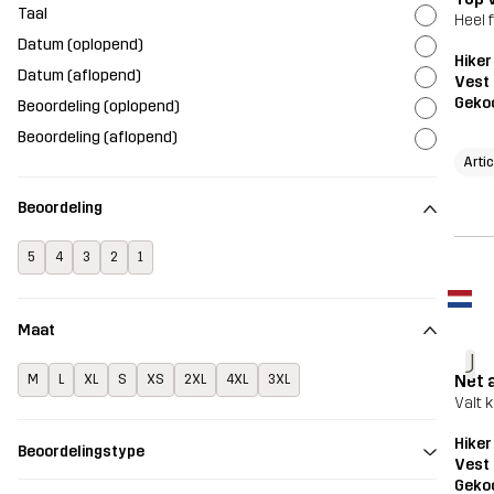
Taal
Heel f
Datum (oplopend)
Hiker
Datum (aflopend)
Vest
Geko
Beoordeling (oplopend)
Beoordeling (aflopend)
Artic
Beoordeling
5
4
3
2
1
Maat
J
Net 
M
L
XL
S
XS
2XL
4XL
3XL
Valt k
Hiker
Beoordelingstype
Vest
Geko