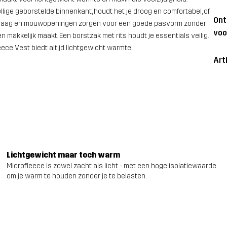
ige geborstelde binnenkant, houdt het je droog en comfortabel, of
On
 de kraag en mouwopeningen zorgen voor een goede pasvorm zonder
voo
n makkelijk maakt. Een borstzak met rits houdt je essentials veilig.
leece Vest biedt altijd lichtgewicht warmte.
Art
Lichtgewicht maar toch warm
Microfleece is zowel zacht als licht - met een hoge isolatiewaarde
om je warm te houden zonder je te belasten.