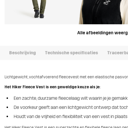
Alle afbeeldingen weer
Beschrijving
Technische specificaties
Traceerb
Lichtgewicht, vochtafvoerend fleecevest met een elastische pasvor
Het Hiker Fleece Vest is een geweldige keuze als je:
Een zachte, duurzame fleecelaag wilt waarin je je gemak
De voorkeur geeft aan een lichtgewicht ontwerp dat to
Houdt van de vrijheid en flexibiliteit van een vest in plaat
Het Hiker Fleece Vest is een superzachte en flexibele fleece laag g