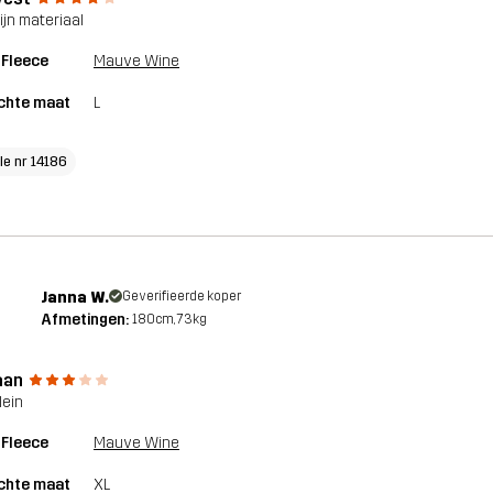
ijn materiaal
 Fleece
Mauve Wine
chte maat
L
le nr 14186
Janna W.
Geverifieerde koper
Afmetingen:
180cm, 73kg
aan
lein
 Fleece
Mauve Wine
chte maat
XL