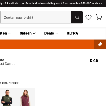
gn & kwaliteit
Gemiddelde beoordeling van 4.6 en meer dan 840.000 reviews
Zoeken wissen
iten
Gidsen
Deals
ULTRA
€ 45
(155)
Vest Dames
 kleur:
Black