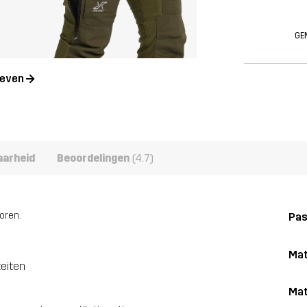
GE
geven
aarheid
Beoordelingen
(4.7)
oren.
Pa
Mat
teiten
Mat