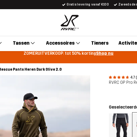
Gratis levering vanaf €100
Zweeds desi
Tassen
Accessoires
Tieners
Activite
ZOMERUITVERKOOP: tot 50% korting
Shop nu
Rescue Pants Heren Dark Olive 2.0
4.7 
RVRC GP Pro R
Geselecteerde