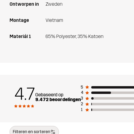
Ontworpen in
Zweden
Montage
Vietnam
Materiál 1
65% Polyester, 35% Katoen
4.7
5
4
Gebaseerd op
3
9.472 beoordelingen
2
1
Filteren en sorteren