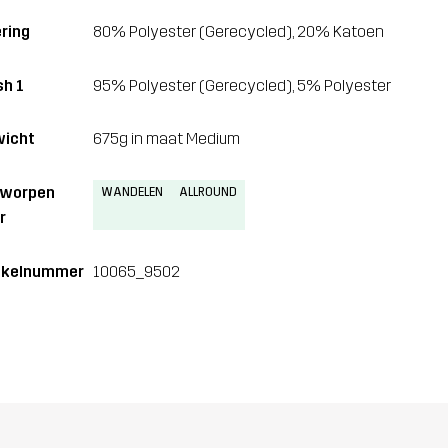
ring
80% Polyester (Gerecycled), 20% Katoen
h 1
95% Polyester (Gerecycled), 5% Polyester
icht
675g in maat Medium
tworpen
WANDELEN
ALLROUND
r
ikelnummer
10065_9502