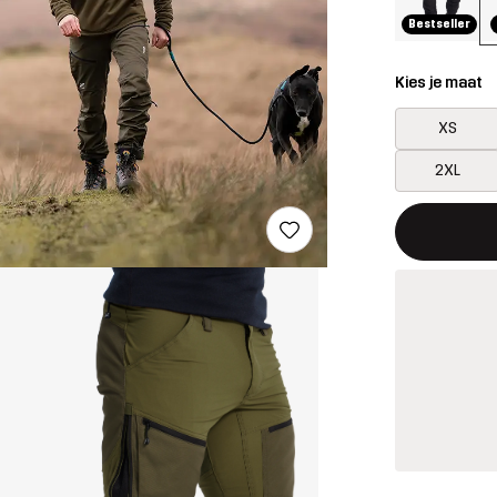
Bestseller
Kies je maat
XS
2XL
Deze knop op
{{size}} niet