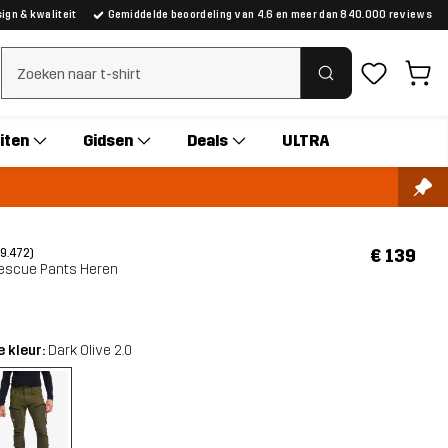
gn & kwaliteit
Gemiddelde beoordeling van 4.6 en meer dan 840.000 reviews
Zoeken wissen
iten
Gidsen
Deals
ULTRA
€ 139
(9.472)
escue Pants Heren
 kleur:
Dark Olive 2.0