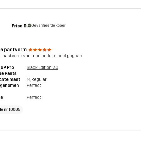
Friso D.
Geverifieerde koper
e pastvorm
 pastvorm, voor een ander model gegaan.
 GP Pro
Black Edition 2.0
ue Pants
chte maat
M
, Regular
genomen
Perfect
te
Perfect
cle nr 10065