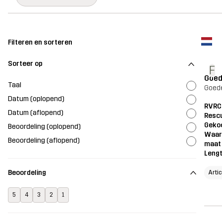
Filteren en sorteren
Sorteer op
F
Goed
Taal
Goede
Datum (oplopend)
RVRC
Datum (aflopend)
Resc
Geko
Beoordeling (oplopend)
Waar
Beoordeling (aflopend)
maat
Leng
Beoordeling
Arti
5
4
3
2
1