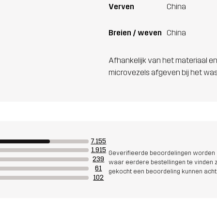
Verven
China
Breien / weven
China
Afhankelijk van het materiaal en
microvezels afgeven bij het wa
7.155
1.915
Geverifieerde beoordelingen worden i
239
waar eerdere bestellingen te vinden zi
61
gekocht een beoordeling kunnen acht
102