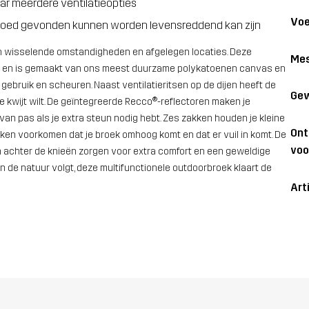
aar meerdere ventilatieopties
Voe
r goed gevonden kunnen worden levensreddend kan zijn
in wisselende omstandigheden en afgelegen locaties. Deze
Mes
ts en is gemaakt van ons meest duurzame polykatoenen canvas en
ebruik en scheuren. Naast ventilatieritsen op de dijen heeft de
Gew
e kwijt wilt. De geïntegreerde Recco®-reflectoren maken je
n pas als je extra steun nodig hebt. Zes zakken houden je kleine
On
en voorkomen dat je broek omhoog komt en dat er vuil in komt. De
voo
 achter de knieën zorgen voor extra comfort en een geweldige
an de natuur volgt, deze multifunctionele outdoorbroek klaart de
Art