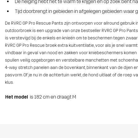
De neiging hebt het te warm te krijgen en op zoek bent n
Tijd doorbrengt in gebieden in afgelegen gebieden waa
De RVRC GP Pro Rescue Pants zijn ontworpen voor allround gebruik 
outdoorbroek is een upgrade van onze bestseller RVRC GP Pro Pan
is verstevigd bij de enkels en knieën om te beschermen tegen zwaar g
RVRC GP Pro Rescue broek extra kuitventilatie, voor als je snel warmt
vindbaar in geval van nood en zakken voor kniebeschermers komen va
spullen veilig opgeborgen en verstelbare manchetten met schoenhak
4-way stretch panelen aan de bovenkant, binnenkant van de dijen en
pasvorm. Of je nu in de achtertuin werkt, de hond uitlaat of de roep v
klus.
Het model
is 182 cm en draagt M