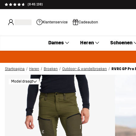
(846.138)
Klantenservice
Cadeaubon
Dames
Heren
Schoenen
Startpagina
Heren
Broeken
Outdoor- & wandelbroeken
RVRC GP Pro 
Model draagt