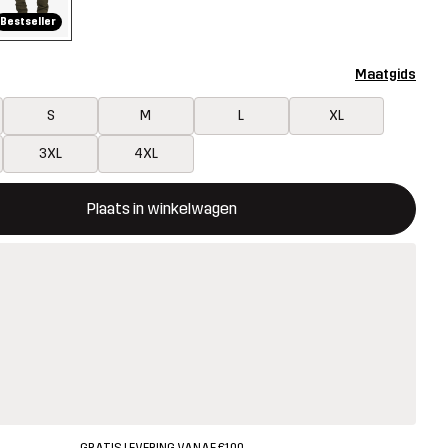
Bestseller
Maatgids
S
M
L
XL
3XL
4XL
ent een modal met de bevestiging van een nieuw item in het wink
 beschikbaar
Plaats in winkelwagen
GRATIS LEVERING VANAF €100