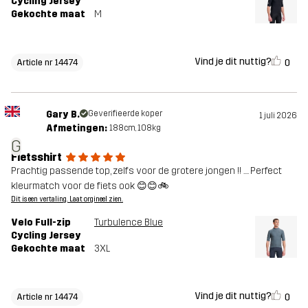
Cycling Jersey
Gekochte maat
M
Vind je dit nuttig?
0
Article nr 14474
Gary B.
Geverifieerde koper
1 juli 2026
Afmetingen:
188cm, 108kg
G
Fietsshirt
Prachtig passende top, zelfs voor de grotere jongen !! .... Perfect
kleurmatch voor de fiets ook 😊😊🚲
Dit is een vertaling. Laat orgineel zien.
Velo Full-zip
Turbulence Blue
Cycling Jersey
Gekochte maat
3XL
Vind je dit nuttig?
0
Article nr 14474