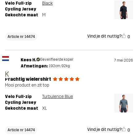
Velo Full-zip
Black
Cycling Jersey
Gekochte maat
M
Vind je dit nuttig?
0
Article nr 14474
Kees H.
Geverifieerde koper
7 mei 2026
Afmetingen:
192cm, 92kg
K
Prachtig wielershirt
Mooi product en zit top
Velo Full-zip
Turbulence Blue
Cycling Jersey
Gekochte maat
XL
Vind je dit nuttig?
0
Article nr 14474