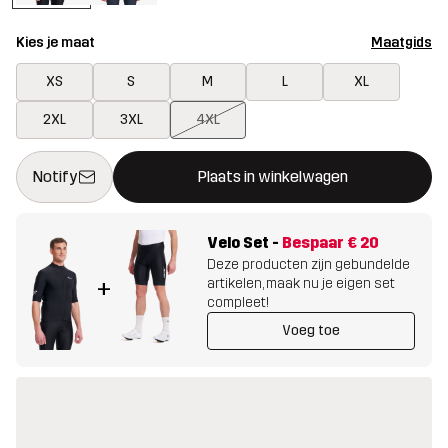
Kies je maat
Maatgids
XS
S
M
L
XL
2XL
3XL
4XL
Deze knop opent een modal met de bevestiging van een nieuw i
{{size}} niet beschikbaar
Notify
Plaats in winkelwagen
Velo Set
-
Bespaar
€ 20
Deze producten zijn gebundelde
artikelen, maak nu je eigen set
+
compleet!
Voeg toe