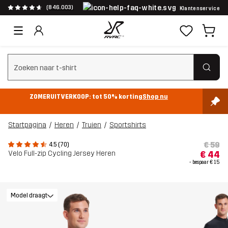
(846.003)
Klantenservice
Zoeken wissen
ZOMERUITVERKOOP: tot 50% korting
Shop nu
Startpagina
Heren
Truien
Sportshirts
€ 59
4.5 (70)
Velo Full-zip Cycling Jersey Heren
€ 44
- bespaar
€ 15
Model draagt