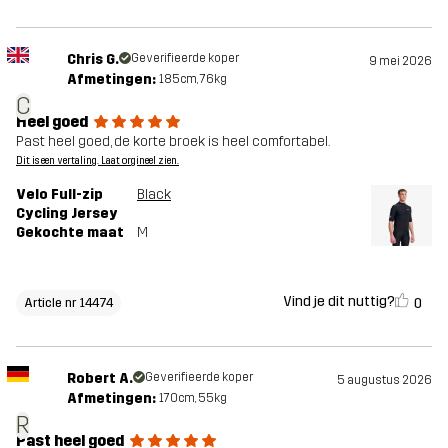
Chris G.
Geverifieerde koper
9 mei 2026
Afmetingen:
185cm, 76kg
C
Heel goed
Past heel goed, de korte broek is heel comfortabel.
Dit is een vertaling. Laat orgineel zien.
Velo Full-zip
Black
Cycling Jersey
Gekochte maat
M
Vind je dit nuttig?
0
Article nr 14474
Robert A.
Geverifieerde koper
5 augustus 2026
Afmetingen:
170cm, 55kg
R
Past heel goed