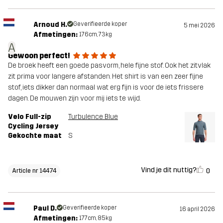
Arnoud H.
Geverifieerde koper
5 mei 2026
Afmetingen:
176cm, 73kg
A
Gewoon perfect!
De broek heeft een goede pasvorm, hele fijne stof. Ook het zitvlak
zit prima voor langere afstanden. Het shirt is van een zeer fijne
stof, iets dikker dan normaal wat erg fijn is voor de iets frissere
dagen. De mouwen zijn voor mij iets te wijd.
Velo Full-zip
Turbulence Blue
Cycling Jersey
Gekochte maat
S
Vind je dit nuttig?
0
Article nr 14474
Paul D.
Geverifieerde koper
16 april 2026
Afmetingen:
177cm, 85kg