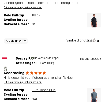
Zit heel goed, de stof is comfortabel en droogt snel.
Dit is een vertaling. Laat orgineel zien.
Velo Full-zip
Black
Cycling Jersey
Gekochte maat
XS
Vind je dit nuttig?
0
Article nr 14474
Sergey P.
Geverifieerde koper
4 augustus 2026
Afmetingen:
188cm, 115kg
S
Beoordeling
Hij is geschikt voor fietsen, ademend en flexibel
Dit is een vertaling. Laat orgineel zien.
Velo Full-zip
Turbulence Blue
Cycling Jersey
Gekochte maat
4XL