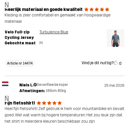
N
Heerlijk materiaal en goede kwaliteit
Kleding is zeer comfortabel en gemaakt van hoogwaardige
materiaal.
Velo Full-zip
Turbulence Blue
Cycling Jersey
Gekochte maat
M
Vind je dit nuttig?
0
Article nr 14474
Niels L.
Geverifieerde koper
25 mei 2026
Afmetingen:
189cm, 80kg
N
Fijn fietsshirt!
Heel fijn fietsshirt! Zelf gebruik ik hem voor mountainbike en bevalt
goed. Wel wat warm bij hogere temperaturen. Het zou leuk zijn dat
het shirt in meerdere kleuren beschikbaar zou zijn.