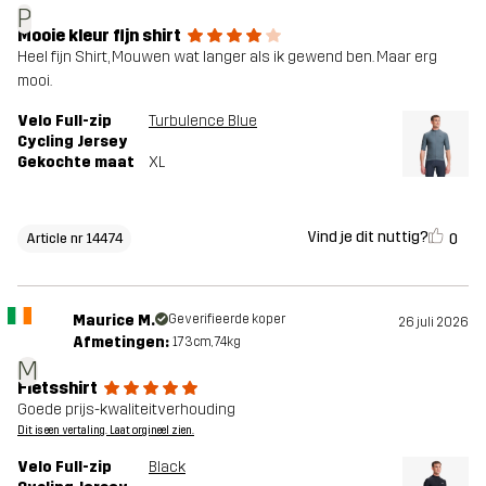
P
Mooie kleur fijn shirt
Heel fijn Shirt, Mouwen wat langer als ik gewend ben. Maar erg
mooi.
Velo Full-zip
Turbulence Blue
Cycling Jersey
Gekochte maat
XL
Vind je dit nuttig?
0
Article nr 14474
Maurice M.
Geverifieerde koper
26 juli 2026
Afmetingen:
173cm, 74kg
M
Fietsshirt
Goede prijs-kwaliteitverhouding
Dit is een vertaling. Laat orgineel zien.
Velo Full-zip
Black