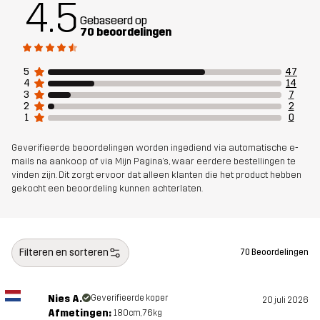
4.5
Gebaseerd op
70 beoordelingen
Het model
is 180 cm en draagt S
Pasvorm
REGULAR
5
47
4
14
3
7
Materiaal
80% Polyamide (Gerecycled), 20%
2
2
1
0
Elastaan
Geverifieerde beoordelingen worden ingediend via automatische e-
mails na aankoop of via Mijn Pagina's, waar eerdere bestellingen te
Ontworpen
FIETSEN
vinden zijn. Dit zorgt ervoor dat alleen klanten die het product hebben
voor
gekocht een beoordeling kunnen achterlaten.
Artikelnummer
14474_2001
Filteren en sorteren
70 Beoordelingen
Nies A.
Geverifieerde koper
20 juli 2026
Afmetingen:
180cm, 76kg