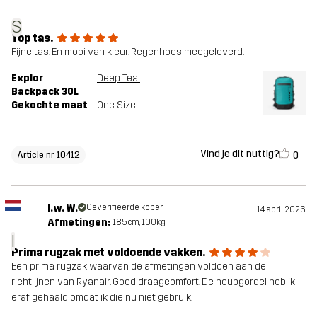
S
Top tas.
Fijne tas. En mooi van kleur. Regenhoes meegeleverd.
Explor
Deep Teal
Backpack 30L
Gekochte maat
One Size
Vind je dit nuttig?
0
Article nr 10412
I.w. W.
Geverifieerde koper
14 april 2026
Afmetingen:
185cm, 100kg
I
Prima rugzak met voldoende vakken.
Een prima rugzak waarvan de afmetingen voldoen aan de
richtlijnen van Ryanair. Goed draagcomfort. De heupgordel heb ik
eraf gehaald omdat ik die nu niet gebruik.