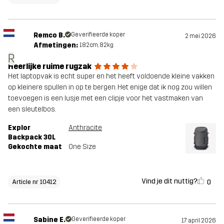
Remco B.
Geverifieerde koper
2 mei 2026
Afmetingen:
182cm, 82kg
R
Heerlijke ruime rugzak
Het laptopvak is echt super en het heeft voldoende kleine vakken
op kleinere spullen in op te bergen. Het enige dat ik nog zou willen
toevoegen is een lusje met een clipje voor het vastmaken van
een sleutelbos.
Explor
Anthracite
Backpack 30L
Gekochte maat
One Size
Vind je dit nuttig?
0
Article nr 10412
Sabine E.
Geverifieerde koper
17 april 2026