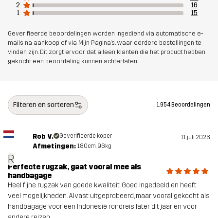
2
16
1
15
Geverifieerde beoordelingen worden ingediend via automatische e-
mails na aankoop of via Mijn Pagina's, waar eerdere bestellingen te
vinden zijn. Dit zorgt ervoor dat alleen klanten die het product hebben
gekocht een beoordeling kunnen achterlaten.
Filteren en sorteren
1.954 Beoordelingen
Rob V.
Geverifieerde koper
11 juli 2026
Afmetingen:
180cm, 96kg
R
Perfecte rugzak, gaat vooral mee als
handbagage
Heel fijne rugzak van goede kwaliteit. Goed ingedeeld en heeft
veel mogelijkheden. Alvast uitgeprobeerd, maar vooral gekocht als
handbagage voor een Indonesië rondreis later dit jaar en voor
andere reizen.