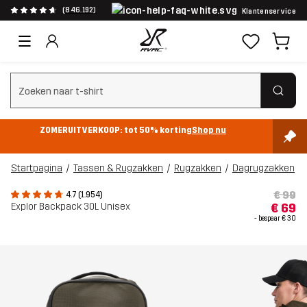
(846.192)
Klantenservice
Zoeken wissen
ZOMERUITVERKOOP: tot 50% korting
Shop nu
Startpagina
Tassen & Rugzakken
Rugzakken
Dagrugzakken
€ 99
4.7 (1.954)
Explor Backpack 30L Unisex
€ 69
- bespaar
€ 30