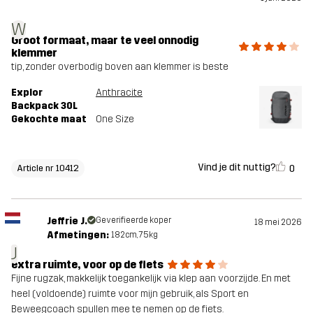
W
Groot formaat, maar te veel onnodig
klemmer
tip, zonder overbodig boven aan klemmer is beste
Explor
Anthracite
Backpack 30L
Gekochte maat
One Size
Vind je dit nuttig?
0
Article nr 10412
Jeffrie J.
Geverifieerde koper
18 mei 2026
Afmetingen:
182cm, 75kg
J
extra ruimte, voor op de fiets
Fijne rugzak, makkelijk toegankelijk via klep aan voorzijde. En met
heel (voldoende) ruimte voor mijn gebruik, als Sport en
Beweegcoach spullen mee te nemen op de fiets.