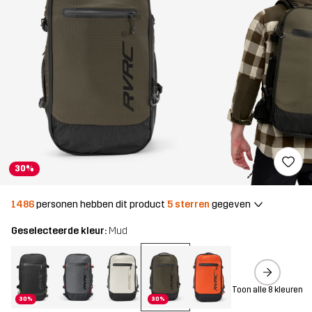
30%
1486
personen hebben dit product
5 sterren
gegeven
Geselecteerde kleur:
Mud
Toon alle 8 kleuren
30%
30%