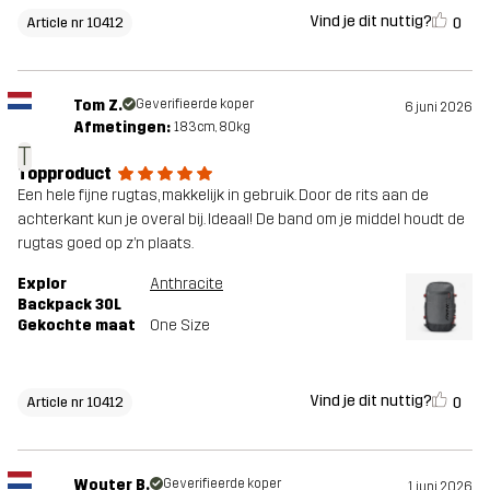
Vind je dit nuttig?
0
Article nr 10412
Tom Z.
Geverifieerde koper
6 juni 2026
Afmetingen:
183cm, 80kg
T
Topproduct
Een hele fijne rugtas, makkelijk in gebruik. Door de rits aan de
achterkant kun je overal bij. Ideaal! De band om je middel houdt de
rugtas goed op z’n plaats.
Explor
Anthracite
Backpack 30L
Gekochte maat
One Size
Vind je dit nuttig?
0
Article nr 10412
Wouter B.
Geverifieerde koper
1 juni 2026