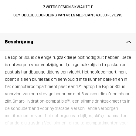
ZWEEDS DESIGN & KWALITEIT
GEMIDDELDE BEOORDELING VAN 4.6 EN MEER DAN 840.000 REVIEWS
Beschrijving
De Explor 30L is de enige rugzak die je ooit nodig zult hebben! Deze
is ontworpen voor veelzijdigheid, om gemakkelijk in te pakken en
past als handbagage tijdens een vlucht. Het hoofdcompartiment
opent als een plunjezak om eenvoudig in te kunnen pakken en in
het computercompartiment past een 17" laptop. De Explor 30L is
voorzien van een stevige heupriem met 3 vakken die afneembaar
zijn, Smart-Hydration-compatible™: een slimme drinkzak met rits in
de schouderband voor hydratatie. Verschillende verborgen
multitoolriemen voor het opbergen van bijltjes, ski’s, slaapmatten
of andere uitrusting. Veel binnen- en buitencompartimenten voor
opslag, een platte bodem voor een gemakkelijke staande positie