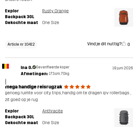
Explor
Rusty Orange
Backpack 30L
Gekochte maat
One Size
Vind je dit nuttig?
0
Article nr 10412
Ina G.
Geverifieerde koper
19 juni 2026
Afmetingen:
173cm, 70kg
I
mega handige reisrugzak
genoeg ruimte voor city trips, handig om te dragen ipv rollerbags ,
zit goed op je rug
Explor
Anthracite
Backpack 30L
Gekochte maat
One Size