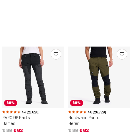
30%
30%
4.4 (21.620)
4.6 (26.729)
RVRC GP Pants
Nordwand Pants
Dames
Heren
€ 89
€ 62
€ 89
€ 62