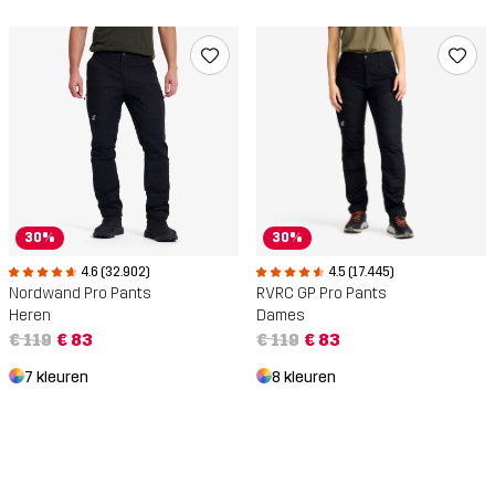
30%
30%
4.6 (32.902)
4.5 (17.445)
Nordwand Pro Pants
RVRC GP Pro Pants
Heren
Dames
€ 119
€ 83
€ 119
€ 83
7 kleuren
8 kleuren