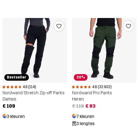
Bestseller
30%
4.6 (114)
4.6 (32.902)
Nordwand Stretch Zip-off Pants
Nordwand Pro Pants
Dames
Heren
€ 109
€ 119
€ 83
3 kleuren
7 kleuren
3 lengtes