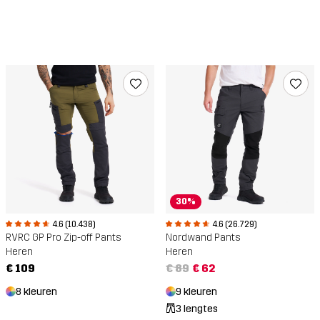
30%
4.6 (10.438)
4.6 (26.729)
RVRC GP Pro Zip-off Pants
Nordwand Pants
Heren
Heren
€ 109
€ 89
€ 62
8 kleuren
9 kleuren
3 lengtes