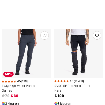
50%
4.5 (139)
4.6 (10.438)
Twig High-waist Pants
RVRC GP Pro Zip-off Pants
Dames
Heren
€ 79
€ 39
€ 109
3 kleuren
8 kleuren