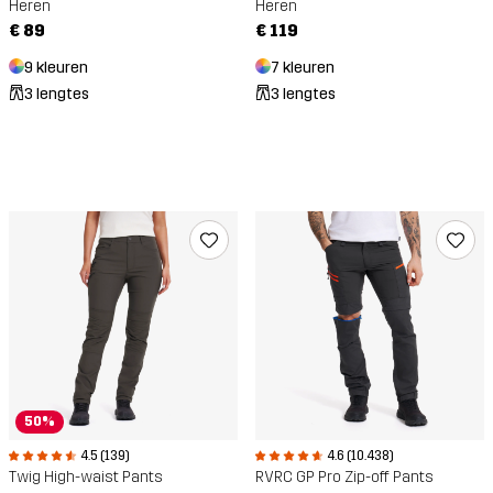
Heren
Heren
€ 89
€ 119
9 kleuren
7 kleuren
3 lengtes
3 lengtes
50%
4.5 (139)
4.6 (10.438)
Twig High-waist Pants
RVRC GP Pro Zip-off Pants