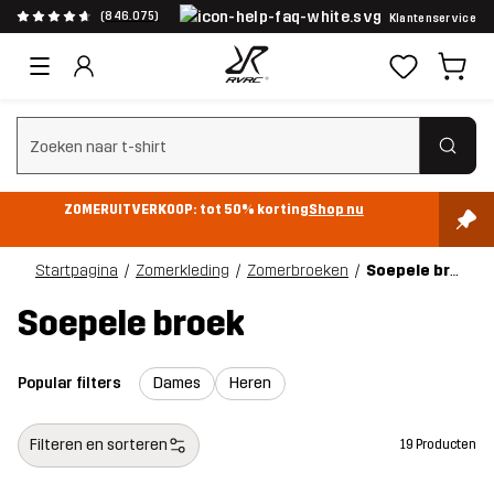
(846.075)
Klantenservice
Zoeken wissen
ZOMERUITVERKOOP: tot 50% korting
Shop nu
Startpagina
Zomerkleding
Zomerbroeken
Soepele broek
Soepele broek
Popular filters
Dames
Heren
Filteren en sorteren
19 Producten