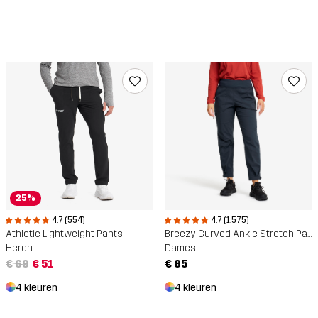
25%
4.7 (554)
4.7 (1.575)
Athletic Lightweight Pants
Breezy Curved Ankle Stretch Pants
Heren
Dames
€ 69
€ 51
€ 85
4 kleuren
4 kleuren