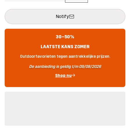
Deze knop opent een modal met de bevestiging van een nieuw i
{{size}} niet beschikbaar
Notify
30–50%
LAATSTE KANS ZOMER
Outdoorfavorieten tegen aantrekkelijke prijzen.
De aanbieding is geldig t/m 09/08/2026
Shop nu