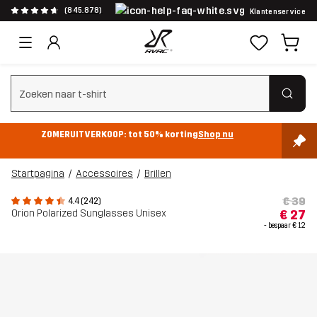
(845.878)
Klantenservice
Zoeken wissen
ZOMERUITVERKOOP: tot 50% korting
Shop nu
Startpagina
Accessoires
Brillen
€ 39
4.4 (242)
Orion Polarized Sunglasses Unisex
€ 27
- bespaar
€ 12