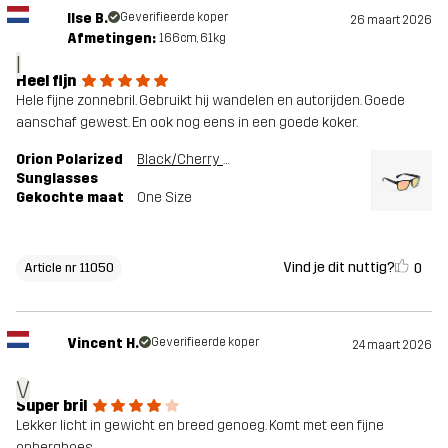
Ilse B.
Geverifieerde koper
26 maart 2026
Afmetingen:
166cm, 61kg
I
Heel fijn
Hele fijne zonnebril. Gebruikt hij wandelen en autorijden. Goede
aanschaf gewest. En ook nog eens in een goede koker.
Orion Polarized
Black/Cherry Pink
Sunglasses
Gekochte maat
One Size
Vind je dit nuttig?
0
Article nr 11050
Vincent H.
Geverifieerde koper
24 maart 2026
V
Super bril
Lekker licht in gewicht en breed genoeg. Komt met een fijne
opberghoes.