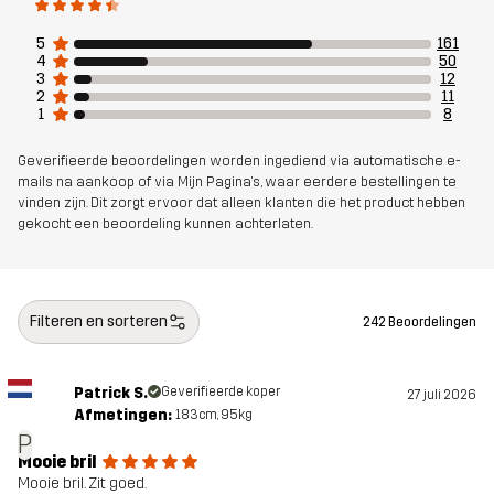
5
161
4
50
3
12
2
11
1
8
Geverifieerde beoordelingen worden ingediend via automatische e-
mails na aankoop of via Mijn Pagina's, waar eerdere bestellingen te
vinden zijn. Dit zorgt ervoor dat alleen klanten die het product hebben
gekocht een beoordeling kunnen achterlaten.
Filteren en sorteren
242 Beoordelingen
Patrick S.
Geverifieerde koper
27 juli 2026
Afmetingen:
183cm, 95kg
P
Mooie bril
Mooie bril. Zit goed.