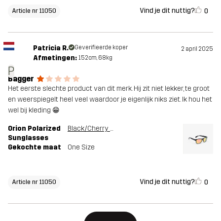
Vind je dit nuttig?
0
Article nr 11050
Patricia R.
Geverifieerde koper
2 april 2025
Afmetingen:
152cm, 68kg
P
Bagger
Het eerste slechte product van dit merk. Hij zit niet lekker, te groot
en weerspiegelt heel veel waardoor je eigenlijk niks ziet. Ik hou het
wel bij kleding 😁
Orion Polarized
Black/Cherry Pink
Sunglasses
Gekochte maat
One Size
Vind je dit nuttig?
0
Article nr 11050