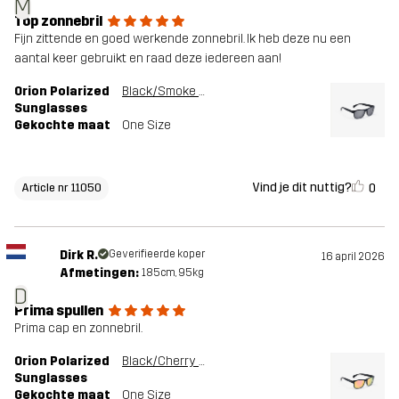
M
Top zonnebril
Fijn zittende en goed werkende zonnebril. Ik heb deze nu een
aantal keer gebruikt en raad deze iedereen aan!
Orion Polarized
Black/Smoke Grey
Sunglasses
Gekochte maat
One Size
Vind je dit nuttig?
0
Article nr 11050
Dirk R.
Geverifieerde koper
16 april 2026
Afmetingen:
185cm, 95kg
D
Prima spullen
Prima cap en zonnebril.
Orion Polarized
Black/Cherry Pink
Sunglasses
Gekochte maat
One Size