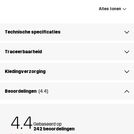
Alles tonen
Gewicht
20g
Technische specificaties
Ontworpen
ALLROUND
WANDELEN
voor
Traceerbaarheid
Artikelnummer
11050_4309
Conformiteitsverklaring
Instructions for Use
Kledingverzorging
Beoordelingen
(4.4)
4.4
Gebaseerd op
242 beoordelingen