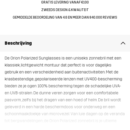
GRATIS LEVERING VANAF €100
ZWEEDS DESIGN & KWALITEIT
GEMIDDELDE BEOORDELING VAN 4.6 EN MEER DAN 840.000 REVIEWS
Beschrijving
De Orion Polarized Sunglasses is een uniseks zonnebril met een
klassiek, lichtgewicht montuur dat perfect is voor dagelijks
gebruik en een verscheidenheid aan buitenactiviteiten. Met de
krasbestendige, gepolariseerde lenzen met UV400-bescherming
bieden ze je ogen 100% bescherming tegen de schadelijke UVA-
en UVB-stralen. De dunne veren zorgen voor een comfortabele
pasvorm, zelfs bij het dragen van een hoed of helm. De bril wordt
geleverd in een harde beschermdoos voor onderweg en een
schoonmaakdoekje van microvezel. Van luie dagen op de veranda
tot bergwandelingen, de Orion Polarized zonnebril is je ultieme
compagnon.