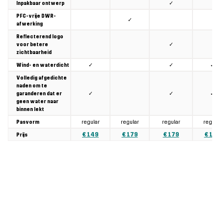
✓
Inpakbaar ontwerp
PFC-vrije DWR-
✓
afwerking
Reflecterend logo
✓
voor betere
zichtbaarheid
✓
✓
✓
Wind- en waterdicht
Volledig afgedichte
naden om te
✓
✓
✓
garanderen dat er
geen water naar
binnen lekt
regular
regular
regular
regula
Pasvorm
€ 149
€ 179
€ 179
€ 19
Prijs