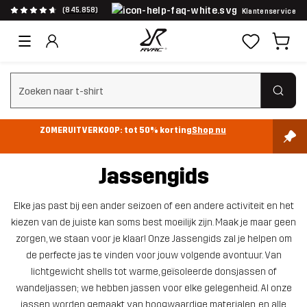
(845.858)
Klantenservice
Zoeken wissen
ZOMERUITVERKOOP: tot 50% korting
Shop nu
Jassengids
Elke jas past bij een ander seizoen of een andere activiteit en het
kiezen van de juiste kan soms best moeilijk zijn. Maak je maar geen
zorgen, we staan voor je klaar! Onze Jassengids zal je helpen om
de perfecte jas te vinden voor jouw volgende avontuur. Van
lichtgewicht shells tot warme, geïsoleerde donsjassen of
wandeljassen; we hebben jassen voor elke gelegenheid. Al onze
jassen worden gemaakt van hoogwaardige materialen, en alle