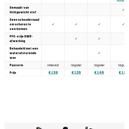
Gemaakt van
✓
lichtgewicht stof
Geen schoudernaad
✓
✓
✓
✓
om schuren te
voorkomen
PFC-vrije DWR-
✓
✓
afwerking
Behandeld met een
✓
waterafstotende
was
relaxed
regular
regular
regular
Pasvorm
€ 139
€ 135
€ 149
€ 119
Prijs