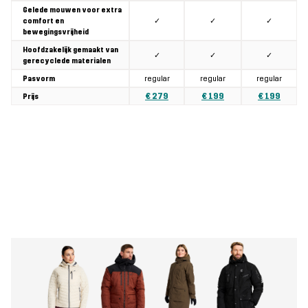
Gelede mouwen voor extra
✓
✓
✓
comfort en
bewegingsvrijheid
Hoofdzakelijk gemaakt van
✓
✓
✓
gerecyclede materialen
regular
regular
regular
Pasvorm
€ 279
€ 199
€ 199
Prijs