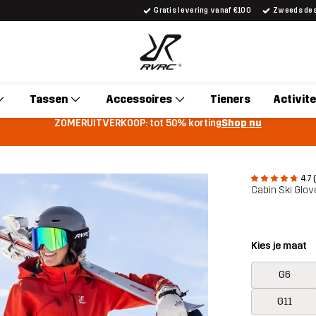
Gratis levering vanaf €100
Zweeds desi
Tassen
Accessoires
Tieners
Activite
ZOMERUITVERKOOP: tot 50% korting
Shop nu
4.7 
Cabin Ski Glov
Kies je maat
G6
G11