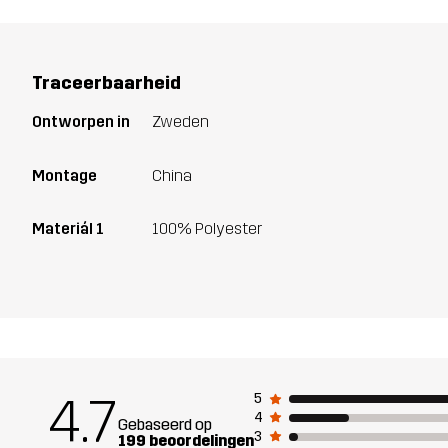
Traceerbaarheid
Ontworpen in
Zweden
Montage
China
Materiál 1
100% Polyester
4.7
5
4
Gebaseerd op
3
199 beoordelingen