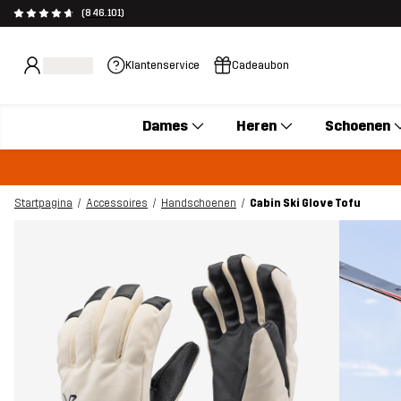
(846.101)
Klantenservice
Cadeaubon
Dames
Heren
Schoenen
Startpagina
Accessoires
Handschoenen
Cabin Ski Glove Tofu