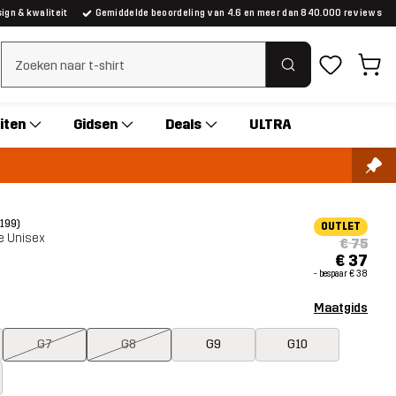
gn & kwaliteit
Gemiddelde beoordeling van 4.6 en meer dan 840.000 reviews
Zoeken wissen
iten
Gidsen
Deals
ULTRA
(199)
OUTLET
e Unisex
€ 75
€ 37
- bespaar
€ 38
Maatgids
G7
G8
G9
G10