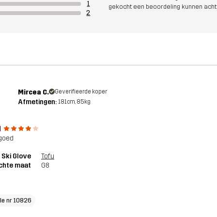
1
gekocht een beoordeling kunnen acht
2
Mircea C.
Geverifieerde koper
Afmetingen:
181cm, 85kg
M
goed
 Ski Glove
Tofu
chte maat
G8
cle nr 10826