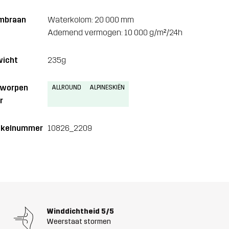
mbraan
Waterkolom: 20 000 mm
Ademend vermogen: 10 000 g/m²/24h
icht
235g
tworpen
ALLROUND
ALPINESKIËN
r
ikelnummer
10826_2209
Winddichtheid
5/5
Weerstaat stormen