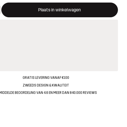
ent een modal met de bevestiging van een nieuw item in het wink
 beschikbaar
Plaats in winkelwagen
GRATIS LEVERING VANAF €100
ZWEEDS DESIGN & KWALITEIT
MIDDELDE BEOORDELING VAN 4.6 EN MEER DAN 840.000 REVIEWS