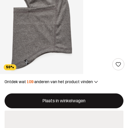
50%
Ontdek wat
109
anderen van het product vinden
Deze knop opent een modal met de bevestiging van een nieuw i
{{size}} niet beschikbaar
Plaats in winkelwagen