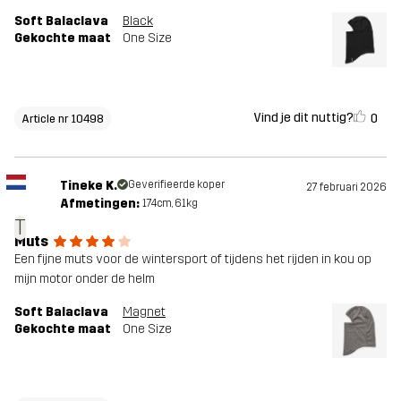
Soft Balaclava
Black
Gekochte maat
One Size
Vind je dit nuttig?
0
Article nr 10498
Tineke K.
Geverifieerde koper
27 februari 2026
Afmetingen:
174cm, 61kg
T
Muts
Een fijne muts voor de wintersport of tijdens het rijden in kou op
mijn motor onder de helm
Soft Balaclava
Magnet
Gekochte maat
One Size