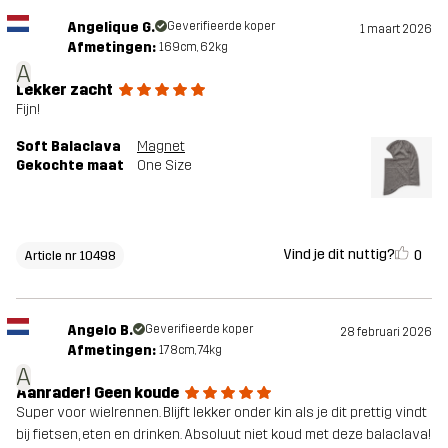
Angelique G.
Geverifieerde koper
1 maart 2026
Afmetingen:
169cm, 62kg
A
Lekker zacht
Fijn!
Soft Balaclava
Magnet
Gekochte maat
One Size
Vind je dit nuttig?
0
Article nr 10498
Angelo B.
Geverifieerde koper
28 februari 2026
Afmetingen:
178cm, 74kg
A
Aanrader! Geen koude
Super voor wielrennen. Blijft lekker onder kin als je dit prettig vindt
bij fietsen, eten en drinken. Absoluut niet koud met deze balaclava!