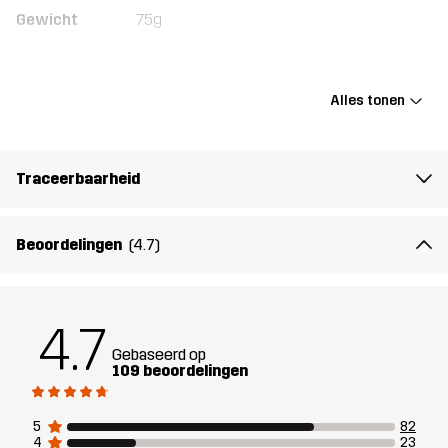
Gewicht
75g
Ontworpen
ALLROUND
WANDELEN
ALPINESKIËN
voor
Alles tonen
Artikelnummer
10498_2139
Traceerbaarheid
Beoordelingen
(4.7)
4.7
Gebaseerd op
109 beoordelingen
5
82
4
23