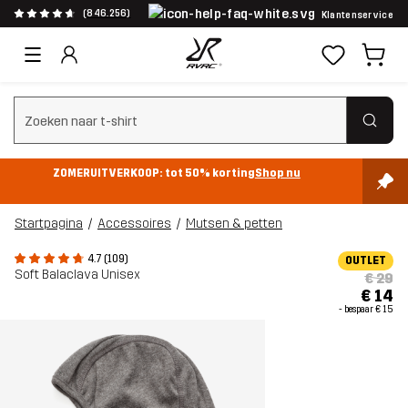
(846.256)
Klantenservice
Zoeken wissen
ZOMERUITVERKOOP: tot 50% korting
Shop nu
Startpagina
Accessoires
Mutsen & petten
4.7 (109)
OUTLET
Soft Balaclava Unisex
€ 29
€ 14
- bespaar
€ 15