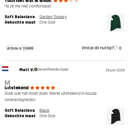
Toch niet wat ik wilde.
Hij zit me niet comfortabel
Soft Balaclava
Garden Topiary
Gekochte maat
One Size
Vind je dit nuttig?
0
Article nr 10498
Matt V.
Geverifieerde koper
24 juni 2024
M
Uitstekend
Doet wat het moet doen. Werkt uitstekend in koude
omstandigheden.
Soft Balaclava
Black
Gekochte maat
One Size