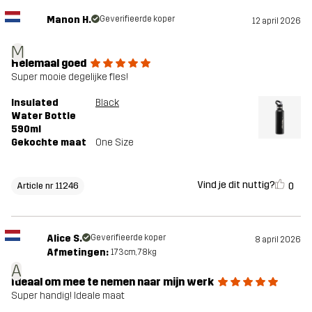
Manon H.
Geverifieerde koper
12 april 2026
M
Helemaal goed
Super mooie degelijke fles!
Insulated
Black
Water Bottle
590ml
Gekochte maat
One Size
Vind je dit nuttig?
0
Article nr 11246
Alice S.
Geverifieerde koper
8 april 2026
Afmetingen:
173cm, 78kg
A
Ideaal om mee te nemen naar mijn werk
Super handig! Ideale maat