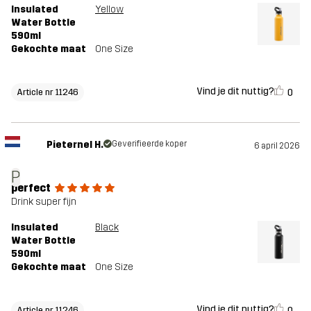
Insulated
Yellow
Water Bottle
590ml
Gekochte maat
One Size
Vind je dit nuttig?
0
Article nr 11246
Pieternel H.
Geverifieerde koper
6 april 2026
P
perfect
Drink super fijn
Insulated
Black
Water Bottle
590ml
Gekochte maat
One Size
Vind je dit nuttig?
0
Article nr 11246