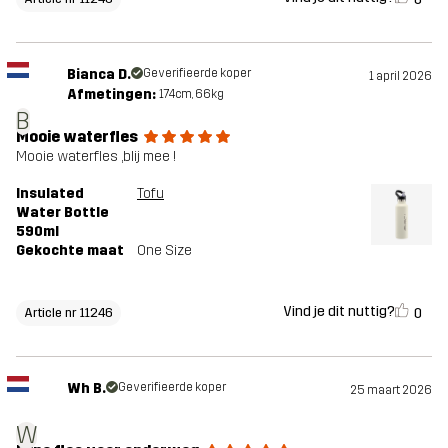
Bianca D.
Geverifieerde koper
1 april 2026
Afmetingen:
174cm, 66kg
B
Mooie waterfles
Mooie waterfles ,blij mee !
Insulated
Tofu
Water Bottle
590ml
Gekochte maat
One Size
Vind je dit nuttig?
0
Article nr 11246
Wh B.
Geverifieerde koper
25 maart 2026
W