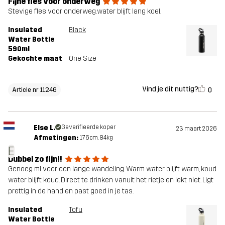
Fijne fles voor onderweg
Stevige fles voor onderweg.water blijft lang koel.
Insulated
Black
Water Bottle
590ml
Gekochte maat
One Size
Vind je dit nuttig?
0
Article nr 11246
Else L.
Geverifieerde koper
23 maart 2026
Afmetingen:
176cm, 84kg
E
Dubbel zo fijn!!
Genoeg ml voor een lange wandeling. Warm water blijft warm, koud
water blijft koud. Direct te drinken vanuit het rietje en lekt niet. Ligt
prettig in de hand en past goed in je tas.
Insulated
Tofu
Water Bottle