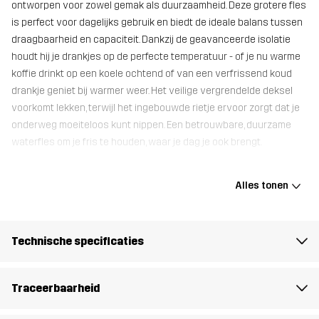
ontworpen voor zowel gemak als duurzaamheid. Deze grotere fles
is perfect voor dagelijks gebruik en biedt de ideale balans tussen
draagbaarheid en capaciteit. Dankzij de geavanceerde isolatie
houdt hij je drankjes op de perfecte temperatuur - of je nu warme
koffie drinkt op een koele ochtend of van een verfrissend koud
drankje geniet bij warmer weer. Het veilige vergrendelde deksel
voorkomt lekken, terwijl het ingebouwde rietje ervoor zorgt dat je
onderweg moeiteloos kunt nippen. Een betrouwbare, duurzame
waterfles om je fris te houden, waar je dag je ook brengt.
Alles tonen
Gespband
100% Stainless Steel
Gewicht
355g
Technische specificaties
Ontworpen
ALLROUND
voor
Traceerbaarheid