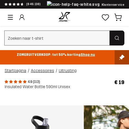
(846.138)
Klantenservice
Zoeken wissen
ZOMERUITVERKOOP: tot 50% korting
Shop nu
Startpagina
Accessoires
Uitrusting
€ 19
4.9 (113)
Insulated Water Bottle 590ml Unisex