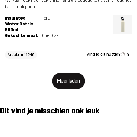
werkdag. Ook heel leuk om iemand als cadeau te geven en dat heb
ik dan ook gedaan.
Insulated
Tofu
Water Bottle
590ml
Gekochte maat
One Size
Vind je dit nuttig?
0
Article nr 11246
Meer laden
Dit vind je misschien ook leuk