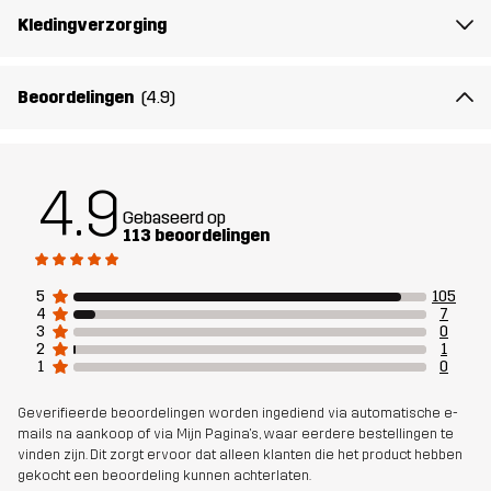
Artikelnummer
11246_2202
Kledingverzorging
Beoordelingen
(4.9)
4.9
Gebaseerd op
113 beoordelingen
5
105
4
7
3
0
2
1
1
0
Geverifieerde beoordelingen worden ingediend via automatische e-
mails na aankoop of via Mijn Pagina's, waar eerdere bestellingen te
vinden zijn. Dit zorgt ervoor dat alleen klanten die het product hebben
gekocht een beoordeling kunnen achterlaten.