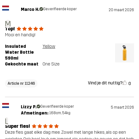
Marco H.
Geverifieerde koper
20 maart 2026
M
Top!
Mooi en handig!
Insulated
Yellow
Water Bottle
590ml
Gekochte maat
One Size
Vind je dit nuttig?
0
Article nr 11246
Lizzy P.
Geverifieerde koper
5 maart 2026
Afmetingen:
168cm, 54kg
L
Super fles!
Deze fles gaat elke dag mee. Zowel met lange hikes, als op een