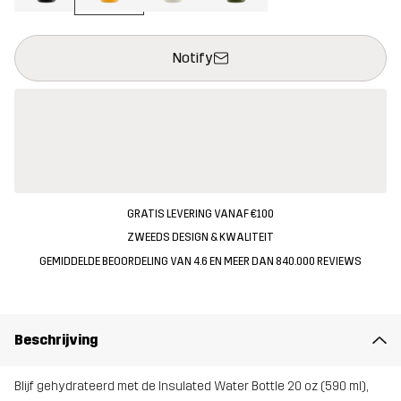
Deze knop opent een modal met de bevestiging van een nieuw i
{{size}} niet beschikbaar
Notify
GRATIS LEVERING VANAF €100
ZWEEDS DESIGN & KWALITEIT
GEMIDDELDE BEOORDELING VAN 4.6 EN MEER DAN 840.000 REVIEWS
Beschrijving
Blijf gehydrateerd met de Insulated Water Bottle 20 oz (590 ml),