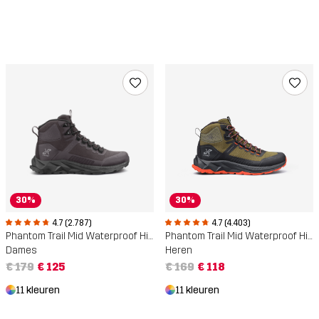
30%
30%
4.7 (2.787)
4.7 (4.403)
Phantom Trail Mid Waterproof Hiking Boots
Phantom Trail Mid Waterproof Hiking Boots
Dames
Heren
€ 179
€ 125
€ 169
€ 118
11 kleuren
11 kleuren