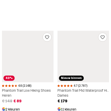
40%
Nieuw binnen
4.6 (2.148)
4.7 (2.787)
Phantom Trail Low Hiking Shoes
Phantom Trail Mid Waterproof Hiking Boots
Heren
Dames
€ 149
€ 89
€ 179
2 kleuren
11 kleuren