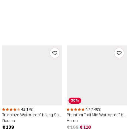
30%
4.1 (178)
4.7 (4.403)
Trailblaze Waterproof Hiking Shoes
Phantom Trail Mid Waterproof Hiking Boots
Dames
Heren
€ 139
€ 169
€ 118