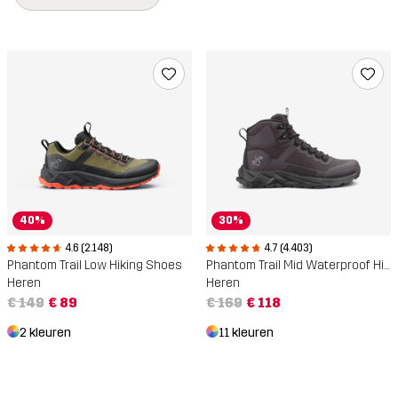
40%
30%
4.6 (2.148)
4.7 (4.403)
Phantom Trail Low Hiking Shoes
Phantom Trail Mid Waterproof Hiking Boots
Heren
Heren
€ 149
€ 89
€ 169
€ 118
2 kleuren
11 kleuren