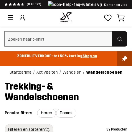
(846.122)
Klantenservice
Zoeken wissen
ZOMERUITVERKOOP: tot 50% korting
Shop nu
Startpagina
Activiteiten
Wandelen
Wandelschoenen
Trekking- &
Wandelschoenen
Popular filters
Heren
Dames
Filteren en sorteren
89 Producten