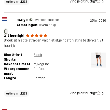
Vind je dit nuttig?
0
Article nr 11213
Carly B.
Geverifieerde koper
25 juli 2026
Afmetingen:
164cm, 65kg
C
Zit heerlijk!
Broek zit niet te strak en valt niet af, je hoeft niet na te denken. Zit
heerlijk
Rise 2-in-1
Black
Shorts
Gekochte maat
M
, Regular
Waargenomen
Perfect
maat
Lengte
Perfect
Vind je dit nuttig?
0
Article nr 11213