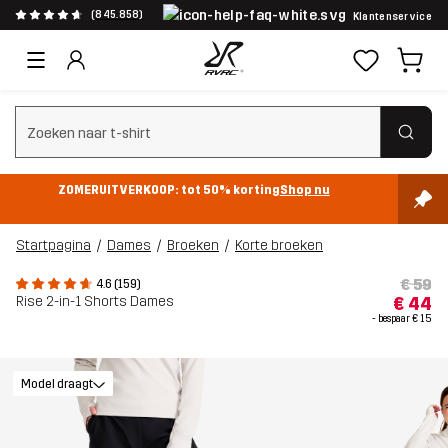
(845.858)
Klantenservice
Zoeken wissen
ZOMERUITVERKOOP: tot 50% korting
Shop nu
Startpagina
Dames
Broeken
Korte broeken
€ 59
4.6 (159)
Rise 2-in-1 Shorts Dames
€ 44
- bespaar
€ 15
Model draagt