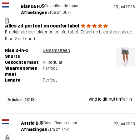
Bianca H.
Geverifieerde koper
28 juni 2026
Afmetingen:
158cm, 60kg
B
Alles zit perfect en comfortabel
Broekje zit heel lekker en comfortabel . Zowel de bikershort als de
Rise 2 in 1 short
Rise 2-in-1
Balsam Green
Shorts
Gekochte maat
M
, Regular
Waargenomen
Perfect
maat
Lengte
Perfect
Vind je dit nuttig?
0
Article nr 11213
Astrid D.
Geverifieerde koper
27 juni 2026
Afmetingen:
172cm, 77kg
A