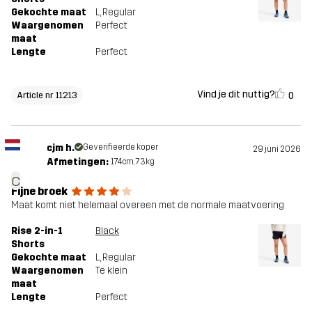
Gekochte maat
L
, Regular
Waargenomen
Perfect
maat
Lengte
Perfect
Vind je dit nuttig?
0
Article nr 11213
cjm h.
Geverifieerde koper
29 juni 2026
Afmetingen:
174cm, 73kg
c
Fijne broek
Maat komt niet helemaal overeen met de normale maatvoering
Rise 2-in-1
Black
Shorts
Gekochte maat
L
, Regular
Waargenomen
Te klein
maat
Lengte
Perfect