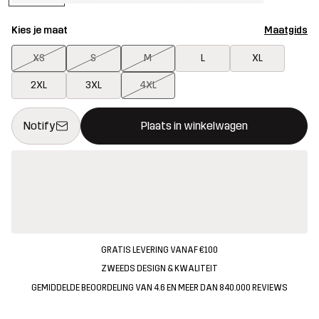
Kies je maat
Maatgids
XS
S
M
L
XL
2XL
3XL
4XL
Deze knop opent een modal met de bevestiging van een nieuw i
{{size}} niet beschikbaar
Notify
Plaats in winkelwagen
GRATIS LEVERING VANAF €100
ZWEEDS DESIGN & KWALITEIT
GEMIDDELDE BEOORDELING VAN 4.6 EN MEER DAN 840.000 REVIEWS