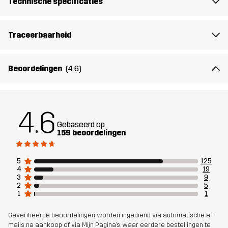
Technische specificaties
Het model
is 171 cm en draagt S
Pasvorm
Traceerbaarheid
REGULAR
Materiál 1
93% Polyester (Gerecycled), 7% Elastaan
Beoordelingen
(4.6)
Materiál 2
84% Polyester (Gerecycled), 16%
Elastaan
4.6
Gebaseerd op
Mesh
90% Polyester (Gerecycled), 5%
159 beoordelingen
Polyester, 5% Elastaan
5
125
Duurzaamheid
Details over gerecyclede materialen
4
19
3
9
lees hier
2
5
1
1
Ontworpen
WANDELEN
HARDLOPEN EN TRAINING
Geverifieerde beoordelingen worden ingediend via automatische e-
voor
mails na aankoop of via Mijn Pagina's, waar eerdere bestellingen te