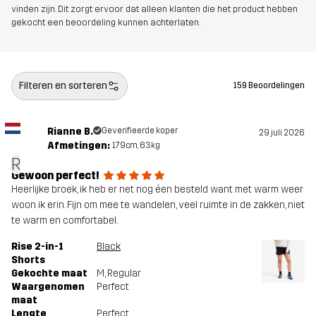
vinden zijn. Dit zorgt ervoor dat alleen klanten die het product hebben
gekocht een beoordeling kunnen achterlaten.
Artikelnummer
11213_2001
Filteren en sorteren
159 Beoordelingen
Rianne B.
Geverifieerde koper
29 juli 2026
Afmetingen:
179cm, 63kg
R
Gewoon perfect!
Heerlijke broek, ik heb er net nog éen besteld want met warm weer
woon ik erin. Fijn om mee te wandelen, veel ruimte in de zakken, niet
te warm en comfortabel.
Rise 2-in-1
Black
Shorts
Gekochte maat
M
, Regular
Waargenomen
Perfect
maat
Lengte
Perfect