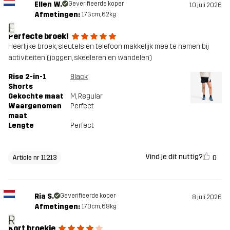
Ellen W.
Geverifieerde koper
10 juli 2026
Afmetingen:
173cm, 62kg
E
Perfecte broek!
Heerlijke broek, sleutels en telefoon makkelijk mee te nemen bij
activiteiten (joggen, skeeleren en wandelen)
Rise 2-in-1
Black
Shorts
Gekochte maat
M
, Regular
Waargenomen
Perfect
maat
Lengte
Perfect
Vind je dit nuttig?
0
Article nr 11213
Ria S.
Geverifieerde koper
8 juli 2026
Afmetingen:
170cm, 68kg
R
Kort broekje