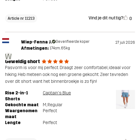
Vind je dit nuttig?
0
Article nr 11213
Wiep-Fenna J.
Geverifieerde koper
27 juli 2026
Afmetingen:
174cm, 65kg
W
Geweldig short
Pasvorm is voor mij perfect. Draagt zeer comfortabel, ideaal voor
hiking. Heb meteen ook nog een groene gekocht. Zeer tevreden
over dit short want het binnenbroekje is zo fijn!
Rise 2-in-1
Captain's Blue
Shorts
Gekochte maat
M
, Regular
Waargenomen
Perfect
maat
Lengte
Perfect