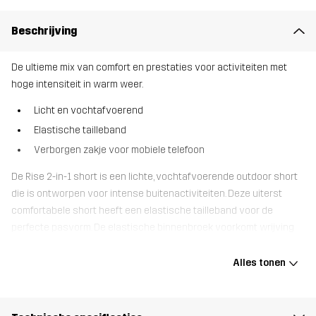
Beschrijving
De ultieme mix van comfort en prestaties voor activiteiten met
hoge intensiteit in warm weer.
Licht en vochtafvoerend
Elastische tailleband
Verborgen zakje voor mobiele telefoon
De Rise 2-in-1 short is een lichte, vochtafvoerende outdoor short
die is ontworpen voor intense buitenactiviteiten. Deze uiterst
comfortabele short heeft een elastische tailleband voor de
perfecte pasvorm. De elastische binnenbroek voorkomt wrijving
en heeft een zak op de dij voor je mobiele telefoon. De buitenbroek
heeft een zijzak met rits en een zak in de taille. De Rise 2-in-1 short
Alles tonen
is ideaal voor intense buitenactiviteiten die een rekbare outdoor
short met een supercomfortabele pasvorm vereisen.