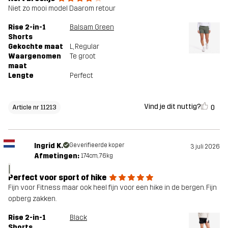
Niet zo mooi model Daarom retour
Rise 2-in-1
Balsam Green
Shorts
Gekochte maat
L
, Regular
Waargenomen
Te groot
maat
Lengte
Perfect
Vind je dit nuttig?
0
Article nr 11213
Ingrid K.
Geverifieerde koper
3 juli 2026
Afmetingen:
174cm, 76kg
I
Perfect voor sport of hike
Fijn voor Fitness maar ook heel fijn voor een hike in de bergen. Fijn
opberg zakken.
Rise 2-in-1
Black
Shorts