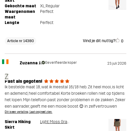
Skirt
Gekochte maat
XL
, Regular
Waargenomen
Perfect
maat
Lengte
Perfect
Vind je dit nuttig?
0
Article nr 14380
Zuzanna J.
Geverifieerde koper
23 juli 2026
Z
Past als gegoten!
Ik bestelde maat 18, wat ik meestal 16/18 heb. Zit heel mooi, is licht
en ademend, heel comfortabel. Korte broeken rollen niet op tijdens
het lopen. Mijn telefoon past zonder problemen in de zakken. Zeker
een aanrader, geeft me een mooie boost 😊 in zelfvertrouwen
Dit is een vertaling. Laat orgineel zien.
Sierra Hiking
Light Moss Gray
Skirt