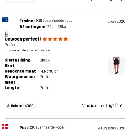
Ermioni P.
Geverifieerde koper
1 juni 2026
Afmetingen:
170cm, 68kg
E
Gewoon perfect!
Perfect
Dit is een vertaling. Laat orgineel zien.
Sierra Hiking
Black
Skirt
Gekochte maat
M
, Regular
Waargenomen
Perfect
maat
Lengte
Perfect
Vind je dit nuttig?
0
Article nr 14380
Pia J.
Geverifieerde koper
4 augustus 2026