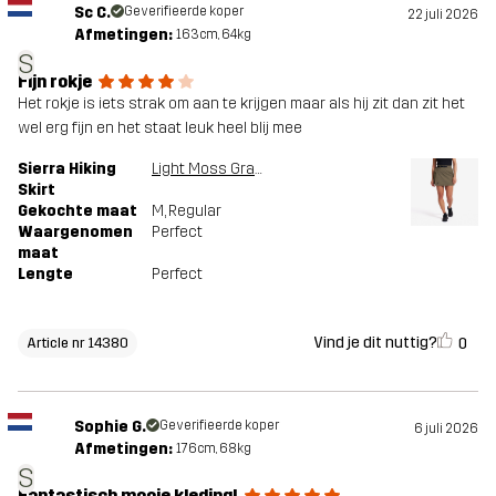
Sc C.
Geverifieerde koper
22 juli 2026
Afmetingen:
163cm, 64kg
S
Fijn rokje
Het rokje is iets strak om aan te krijgen maar als hij zit dan zit het
wel erg fijn en het staat leuk heel blij mee
Sierra Hiking
Light Moss Gray
Skirt
Gekochte maat
M
, Regular
Waargenomen
Perfect
maat
Lengte
Perfect
Vind je dit nuttig?
0
Article nr 14380
Sophie G.
Geverifieerde koper
6 juli 2026
Afmetingen:
176cm, 68kg
S
Fantastisch mooie kleding!