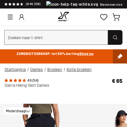
(846.238)
Klantenservice
Zoeken wissen
ZOMERUITVERKOOP: tot 50% korting
Shop nu
Startpagina
Dames
Broeken
Korte broeken
€ 65
4.6 (54)
Sierra Hiking Skirt Dames
Model draagt