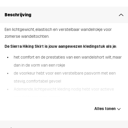
Beschrijving
Een lichtgewicht, elastisch en verstelbaar wandelrokje voor
zomerse wandeltochten.
De Sierra Hiking Skirt is jouw aangewezen kledingstuk als je:
het comfort en de prestaties van een wandelshort wilt, maar
dan in de vorm van een rokje
de voorkeur hebt voor een verstelbare pasvorm met een
stevig, comfortabel gevoel
Ademende, lichtgewicht kleding nodig hebt voor actieve
wandeldagen in de zomer
De Sierra Hiking Skirt is gemaakt van een zachte, technische
Alles tonen
ripstopstof die veel stretch biedt, soepel aanvoelt en
betrouwbare prestaties levert in warme omstandigheden. De