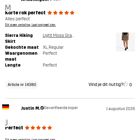
M
Korte rok perfect
Alles perfect
Dit is een vertaling. Laat orgineel zien.
Sierra Hiking
Light Moss Gray
Skirt
Gekochte maat
XL
, Regular
Waargenomen
Perfect
maat
Lengte
Perfect
Vind je dit nuttig?
0
Article nr 14380
Justin M.
Geverifieerde koper
1 augustus 2026
J
Perfect
.
Dit is een vertaling. Laat orgineel zien.