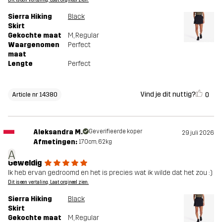
Sierra Hiking
Black
Skirt
Gekochte maat
M
, Regular
Waargenomen
Perfect
maat
Lengte
Perfect
Vind je dit nuttig?
0
Article nr 14380
Aleksandra M.
Geverifieerde koper
29 juli 2026
Afmetingen:
170cm, 62kg
A
Geweldig
Ik heb ervan gedroomd en het is precies wat ik wilde dat het zou :)
Dit is een vertaling. Laat orgineel zien.
Sierra Hiking
Black
Skirt
Gekochte maat
M
, Regular