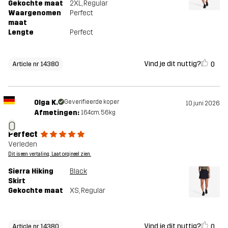
Gekochte maat
2XL
, Regular
Waargenomen
Perfect
maat
Lengte
Perfect
Vind je dit nuttig?
0
Article nr 14380
Olga K.
Geverifieerde koper
10 juni 2026
Afmetingen:
164cm, 56kg
O
Perfect
Verleden
Dit is een vertaling. Laat orgineel zien.
Sierra Hiking
Black
Skirt
Gekochte maat
XS
, Regular
Vind je dit nuttig?
0
Article nr 14380