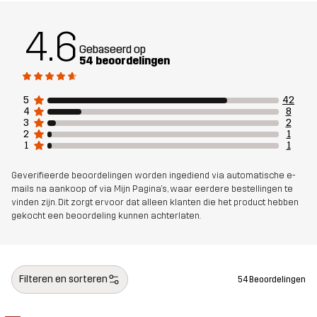
4.6
Gewicht
230g in maat Medium
Gebaseerd op
54 beoordelingen
Duurzaamheid
Bluesign® approved
lees hier
5
42
4
8
Ontworpen
WANDELEN
ALLROUND
3
2
2
1
voor
1
1
Artikelnummer
14380_2001
Geverifieerde beoordelingen worden ingediend via automatische e-
mails na aankoop of via Mijn Pagina's, waar eerdere bestellingen te
vinden zijn. Dit zorgt ervoor dat alleen klanten die het product hebben
gekocht een beoordeling kunnen achterlaten.
Filteren en sorteren
54 Beoordelingen