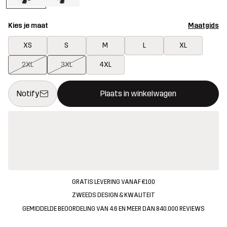
Kies je maat
Maatgids
XS
S
M
L
XL
2XL
3XL
4XL
Deze knop opent een modal met de bevestiging van een nieuw i
{{size}} niet beschikbaar
Notify
Plaats in winkelwagen
GRATIS LEVERING VANAF €100
ZWEEDS DESIGN & KWALITEIT
GEMIDDELDE BEOORDELING VAN 4.6 EN MEER DAN 840.000 REVIEWS