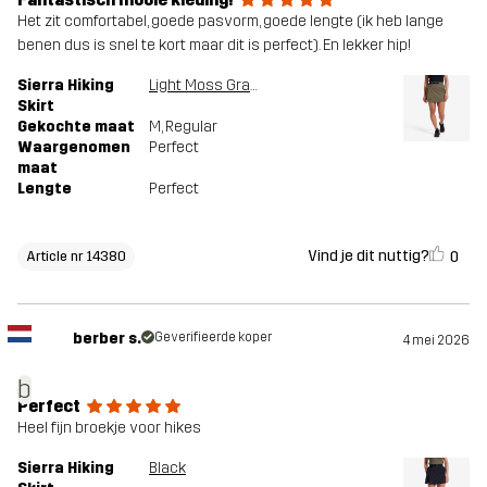
Het zit comfortabel, goede pasvorm, goede lengte (ik heb lange
benen dus is snel te kort maar dit is perfect). En lekker hip!
Sierra Hiking
Light Moss Gray
Skirt
Gekochte maat
M
, Regular
Waargenomen
Perfect
maat
Lengte
Perfect
Vind je dit nuttig?
0
Article nr 14380
berber s.
Geverifieerde koper
4 mei 2026
b
Perfect
Heel fijn broekje voor hikes
Sierra Hiking
Black