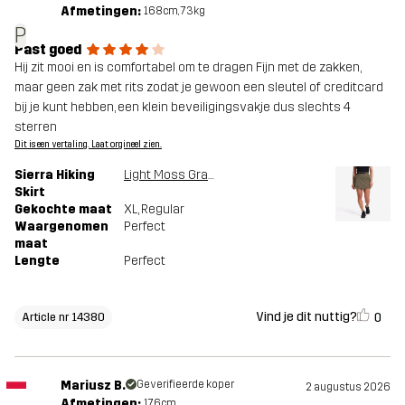
Afmetingen:
168cm, 73kg
P
Past goed
Hij zit mooi en is comfortabel om te dragen Fijn met de zakken,
maar geen zak met rits zodat je gewoon een sleutel of creditcard
bij je kunt hebben, een klein beveiligingsvakje dus slechts 4
sterren
Dit is een vertaling. Laat orgineel zien.
Sierra Hiking
Light Moss Gray
Skirt
Gekochte maat
XL
, Regular
Waargenomen
Perfect
maat
Lengte
Perfect
Vind je dit nuttig?
0
Article nr 14380
Mariusz B.
Geverifieerde koper
2 augustus 2026
Afmetingen:
176cm