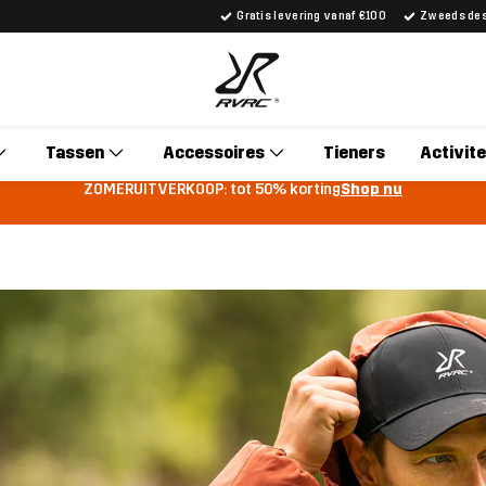
Gratis levering vanaf €100
Zweeds desi
Tassen
Accessoires
Tieners
Activite
ZOMERUITVERKOOP: tot 50% korting
Shop nu