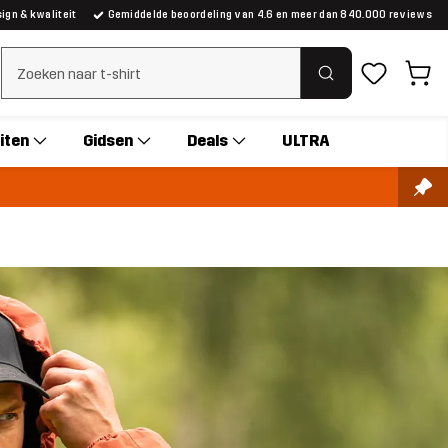
gn & kwaliteit
Gemiddelde beoordeling van 4.6 en meer dan 840.000 reviews
Zoeken wissen
iten
Gidsen
Deals
ULTRA