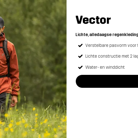
Vector
Lichte, alledaagse regenkleding
Verstelbare pasvorm voor 
Lichte constructie met 2 l
Water- en winddicht