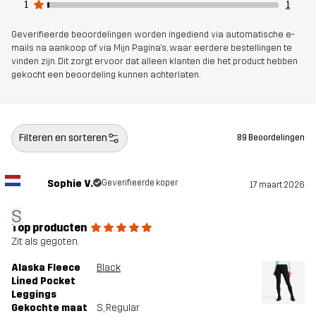
1
1
Artikelnummer
14282_2891
Geverifieerde beoordelingen worden ingediend via automatische e-
mails na aankoop of via Mijn Pagina's, waar eerdere bestellingen te
vinden zijn. Dit zorgt ervoor dat alleen klanten die het product hebben
gekocht een beoordeling kunnen achterlaten.
Filteren en sorteren
89 Beoordelingen
Sophie V.
Geverifieerde koper
17 maart 2026
S
Top producten
Zit als gegoten.
Alaska Fleece
Black
Lined Pocket
Leggings
Gekochte maat
S
, Regular