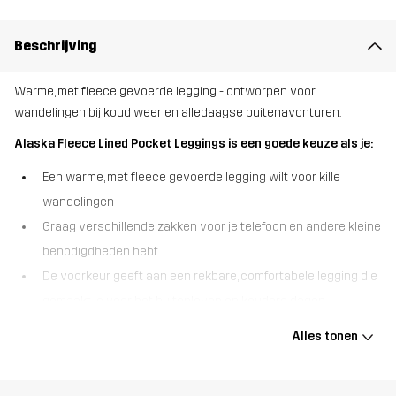
Beschrijving
Warme, met fleece gevoerde legging - ontworpen voor
wandelingen bij koud weer en alledaagse buitenavonturen.
Alaska Fleece Lined Pocket Leggings is een goede keuze als je:
Een warme, met fleece gevoerde legging wilt voor kille
wandelingen
Graag verschillende zakken voor je telefoon en andere kleine
benodigdheden hebt
De voorkeur geeft aan een rekbare, comfortabele legging die
gemaakt is voor het buitenleven op koudere dagen
De Alaska Fleece Lined Pocket Leggings is een rekbare, duurzame
Alles tonen
outdoorlegging die behaaglijke warmte op de beste manier
combineert met flexibiliteit. Hij is gevoerd met fleece voor extra