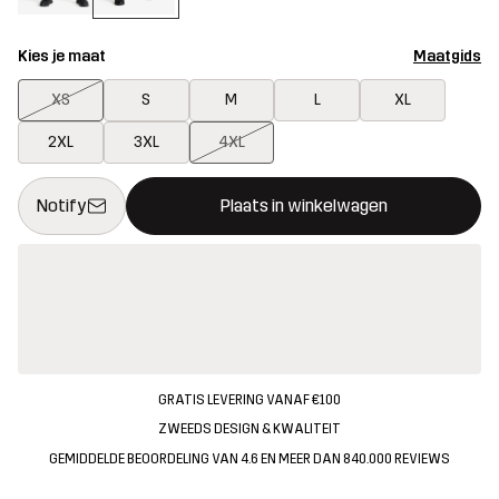
Kies je maat
Maatgids
XS
S
M
L
XL
2XL
3XL
4XL
Deze knop opent een modal met de bevestiging van een nieuw i
{{size}} niet beschikbaar
Notify
Plaats in winkelwagen
GRATIS LEVERING VANAF €100
ZWEEDS DESIGN & KWALITEIT
GEMIDDELDE BEOORDELING VAN 4.6 EN MEER DAN 840.000 REVIEWS