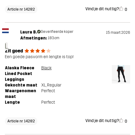
Vind je dit nuttig?
0
Article nr 14282
Laura B.
Geverifieerde koper
15 maart 2026
Afmetingen:
183cm
L
Zit goed
Een goede pasvorm en lengte is top!
Alaska Fleece
Black
Lined Pocket
Leggings
Gekochte maat
XL
, Regular
Waargenomen
Perfect
maat
Lengte
Perfect
Vind je dit nuttig?
0
Article nr 14282