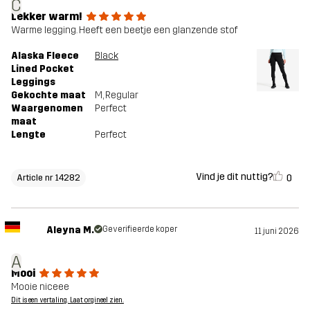
C
Lekker warm!
Warme legging. Heeft een beetje een glanzende stof
Alaska Fleece
Black
Lined Pocket
Leggings
Gekochte maat
M
, Regular
Waargenomen
Perfect
maat
Lengte
Perfect
Vind je dit nuttig?
0
Article nr 14282
Aleyna M.
Geverifieerde koper
11 juni 2026
A
Mooi
Mooie niceee
Dit is een vertaling. Laat orgineel zien.