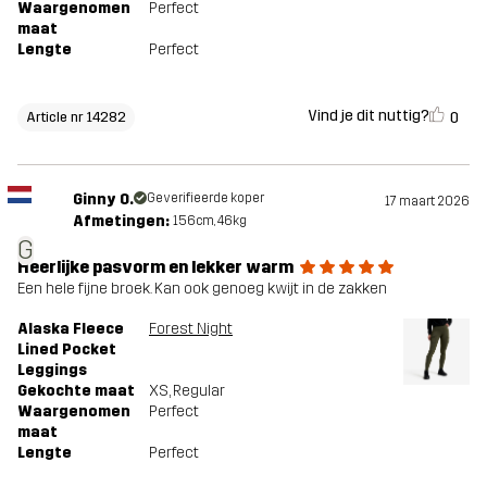
Waargenomen
Perfect
maat
Lengte
Perfect
Vind je dit nuttig?
0
Article nr 14282
Ginny O.
Geverifieerde koper
17 maart 2026
Afmetingen:
156cm, 46kg
G
Heerlijke pasvorm en lekker warm
Een hele fijne broek. Kan ook genoeg kwijt in de zakken
Alaska Fleece
Forest Night
Lined Pocket
Leggings
Gekochte maat
XS
, Regular
Waargenomen
Perfect
maat
Lengte
Perfect