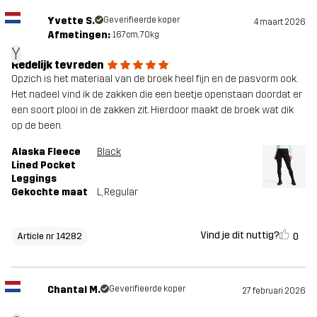
Yvette S.
Geverifieerde koper
4 maart 2026
Afmetingen:
167cm, 70kg
Y
Redelijk tevreden
Opzich is het materiaal van de broek heel fijn en de pasvorm ook.
Het nadeel vind ik de zakken die een beetje openstaan doordat er
een soort plooi in de zakken zit. Hierdoor maakt de broek wat dik
op de been.
Alaska Fleece
Black
Lined Pocket
Leggings
Gekochte maat
L
, Regular
Vind je dit nuttig?
0
Article nr 14282
Chantal M.
Geverifieerde koper
27 februari 2026