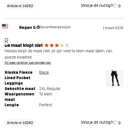
Vind je dit nuttig?
0
Article nr 14282
Regan O.
Geverifieerde koper
1 maart 2026
R
De maat klopt niet
Helaas klopt de maat niet, ze zijn veel te klein maar lijken van
goede kwaliteit
Dit is een vertaling. Laat orgineel zien.
Alaska Fleece
Black
Lined Pocket
Leggings
Gekochte maat
2XL
, Regular
Waargenomen
Te klein
maat
Lengte
Perfect
Vind je dit nuttig?
0
Article nr 14282