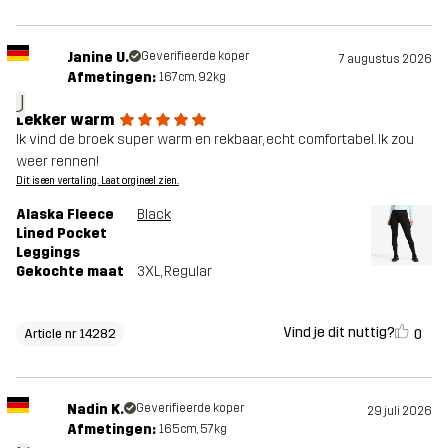
Janine U.
Geverifieerde koper
7 augustus 2026
Afmetingen:
167cm, 92kg
J
Lekker warm
Ik vind de broek super warm en rekbaar, echt comfortabel. Ik zou
weer rennen!
Dit is een vertaling. Laat orgineel zien.
Alaska Fleece
Black
Lined Pocket
Leggings
Gekochte maat
3XL
, Regular
Vind je dit nuttig?
0
Article nr 14282
Nadin K.
Geverifieerde koper
29 juli 2026
Afmetingen:
165cm, 57kg