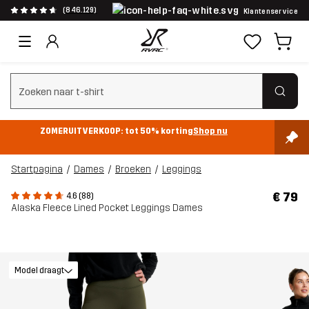
(846.129)
Klantenservice
Zoeken wissen
ZOMERUITVERKOOP: tot 50% korting
Shop nu
Startpagina
Dames
Broeken
Leggings
€ 79
4.6 (88)
Alaska Fleece Lined Pocket Leggings Dames
Model draagt