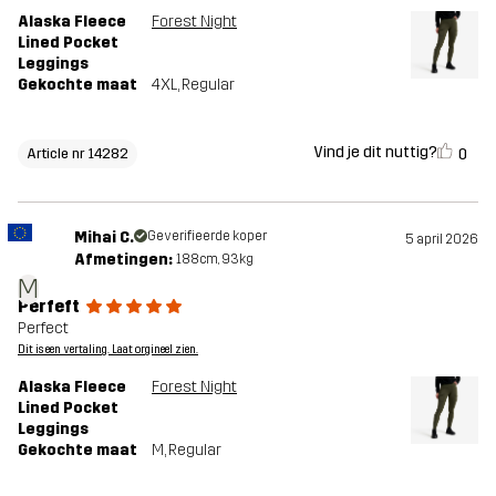
Alaska Fleece
Forest Night
Lined Pocket
Leggings
Gekochte maat
4XL
, Regular
Vind je dit nuttig?
0
Article nr 14282
Mihai C.
Geverifieerde koper
5 april 2026
Afmetingen:
188cm, 93kg
M
Perfeft
Perfect
Dit is een vertaling. Laat orgineel zien.
Alaska Fleece
Forest Night
Lined Pocket
Leggings
Gekochte maat
M
, Regular