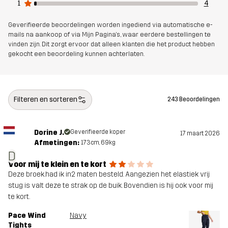
1
4
Elastaan
Geverifieerde beoordelingen worden ingediend via automatische e-
mails na aankoop of via Mijn Pagina's, waar eerdere bestellingen te
Mesh
91% Polyester, 9% Elastaan
vinden zijn. Dit zorgt ervoor dat alleen klanten die het product hebben
gekocht een beoordeling kunnen achterlaten.
Materiál 2
90% Polyester (Gerecycled), 10%
Elastaan
Filteren en sorteren
243 Beoordelingen
Gewicht
405g in maat Medium
Dorine J.
Geverifieerde koper
17 maart 2026
Duurzaamheid
Details over gerecyclede materialen
Afmetingen:
173cm, 69kg
lees hier
D
Voor mij te klein en te kort
Deze broek.had ik in2 maten besteld. Aangezien het elastiek vrij
Ontworpen
ALLROUND
HARDLOPEN EN TRAINING
stug is valt deze te strak op de buik. Bovendien is hij ook voor mij
voor
te kort.
Pace Wind
Navy
Artikelnummer
10629_2001
Tights