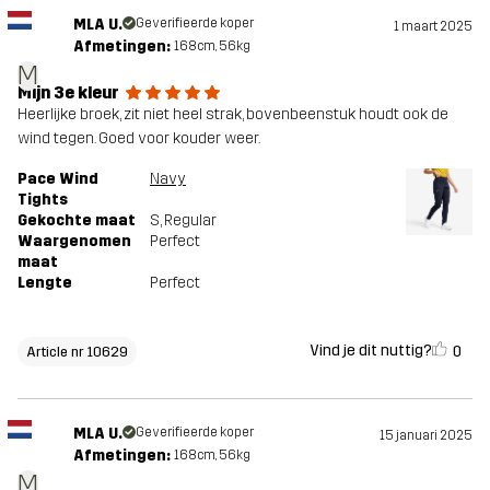
MLA U.
Geverifieerde koper
1 maart 2025
Afmetingen:
168cm, 56kg
M
Mijn 3e kleur
Heerlijke broek, zit niet heel strak, bovenbeenstuk houdt ook de
wind tegen. Goed voor kouder weer.
Pace Wind
Navy
Tights
Gekochte maat
S
, Regular
Waargenomen
Perfect
maat
Lengte
Perfect
Vind je dit nuttig?
0
Article nr 10629
MLA U.
Geverifieerde koper
15 januari 2025
Afmetingen:
168cm, 56kg
M