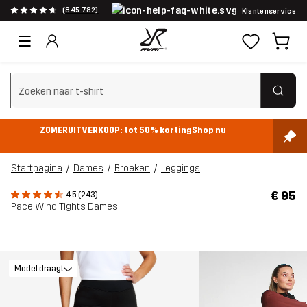
(845.782)
Klantenservice
Zoeken wissen
ZOMERUITVERKOOP: tot 50% korting
Shop nu
Startpagina
Dames
Broeken
Leggings
€ 95
4.5 (243)
Pace Wind Tights Dames
Model draagt