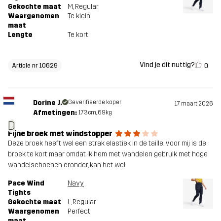
Gekochte maat
M
, Regular
Waargenomen
Te klein
maat
Lengte
Te kort
Vind je dit nuttig?
0
Article nr 10629
Dorine J.
Geverifieerde koper
17 maart 2026
Afmetingen:
173cm, 69kg
D
Fijne broek met windstopper
Deze broek heeft wel een strak elastiek in de taille. Voor mij is de
broek te kort maar omdat ik hem met wandelen gebruik met hoge
wandelschoenen eronder, kan het wel.
Pace Wind
Navy
Tights
Gekochte maat
L
, Regular
Waargenomen
Perfect
maat