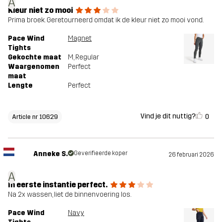
A
Kleur niet zo mooi
Prima broek. Geretourneerd omdat ik de kleur niet zo mooi vond.
Pace Wind
Magnet
Tights
Gekochte maat
M
, Regular
Waargenomen
Perfect
maat
Lengte
Perfect
Vind je dit nuttig?
0
Article nr 10629
Anneke S.
Geverifieerde koper
26 februari 2026
A
In eerste instantie perfect.
Na 2x wassen, liet de binnenvoering los.
Pace Wind
Navy