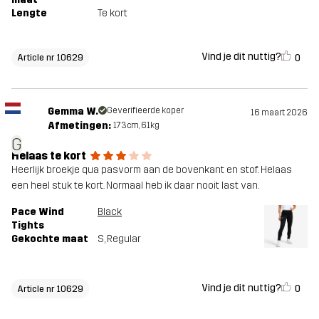
Lengte
Te kort
Vind je dit nuttig?
0
Article nr 10629
Gemma W.
Geverifieerde koper
16 maart 2026
Afmetingen:
173cm, 61kg
G
Helaas te kort
Heerlijk broekje qua pasvorm aan de bovenkant en stof. Helaas
een heel stuk te kort. Normaal heb ik daar nooit last van.
Pace Wind
Black
Tights
Gekochte maat
S
, Regular
Vind je dit nuttig?
0
Article nr 10629