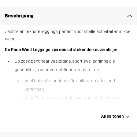
Beschrijving
Zachte en rekbare leggings, perfect voor snelle activiteiten in koel
weer.
De Pace Wind Leggings zijn een uitstekende keuze als je:
Op zoek bent naar veelzijdige, sportieve leggings die
geschikt zijn voor verschillende activiteiten
Veel behoefte hebt aan flexibiliteit en ademend
vermogen
Actief bent in wisselende omstandigheden en wat
bescherming tegen het weer nodig hebt.
Alles tonen
De Pace Wind Leggings zijn zachte en rekbare buitenbroeken,
gemaakt van gerecyclede materialen en vooral ontworpen voor
intensieve buitenactiviteiten in koel weer. Deze leggings