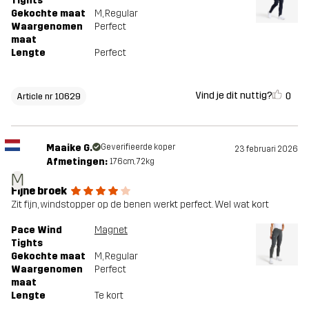
Tights
Gekochte maat
M
, Regular
Waargenomen
Perfect
maat
Lengte
Perfect
Vind je dit nuttig?
0
Article nr 10629
Maaike G.
Geverifieerde koper
23 februari 2026
Afmetingen:
176cm, 72kg
M
Fijne broek
Zit fijn, windstopper op de benen werkt perfect. Wel wat kort
Pace Wind
Magnet
Tights
Gekochte maat
M
, Regular
Waargenomen
Perfect
maat
Lengte
Te kort