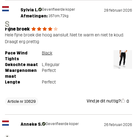
Sylvia L.
Geverifieerde koper
28 februari 2026
Afmetingen:
167cm, 72kg
S
Fijne broek
Hele fijne broek die hoog aansluit. Niet te warm en niet te koud.
Draagt erg prettig
Pace Wind
Black
Tights
Gekochte maat
L
, Regular
Waargenomen
Perfect
maat
Lengte
Perfect
Vind je dit nuttig?
0
Article nr 10629
Anneke S.
Geverifieerde koper
26 februari 2026