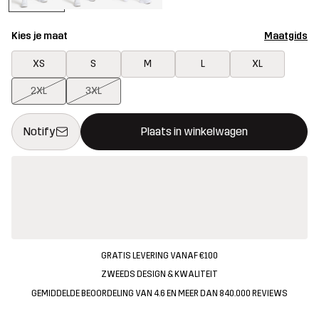
Kies je maat
Maatgids
XS
S
M
L
XL
2XL
3XL
Deze knop opent een modal met de bevestiging van een nieuw i
{{size}} niet beschikbaar
Notify
Plaats in winkelwagen
GRATIS LEVERING VANAF €100
ZWEEDS DESIGN & KWALITEIT
GEMIDDELDE BEOORDELING VAN 4.6 EN MEER DAN 840.000 REVIEWS