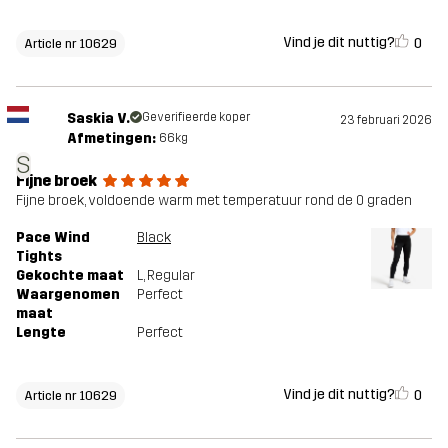
Vind je dit nuttig?
0
Article nr 10629
Saskia V.
Geverifieerde koper
23 februari 2026
Afmetingen:
66kg
S
Fijne broek
Fijne broek, voldoende warm met temperatuur rond de 0 graden
Pace Wind
Black
Tights
Gekochte maat
L
, Regular
Waargenomen
Perfect
maat
Lengte
Perfect
Vind je dit nuttig?
0
Article nr 10629