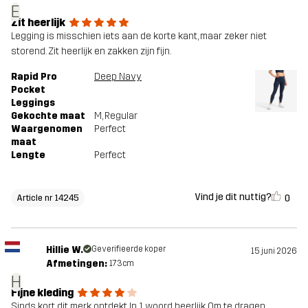
E
Zit heerlijk
Legging is misschien iets aan de korte kant, maar zeker niet
storend. Zit heerlijk en zakken zijn fijn.
Rapid Pro
Deep Navy
Pocket
Leggings
Gekochte maat
M
, Regular
Waargenomen
Perfect
maat
Lengte
Perfect
Vind je dit nuttig?
0
Article nr 14245
Hillie W.
Geverifieerde koper
15 juni 2026
Afmetingen:
173cm
H
Fijne kleding
Sinds kort dit merk ontdekt In 1 woord heerlijk Om te dragen