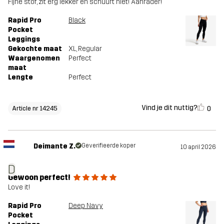
Fijne stof, zit erg lekker en schuurt niet! Aanrader!
Rapid Pro
Black
Pocket
Leggings
Gekochte maat
XL
, Regular
Waargenomen
Perfect
maat
Lengte
Perfect
Vind je dit nuttig?
0
Article nr 14245
Deimante Z.
Geverifieerde koper
10 april 2026
D
Gewoon perfect!
Love it!
Rapid Pro
Deep Navy
Pocket