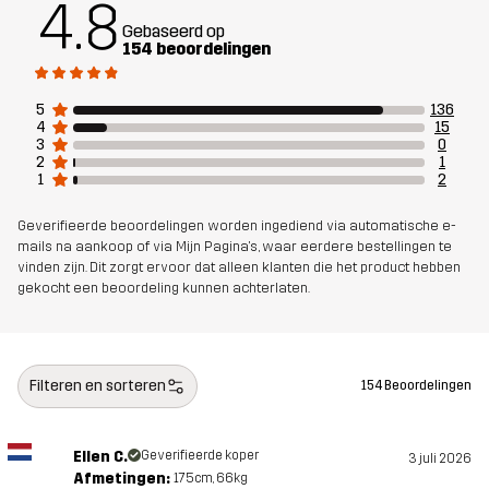
4.8
Elastaan
Gebaseerd op
154 beoordelingen
Mesh
87% Polyamide (Gerecycled), 13%
Elastaan
5
136
4
15
3
0
Ontworpen
HARDLOPEN EN TRAINING
2
1
voor
1
2
Geverifieerde beoordelingen worden ingediend via automatische e-
Artikelnummer
14245_2013
mails na aankoop of via Mijn Pagina's, waar eerdere bestellingen te
vinden zijn. Dit zorgt ervoor dat alleen klanten die het product hebben
gekocht een beoordeling kunnen achterlaten.
Filteren en sorteren
154 Beoordelingen
Ellen C.
Geverifieerde koper
3 juli 2026
Afmetingen:
175cm, 66kg