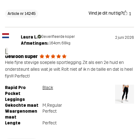
Vind je dit nuttig?
1
Article nr 14245
Laura L.
Geverifieerde koper
2 juni 2026
Afmetingen:
164cm, 68kg
L
Gewoon super
Hele fijne stevige soepele sportlegging. Zit als een 2e huid en
ondersteunt alles wat je wilt. Rolt niet af ik n de taille en dat is heel
fijn!!! Perfect!
Rapid Pro
Black
Pocket
Leggings
Gekochte maat
M
, Regular
Waargenomen
Perfect
maat
Lengte
Perfect