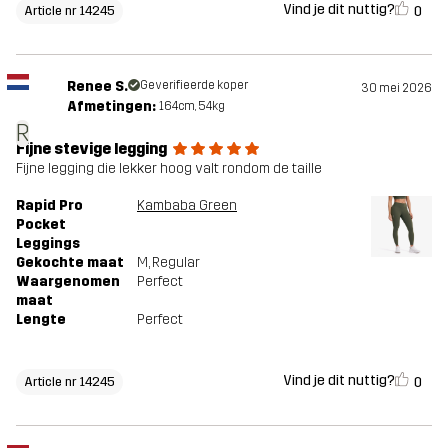
Vind je dit nuttig?
0
Article nr 14245
Renee S.
Geverifieerde koper
30 mei 2026
Afmetingen:
164cm, 54kg
R
Fijne stevige legging
Fijne legging die lekker hoog valt rondom de taille
Rapid Pro
Kambaba Green
Pocket
Leggings
Gekochte maat
M
, Regular
Waargenomen
Perfect
maat
Lengte
Perfect
Vind je dit nuttig?
0
Article nr 14245