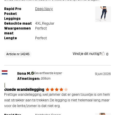
Rapid Pro
Deep Navy
Pocket
Leggings
Gekochte maat
4XL
, Regular
Waargenomen
Perfect
maat
Lengte
Perfect
Vind je dit nuttig?
0
Article nr 14245
Ilona M.
Geverifieerde koper
9 juni 2026
Afmetingen:
168cm
I
Goede wandellegging
Prettige wandellegging, wel jammer dat er geen touwtje is om hem
wat strakker aan te trekken. De legging is niet helemaal lang, maar
voor de lente/zomer is dat niet erg.