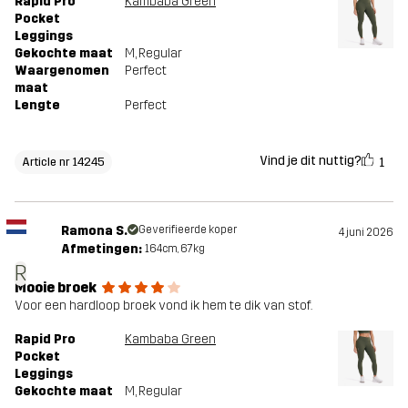
Rapid Pro
Kambaba Green
Pocket
Leggings
Gekochte maat
M
, Regular
Waargenomen
Perfect
maat
Lengte
Perfect
Vind je dit nuttig?
1
Article nr 14245
Ramona S.
Geverifieerde koper
4 juni 2026
Afmetingen:
164cm, 67kg
R
Mooie broek
Voor een hardloop broek vond ik hem te dik van stof.
Rapid Pro
Kambaba Green
Pocket
Leggings
Gekochte maat
M
, Regular