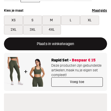
Kies je maat
Maatgids
XS
S
M
L
XL
2XL
3XL
4XL
Deze knop opent een modal met de bevestiging van een nieuw i
{{size}} niet beschikbaar
Plaats in winkelwagen
Rapid Set
-
Bespaar
€ 15
Deze producten zijn gebundelde
artikelen, maak nu je eigen set
+
compleet!
Voeg toe