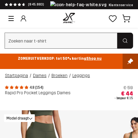
(845.883)
Klantenservice
Zoeken wissen
ZOMERUITVERKOOP: tot 50% korting
Shop nu
Startpagina
Dames
Broeken
Leggings
€ 59
4.8 (154)
Rapid Pro Pocket Leggings Dames
€ 44
- bespaar
€ 15
Model draagt