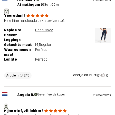
Afmetingen:
168cm, 60kg
M
Tevreden!!
Hele fijne hardloopbroek, stevige stof.
Rapid Pro
Deep Navy
Pocket
Leggings
Gekochte maat
M
, Regular
Waargenomen
Perfect
maat
Lengte
Perfect
Vind je dit nuttig?
0
Article nr 14245
Angela B.
Geverifieerde koper
26 mei 2026
A
Fijne stof, zit lekker!