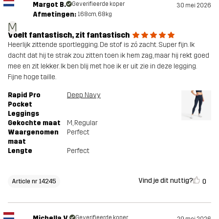
Margot B.
Geverifieerde koper
30 mei 2026
Afmetingen:
168cm, 68kg
M
Voelt fantastisch, zit fantastisch
Heerlijk zittende sportlegging. De stof is zó zacht. Super fijn. Ik
dacht dat hij te strak zou zitten toen ik hem zag, maar hij rekt goed
mee en zit lekker. Ik ben blij met hoe ik er uit zie in deze legging.
Fijne hoge taille.
Rapid Pro
Deep Navy
Pocket
Leggings
Gekochte maat
M
, Regular
Waargenomen
Perfect
maat
Lengte
Perfect
Vind je dit nuttig?
0
Article nr 14245
Michella V.
Geverifieerde koper
29 mei 2026