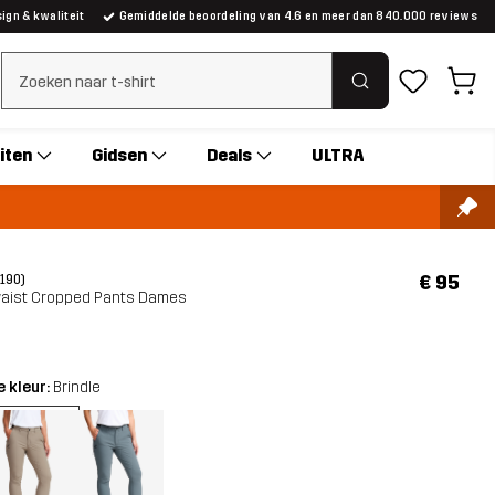
gn & kwaliteit
Gemiddelde beoordeling van 4.6 en meer dan 840.000 reviews
Zoeken wissen
iten
Gidsen
Deals
ULTRA
€ 95
(190)
waist Cropped Pants Dames
 kleur:
Brindle