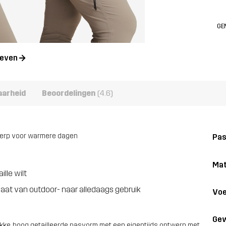
GE
geven
aarheid
Beoordelingen
(4.6)
twerp voor warmere dagen
Pa
Mat
lle wilt
aat van outdoor- naar alledaags gebruik
Voe
Gew
kke, hoog getailleerde pasvorm met een eigentijds ontwerp met