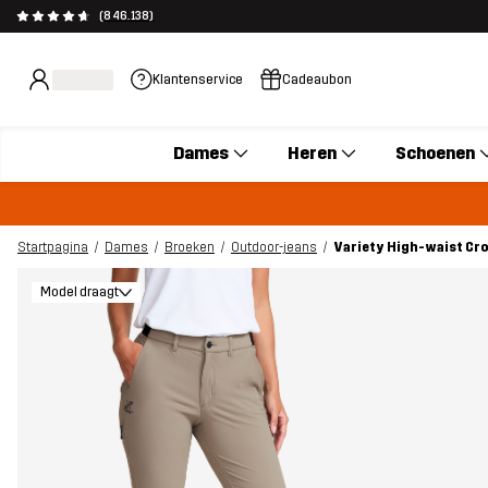
(846.138)
Klantenservice
Cadeaubon
Dames
Heren
Schoenen
Startpagina
Dames
Broeken
Outdoor-jeans
Variety High-waist Cr
Model draagt