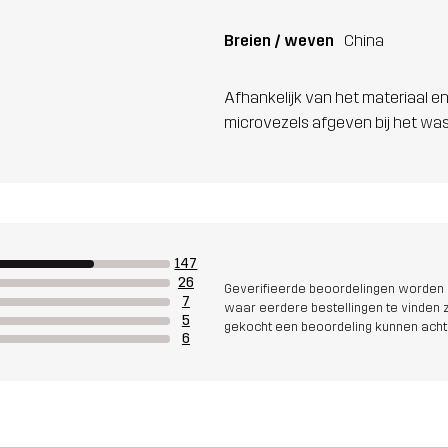
Breien / weven
China
Afhankelijk van het materiaal en
microvezels afgeven bij het wa
147
26
Geverifieerde beoordelingen worden i
7
waar eerdere bestellingen te vinden zi
5
gekocht een beoordeling kunnen acht
6