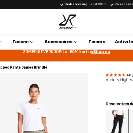
Gratis levering vanaf €100
Zweeds desi
Tassen
Accessoires
Tieners
Activite
ZOMERUITVERKOOP: tot 50% korting
Shop nu
opped Pants Dames Brindle
4.6 
Variety High-
Geselecteerde