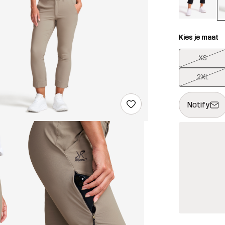
Kies je maat
XS
2XL
Deze knop op
{{size}} niet
Notify