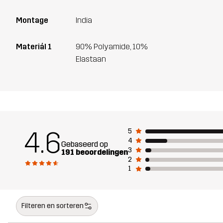
Montage
India
Materiál 1
90% Polyamide, 10%
Elastaan
4.6
5
4
Gebaseerd op
3
191 beoordelingen
2
1
Filteren en sorteren