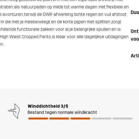
sstraten als natuurpaden op milde tot warme dagen. Het flexibele en
Duu
 avonturen, terwijl de DWR-afwerking lichte regen en vuil afstoot.
rm die met je meebeweegt en de korte pijpen met splitten zorgt
hillende functionele zakken voor al je belangrijke spullen en is
On
 High Waist Cropped Pants is klaar voor alle dagelijkse uitdagingen
voo
n.
Art
Winddichtheid
3/5
Bestand tegen normale windkracht