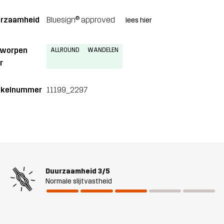
rzaamheid
Bluesign® approved
lees hier
tworpen
ALLROUND
WANDELEN
r
ikelnummer
11199_2297
Duurzaamheid
3/5
Normale slijtvastheid