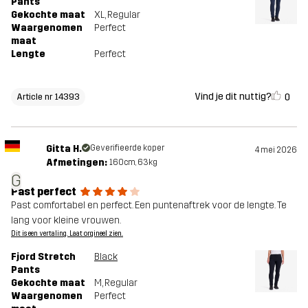
Pants
Gekochte maat
XL
, Regular
Waargenomen
Perfect
maat
Lengte
Perfect
Vind je dit nuttig?
0
Article nr 14393
Gitta H.
Geverifieerde koper
4 mei 2026
Afmetingen:
160cm, 63kg
G
Past perfect
Past comfortabel en perfect. Een puntenaftrek voor de lengte. Te
lang voor kleine vrouwen.
Dit is een vertaling. Laat orgineel zien.
Fjord Stretch
Black
Pants
Gekochte maat
M
, Regular
Waargenomen
Perfect