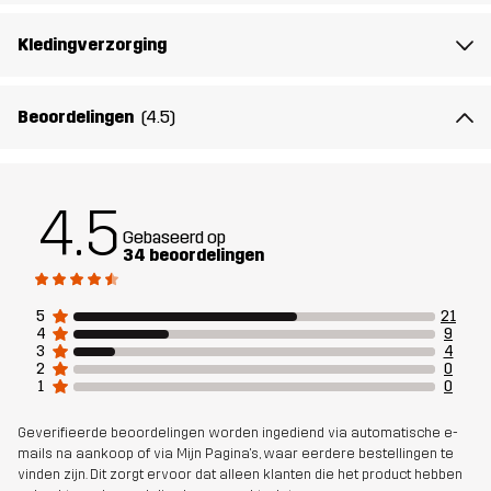
Duurzaamheid
Bluesign® approved
lees hier
Kledingverzorging
Ontworpen
ALLROUND
WANDELEN
voor
Beoordelingen
(4.5)
Artikelnummer
14393_2001
4.5
Gebaseerd op
34 beoordelingen
5
21
4
9
3
4
2
0
1
0
Geverifieerde beoordelingen worden ingediend via automatische e-
mails na aankoop of via Mijn Pagina's, waar eerdere bestellingen te
vinden zijn. Dit zorgt ervoor dat alleen klanten die het product hebben