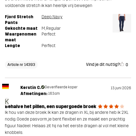
voldoende stretch ik kan heerlijk vrij bewegen
Fjord Stretch
Deep Navy
Pants
Gekochte maat
M
, Regular
Waargenomen
Perfect
maat
Lengte
Perfect
Vind je dit nuttig?
0
Article nr 14393
Kerstin C.
Geverifieerde koper
13 juni 2026
Afmetingen:
163cm
K
Behalve het pillen, een supergoede broek
Ik hou van deze broek. Ik kan ze dragen in XL, bij andere heb ik 2XL
nodig. Goede pasvorm, je bent flexibel en ze maakt een prachtig
figuur. Nadeel: Helaas zit hij na het eerste dragen al vol met kleine
knobbels.