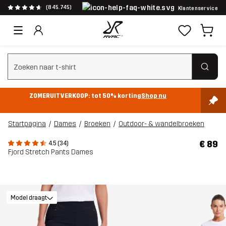
(845.745)
Klantenservice
Zoeken wissen
ZOMERUITVERKOOP: tot 50% korting
Shop nu
Startpagina
Dames
Broeken
Outdoor- & wandelbroeken
€ 89
4.5 (34)
Fjord Stretch Pants Dames
Model draagt