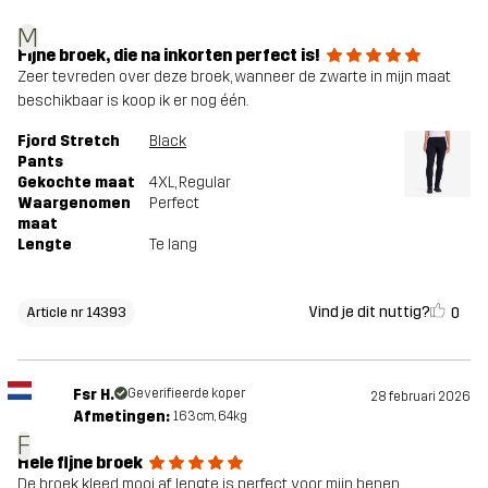
M
Fijne broek, die na inkorten perfect is!
Zeer tevreden over deze broek, wanneer de zwarte in mijn maat
beschikbaar is koop ik er nog één.
Fjord Stretch
Black
Pants
Gekochte maat
4XL
, Regular
Waargenomen
Perfect
maat
Lengte
Te lang
Vind je dit nuttig?
0
Article nr 14393
Fsr H.
Geverifieerde koper
28 februari 2026
Afmetingen:
163cm, 64kg
F
Hele fijne broek
De broek kleed mooi af lengte is perfect voor mijn benen