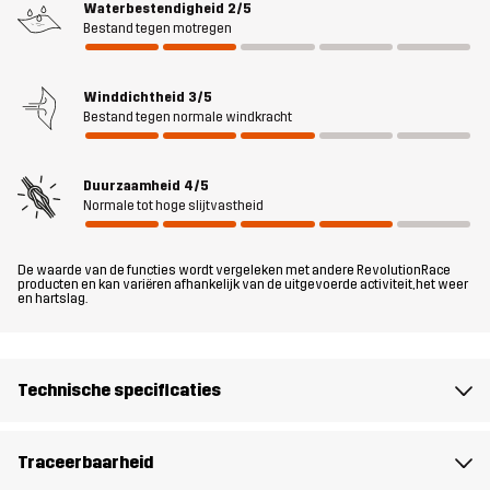
Waterbestendigheid
2/5
bescherming biedt tegen lichte regen. Met twee zijvakken met
Bestand tegen motregen
ritssluiting en een speciaal vak voor je mobiel kun je al je
belangrijke spullen bij de hand houden zonder afbreuk te doen
Winddichtheid
3/5
aan het strakke ontwerp. Eenvoudig, functioneel en
Bestand tegen normale windkracht
supercomfortabel: deze broek is ideaal voor wandelingen met de
hond, wandeltochten en het dagelijkse buitenleven.
Duurzaamheid
4/5
Het model
is 174 cm weegt 63 kg en draagt M
Normale tot hoge slijtvastheid
Pasvorm
SLIM
De waarde van de functies wordt vergeleken met andere RevolutionRace
producten en kan variëren afhankelijk van de uitgevoerde activiteit, het weer
en hartslag.
Materiál 1
92% Polyamide (Gerecycled), 8%
Elastaan
Technische specificaties
Voering 1
95% Polyester (Gerecycled), 5%
Polyester
Traceerbaarheid