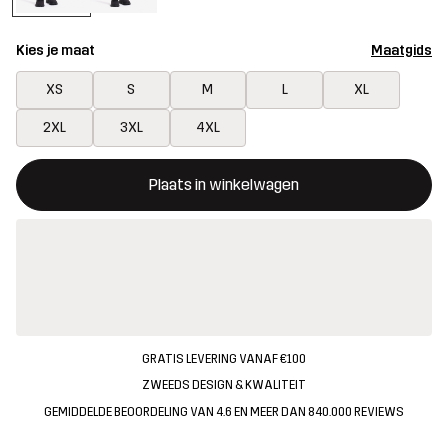
Kies je maat
Maatgids
XS
S
M
L
XL
2XL
3XL
4XL
Deze knop opent een modal met de bevestiging van een nieuw i
{{size}} niet beschikbaar
Plaats in winkelwagen
GRATIS LEVERING VANAF €100
ZWEEDS DESIGN & KWALITEIT
GEMIDDELDE BEOORDELING VAN 4.6 EN MEER DAN 840.000 REVIEWS