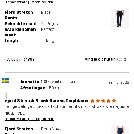
Dit is een vertaling. Laat orgineel zien.
Fjord Stretch
Black
Pants
Gekochte maat
XL
, Regular
Waargenomen
Perfect
maat
Lengte
Te lang
Vind je dit nuttig?
0
Article nr 14393
Jeanette F.
Geverifieerde koper
28 mei 2026
Afmetingen:
158cm
J
Fjord Stretch Broek Dames Diepblauw
Een geweldige broek, perfect zonder rits, niets strak als je de juiste
maat hebt.
Dit is een vertaling. Laat orgineel zien.
Fjord Stretch
Deep Navy