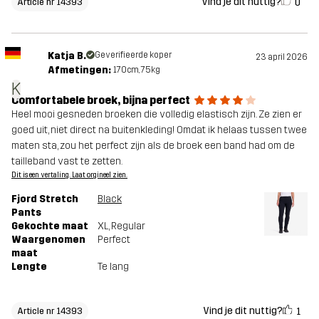
Vind je dit nuttig?
0
Article nr 14393
Katja B.
Geverifieerde koper
23 april 2026
Afmetingen:
170cm, 75kg
K
Comfortabele broek, bijna perfect
Heel mooi gesneden broeken die volledig elastisch zijn. Ze zien er
goed uit, niet direct na buitenkleding! Omdat ik helaas tussen twee
maten sta, zou het perfect zijn als de broek een band had om de
tailleband vast te zetten.
Dit is een vertaling. Laat orgineel zien.
Fjord Stretch
Black
Pants
Gekochte maat
XL
, Regular
Waargenomen
Perfect
maat
Lengte
Te lang
Vind je dit nuttig?
1
Article nr 14393