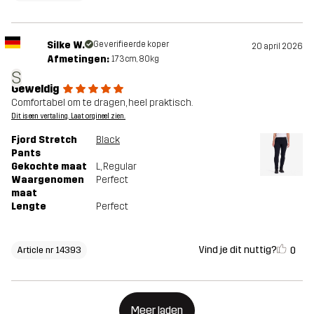
Silke W.
Geverifieerde koper
20 april 2026
Afmetingen:
173cm, 80kg
S
Geweldig
Comfortabel om te dragen, heel praktisch.
Dit is een vertaling. Laat orgineel zien.
Fjord Stretch
Black
Pants
Gekochte maat
L
, Regular
Waargenomen
Perfect
maat
Lengte
Perfect
Vind je dit nuttig?
0
Article nr 14393
Meer laden