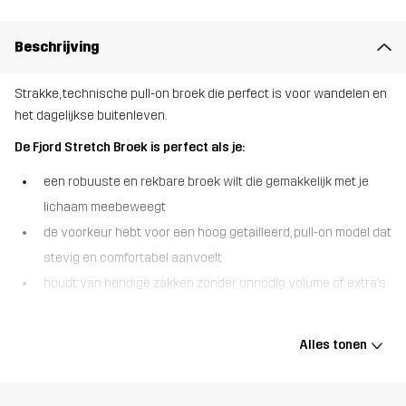
Beschrijving
Strakke, technische pull-on broek die perfect is voor wandelen en
het dagelijkse buitenleven.
De Fjord Stretch Broek is perfect als je:
een robuuste en rekbare broek wilt die gemakkelijk met je
lichaam meebeweegt
de voorkeur hebt voor een hoog getailleerd, pull-on model dat
stevig en comfortabel aanvoelt
houdt van handige zakken zonder onnodig volume of extra’s
De Fjord Stretch Pants zijn gemaakt voor alledaagse beweging. De
zachte, zeer robuuste stof voelt aan als softshell en heeft een
Alles tonen
indrukwekkende rekbaarheid, voor comfort en flexibiliteit op de
trails en op straat. De hoge taille en elastische tailleband zorgen
voor een ondersteunende pasvorm, terwijl de DWR-afwerking