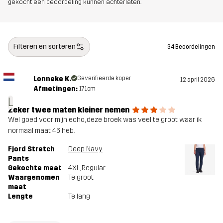
gekocht een beoordeling kunnen achterlaten.
Filteren en sorteren
34 Beoordelingen
Lonneke K.
Geverifieerde koper
12 april 2026
Afmetingen:
171cm
L
Zeker twee maten kleiner nemen
Wel goed voor mijn echo, deze broek was veel te groot waar ik
normaal maat 46 heb.
Fjord Stretch
Deep Navy
Pants
Gekochte maat
4XL
, Regular
Waargenomen
Te groot
maat
Lengte
Te lang