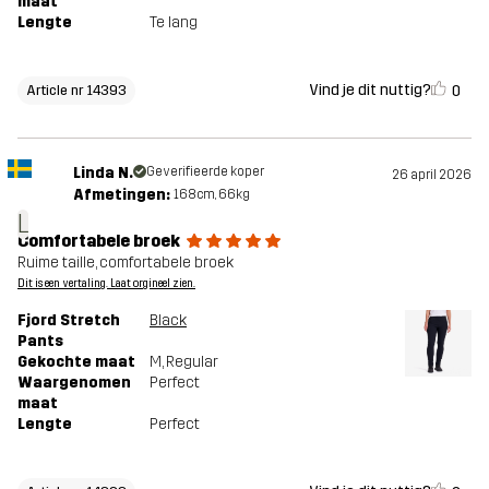
maat
Lengte
Te lang
Vind je dit nuttig?
0
Article nr 14393
Linda N.
Geverifieerde koper
26 april 2026
Afmetingen:
168cm, 66kg
L
Comfortabele broek
Ruime taille, comfortabele broek
Dit is een vertaling. Laat orgineel zien.
Fjord Stretch
Black
Pants
Gekochte maat
M
, Regular
Waargenomen
Perfect
maat
Lengte
Perfect