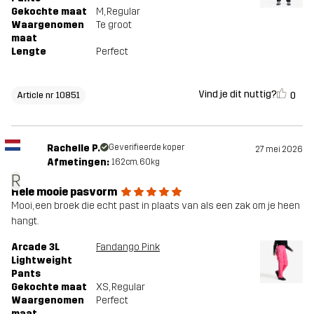
Gekochte maat
M
, Regular
Waargenomen
Te groot
maat
Lengte
Perfect
Vind je dit nuttig?
0
Article nr 10851
Rachelle P.
Geverifieerde koper
27 mei 2026
Afmetingen:
162cm, 60kg
R
Hele mooie pasvorm
Mooi, een broek die echt past in plaats van als een zak om je heen
hangt.
Arcade 3L
Fandango Pink
Lightweight
Pants
Gekochte maat
XS
, Regular
Waargenomen
Perfect
maat