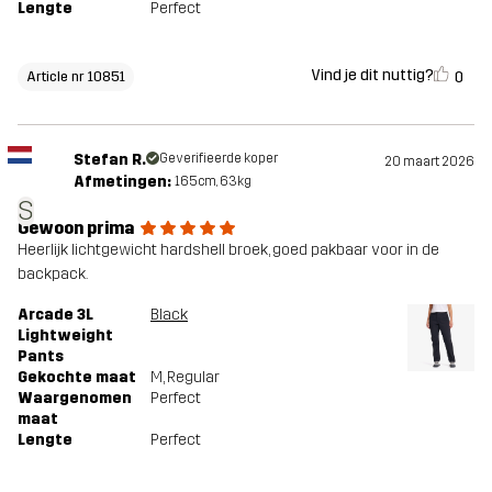
Lengte
Perfect
Vind je dit nuttig?
0
Article nr 10851
Stefan R.
Geverifieerde koper
20 maart 2026
Afmetingen:
165cm, 63kg
S
Gewoon prima
Heerlijk lichtgewicht hardshell broek, goed pakbaar voor in de
backpack.
Arcade 3L
Black
Lightweight
Pants
Gekochte maat
M
, Regular
Waargenomen
Perfect
maat
Lengte
Perfect