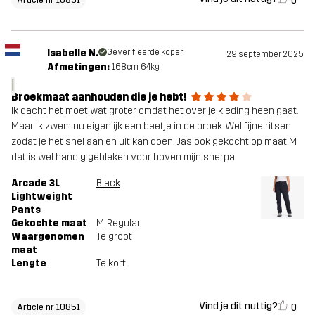
0
Isabelle N.
Geverifieerde koper
29 september 2025
Afmetingen:
168cm, 64kg
I
Broekmaat aanhouden die je hebt!
Ik dacht het moet wat groter omdat het over je kleding heen gaat.
Maar ik zwem nu eigenlijk een beetje in de broek. Wel fijne ritsen
zodat je het snel aan en uit kan doen! Jas ook gekocht op maat M
dat is wel handig gebleken voor boven mijn sherpa
Arcade 3L
Black
Lightweight
Pants
Gekochte maat
M
, Regular
Waargenomen
Te groot
maat
Lengte
Te kort
Vind je dit nuttig?
0
Article nr 10851