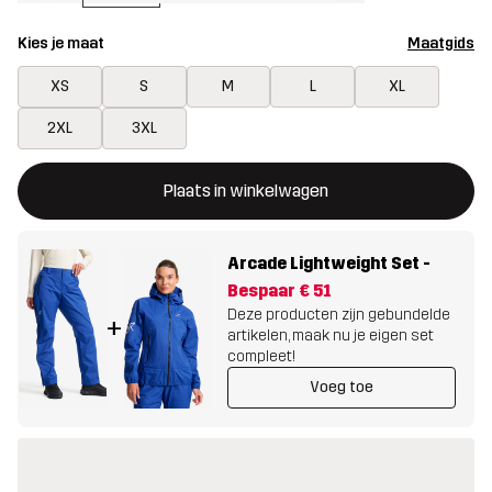
Kies je maat
Maatgids
XS
S
M
L
XL
2XL
3XL
Deze knop opent een modal met de bevestiging van een nieuw i
{{size}} niet beschikbaar
Plaats in winkelwagen
Arcade Lightweight Set
-
Bespaar
€ 51
Deze producten zijn gebundelde
+
artikelen, maak nu je eigen set
compleet!
Voeg toe