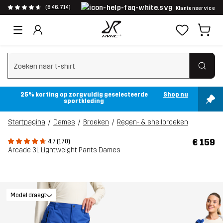
(846.714)
Klantenservice
Zoeken wissen
25% korting op zorgvuldig geselecteerde
Shop nu
sportkleding
Startpagina
Dames
Broeken
Regen- & shellbroeken
€ 159
4.7 (170)
Arcade 3L Lightweight Pants Dames
Model draagt