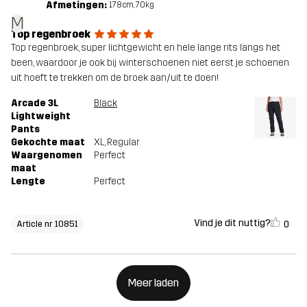
Afmetingen:
178cm, 70kg
M
Top regenbroek
Top regenbroek, super lichtgewicht en hele lange rits langs het
been, waardoor je ook bij winterschoenen niet eerst je schoenen
uit hoeft te trekken om de broek aan/uit te doen!
Arcade 3L
Black
Lightweight
Pants
Gekochte maat
XL
, Regular
Waargenomen
Perfect
maat
Lengte
Perfect
Vind je dit nuttig?
0
Article nr 10851
Meer laden