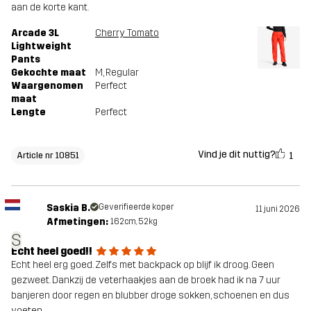
aan de korte kant.
Arcade 3L
Cherry Tomato
Lightweight
Pants
Gekochte maat
M
, Regular
Waargenomen
Perfect
maat
Lengte
Perfect
Vind je dit nuttig?
1
Article nr 10851
Saskia B.
Geverifieerde koper
11 juni 2026
Afmetingen:
162cm, 52kg
S
Echt heel goed!!
Echt heel erg goed. Zelfs met backpack op blijf ik droog. Geen
gezweet. Dankzij de veterhaakjes aan de broek had ik na 7 uur
banjeren door regen en blubber droge sokken, schoenen en dus
voeten