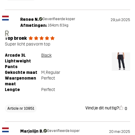
Renee N.
Geverifieerde koper
29 juli 2025
Afmetingen:
164cm, 63kg
R
Top broek
Super licht pasvorm top
Arcade 3L
Black
Lightweight
Pants
Gekochte maat
M
, Regular
Waargenomen
Perfect
maat
Lengte
Perfect
Vind je dit nuttig?
0
Article nr 10851
Marjolijn B.
Geverifieerde koper
20 mei 2025