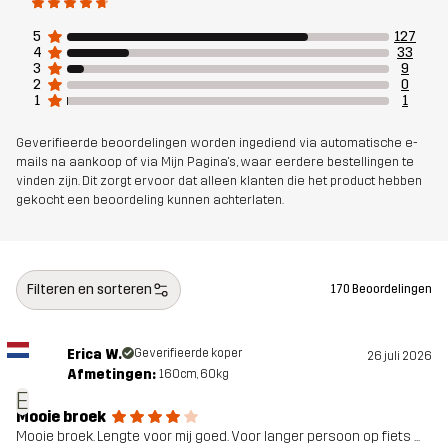
voor
5
127
4
33
3
9
Artikelnummer
10851_2006
2
0
1
1
Geverifieerde beoordelingen worden ingediend via automatische e-
mails na aankoop of via Mijn Pagina's, waar eerdere bestellingen te
vinden zijn. Dit zorgt ervoor dat alleen klanten die het product hebben
gekocht een beoordeling kunnen achterlaten.
Filteren en sorteren
170 Beoordelingen
Erica W.
Geverifieerde koper
26 juli 2026
Afmetingen:
160cm, 60kg
E
Mooie broek
Mooie broek. Lengte voor mij goed. Voor langer persoon op fiets ...