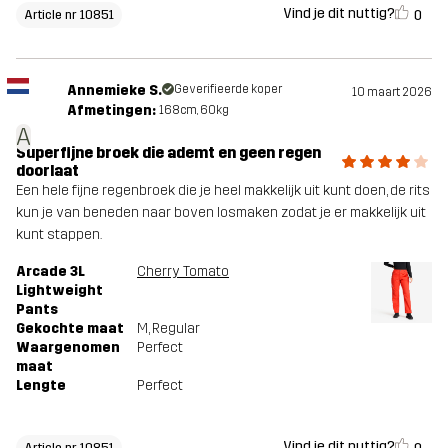
Vind je dit nuttig?
0
Article nr 10851
Annemieke S.
Geverifieerde koper
10 maart 2026
Afmetingen:
168cm, 60kg
A
Superfijne broek die ademt en geen regen
doorlaat
Een hele fijne regenbroek die je heel makkelijk uit kunt doen, de rits
kun je van beneden naar boven losmaken zodat je er makkelijk uit
kunt stappen.
Arcade 3L
Cherry Tomato
Lightweight
Pants
Gekochte maat
M
, Regular
Waargenomen
Perfect
maat
Lengte
Perfect
Vind je dit nuttig?
Article nr 10851