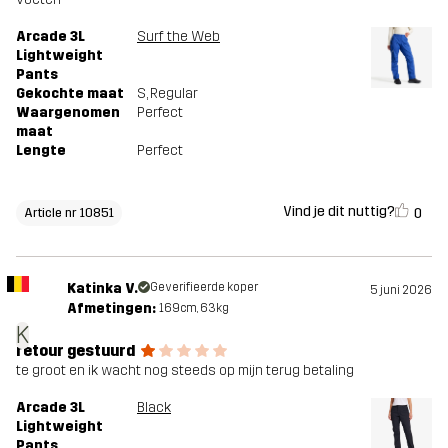
Arcade 3L
Surf the Web
Lightweight
Pants
Gekochte maat
S
, Regular
Waargenomen
Perfect
maat
Lengte
Perfect
Vind je dit nuttig?
0
Article nr 10851
Katinka V.
Geverifieerde koper
5 juni 2026
Afmetingen:
169cm, 63kg
K
retour gestuurd
te groot en ik wacht nog steeds op mijn terug betaling
Arcade 3L
Black
Lightweight
Pants