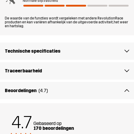
wandelen en andere buitenactiviteiten in nat weer, dan voldoet de
Normale slijtvastheid
Arcade 3L Lightweight Pants aan al je wensen.
De waarde van de functies wordt vergeleken met andere RevolutionRace
Het model
is 174 cm weegt 63 kg en draagt M
producten en kan variëren afhankelijk van de uitgevoerde activiteit, het weer
en hartslag.
Pasvorm
REGULAR
Technische specificaties
Materiaal
100% Polyamide (Gerecycled)
Materiaal
100% Polyamide
Traceerbaarheid
achterkant
Beoordelingen
(4.7)
Membraan
Waterkolom: 15 000 mm
Ademend vermogen: 20 000 g/m²/24h
4.7
Gewicht
295g in maat Medium
Gebaseerd op
170 beoordelingen
Ontworpen
WANDELEN
ALLROUND