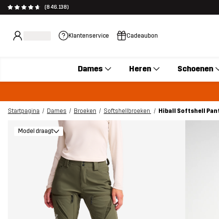
(846.138)
Klantenservice
Cadeaubon
Dames
Heren
Schoenen
Startpagina
Dames
Broeken
Softshellbroeken
Hiball Softshell Pa
Model draagt