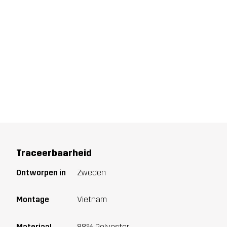
Traceerbaarheid
Ontworpen in
Zweden
Montage
Vietnam
Materiaal
88% Polyester