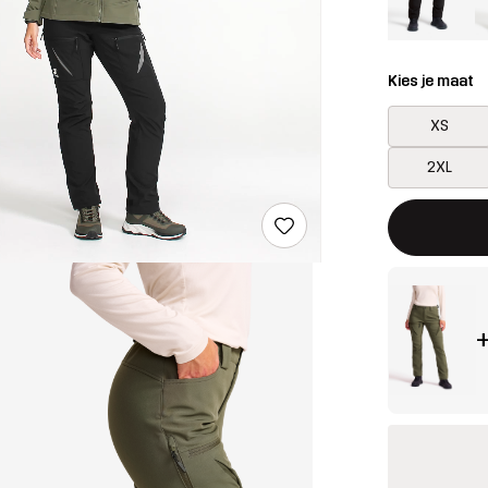
Kies je maat
XS
2XL
Deze knop op
{{size}} niet