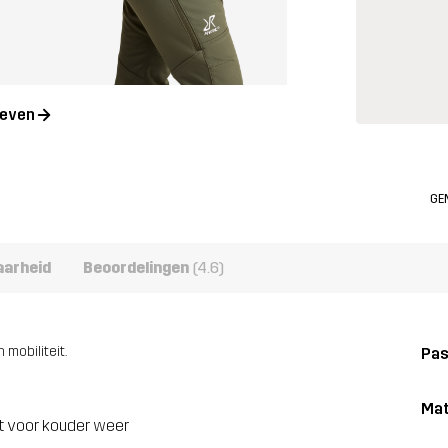
geven
GE
aarheid
Beoordelingen
(4.6)
mobiliteit.
Pa
Mat
t voor kouder weer