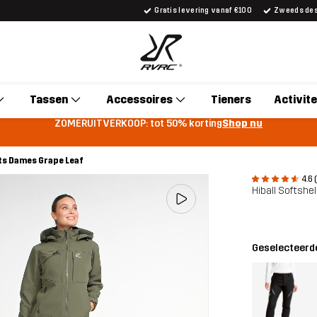
Gratis levering vanaf €100
Zweeds desi
Tassen
Accessoires
Tieners
Activite
ZOMERUITVERKOOP: tot 50% korting
Shop nu
nts Dames Grape Leaf
4.6 
Hiball Softshe
Geselecteerde