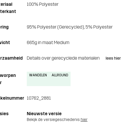
eriaal
100% Polyester
terkant
ring
95% Polyester (Gerecycled), 5% Polyester
icht
665g in maat Medium
rzaamheid
Details over gerecyclede materialen
lees hier
tworpen
WANDELEN
ALLROUND
r
ikelnummer
10762_2881
sies
Nieuwste versie
Bekijk de versiegeschiedenis
hier