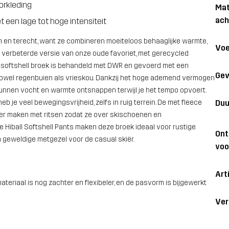
orkleding
Mat
ach
t een lage tot hoge intensiteit
n en terecht, want ze combineren moeiteloos behaaglijke warmte,
Voe
en verbeterde versie van onze oude favoriet, met gerecycled
 softshell broek is behandeld met DWR en gevoerd met een
Gew
 zowel regenbuien als vrieskou. Dankzij het hoge ademend vermogen
kunnen vocht en warmte ontsnappen terwijl je het tempo opvoert.
Duu
 je veel bewegingsvrijheid, zelfs in ruig terrein. De met fleece
er maken met ritsen zodat ze over skischoenen en
e Hiball Softshell Pants maken deze broek ideaal voor rustige
On
en geweldige metgezel voor de casual skiër.
voo
Art
teriaal is nog zachter en flexibeler, en de pasvorm is bijgewerkt
Ver