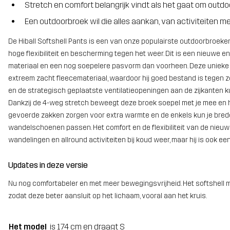
Stretch en comfort belangrijk vindt als het gaat om outdo
Een outdoorbroek wil die alles aankan, van activiteiten me
De Hiball Softshell Pants is een van onze populairste outdoorbroeke
hoge flexibiliteit en bescherming tegen het weer. Dit is een nieuwe 
materiaal en een nog soepelere pasvorm dan voorheen. Deze unieke
extreem zacht fleecemateriaal, waardoor hij goed bestand is tegen
en de strategisch geplaatste ventilatieopeningen aan de zijkanten 
Dankzij de 4-weg stretch beweegt deze broek soepel met je mee en heb
gevoerde zakken zorgen voor extra warmte en de enkels kun je bred
wandelschoenen passen. Het comfort en de flexibiliteit van de nieuw
wandelingen en allround activiteiten bij koud weer, maar hij is ook e
Updates in deze versie
Nu nog comfortabeler en met meer bewegingsvrijheid. Het softshell ma
zodat deze beter aansluit op het lichaam, vooral aan het kruis.
Het model
is 174 cm en draagt S