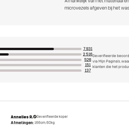
Afhankelijk van het materiaal en
microvezels afgeven bij het wa
7.931
2.516
Geverifieerde beoord
526
via Mijn Pagina's, waa
151
klanten die het prod
137
Annelies R.
Geverifieerde koper
Afmetingen:
166cm, 60kg