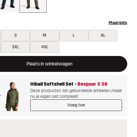
Maatgids
S
M
L
XL
3XL
4XL
ent een modal met de bevestiging van een nieuw item in het wink
 beschikbaar
Plaats in winkelwagen
Hiball Softshell Set
-
Bespaar
€ 38
Deze producten zijn gebundelde artikelen, maak
+
nu je eigen set compleet!
Voeg toe