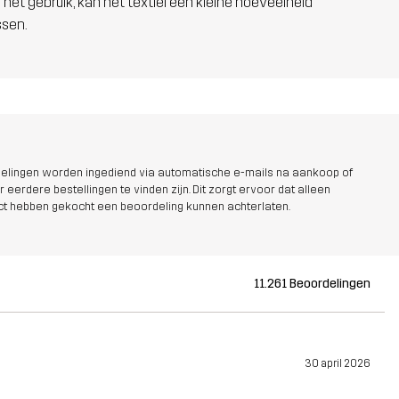
 het gebruik, kan het textiel een kleine hoeveelheid
ssen.
elingen worden ingediend via automatische e-mails na aankoop of
r eerdere bestellingen te vinden zijn. Dit zorgt ervoor dat alleen
uct hebben gekocht een beoordeling kunnen achterlaten.
11.261 Beoordelingen
30 april 2026