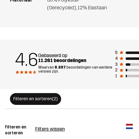
(Gerecycled), 12% Elastaan
4.6
5
Gebaseerd op
4
11.261 beoordelingen
3
Waarvan
8.687
beoordelingen van eerdere
2
versies zijn.
1
Filteren en sorteren
(2)
Filteren en
Filters wissen
sorteren