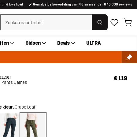
gn & kwaliteit
Gemiddelde beoordeling van 4.6 en meer dan 840.000 reviews
Zoeken wissen
iten
Gidsen
Deals
ULTRA
€ 119
(11.261)
ll Pants Dames
 kleur:
Grape Leaf