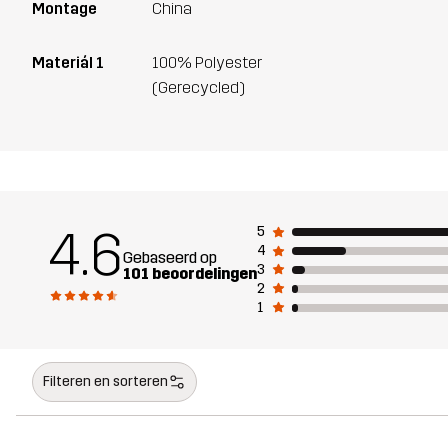
Montage
China
Materiál 1
100% Polyester
(Gerecycled)
4.6
5
4
Gebaseerd op
3
101 beoordelingen
2
1
Filteren en sorteren