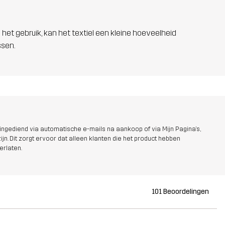
 het gebruik, kan het textiel een kleine hoeveelheid
ssen.
ngediend via automatische e-mails na aankoop of via Mijn Pagina's,
jn. Dit zorgt ervoor dat alleen klanten die het product hebben
erlaten.
101 Beoordelingen