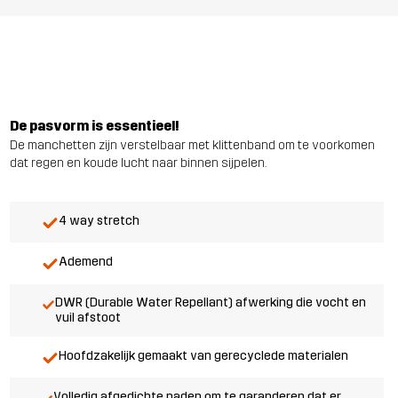
De pasvorm is essentieel!
De manchetten zijn verstelbaar met klittenband om te voorkomen
dat regen en koude lucht naar binnen sijpelen.
4 way stretch
Ademend
DWR (Durable Water Repellant) afwerking die vocht en
vuil afstoot
Hoofdzakelijk gemaakt van gerecyclede materialen
Volledig afgedichte naden om te garanderen dat er