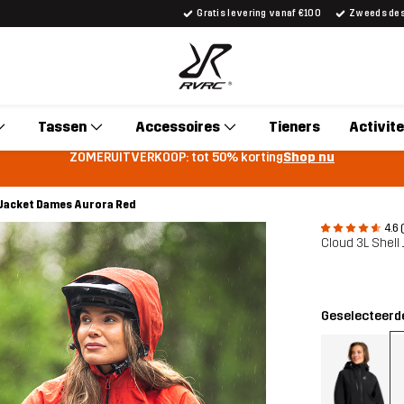
Gratis levering vanaf €100
Zweeds desi
Tassen
Accessoires
Tieners
Activite
ZOMERUITVERKOOP: tot 50% korting
Shop nu
l Jacket Dames Aurora Red
4.6 
Cloud 3L Shel
Geselecteerde