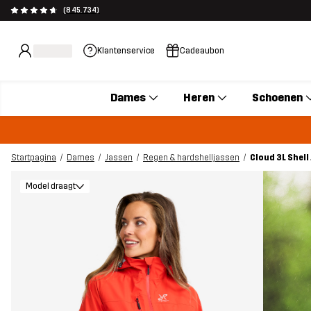
(845.734)
Klantenservice
Cadeaubon
Dames
Heren
Schoenen
Startpagina
Dames
Jassen
Regen & hardshelljassen
Cloud 3L Shel
Model draagt