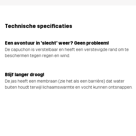
Technische specificaties
Een avontuur in 'slecht' weer? Geen probleem!
De capuchon is verstelbaar en heeft een verstevigde rand om te
beschermen tegen regen en wind.
Blijf langer droog!
De jas heeft een membraan (zie het als een barrière) dat water
buiten houdt terwijl lichaamswarmte en vocht kunnen ontsnappen.