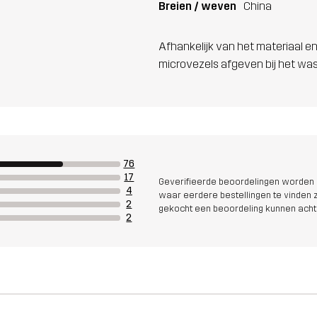
Breien / weven
China
Afhankelijk van het materiaal en
microvezels afgeven bij het wa
76
17
Geverifieerde beoordelingen worden i
4
waar eerdere bestellingen te vinden zi
2
gekocht een beoordeling kunnen acht
2