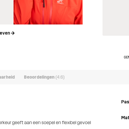
geven
GE
aarheid
Beoordelingen
(4.6)
Pa
Mat
oorkeur geeft aan een soepel en flexibel gevoel