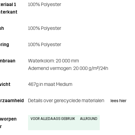
eriaal 1
100% Polyester
terkant
sh
100% Polyester
ring
100% Polyester
mbraan
Waterkolom: 20 000 mm
Ademend vermogen: 20 000 g/m²/24h
icht
467g in maat Medium
rzaamheid
Details over gerecyclede materialen
lees hier
tworpen
VOOR ALLEDAAGS GEBRUIK
ALLROUND
r