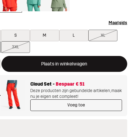
Maatgids
S
M
L
XL
3XL
ent een modal met de bevestiging van een nieuw item in het wink
 beschikbaar
Plaats in winkelwagen
Cloud Set
-
Bespaar
€ 51
Deze producten zijn gebundelde artikelen, maak
+
nu je eigen set compleet!
Voeg toe