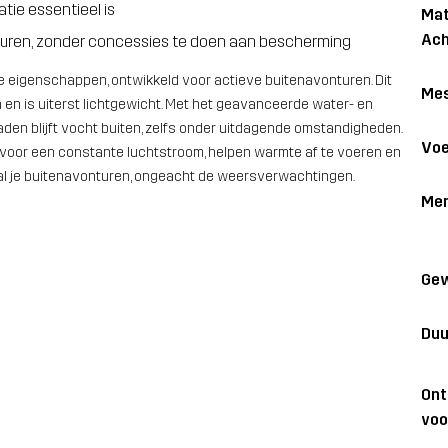
tie essentieel is
Mat
Ach
turen, zonder concessies te doen aan bescherming
e eigenschappen, ontwikkeld voor actieve buitenavonturen. Dit
Me
 en is uiterst lichtgewicht. Met het geavanceerde water- en
n blijft vocht buiten, zelfs onder uitdagende omstandigheden.
Voe
voor een constante luchtstroom, helpen warmte af te voeren en
al je buitenavonturen, ongeacht de weersverwachtingen.
Me
Gew
Duu
On
voo