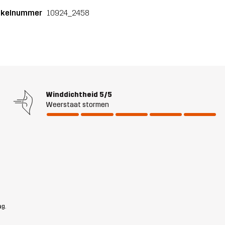
ikelnummer
10924_2458
Winddichtheid
5/5
Weerstaat stormen
ag.