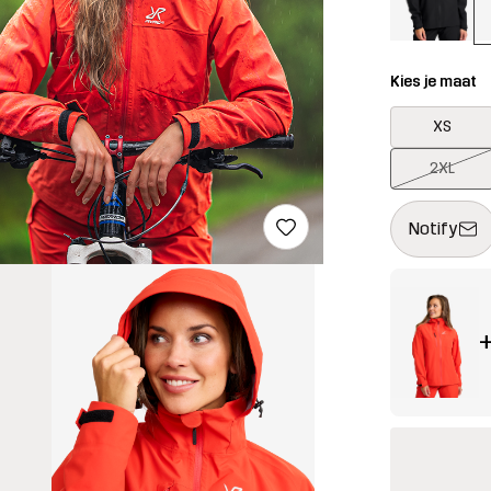
Kies je maat
XS
2XL
Deze knop op
{{size}} niet
Notify