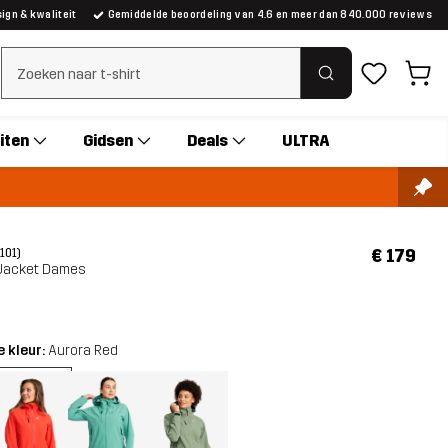
gn & kwaliteit
Gemiddelde beoordeling van 4.6 en meer dan 840.000 reviews
Zoeken wissen
iten
Gidsen
Deals
ULTRA
€ 179
(101)
l Jacket Dames
 kleur:
Aurora Red