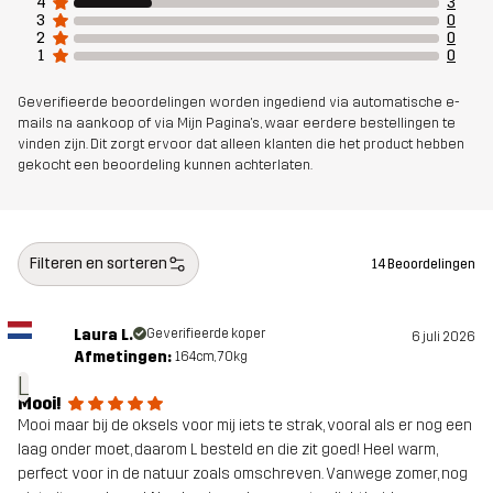
4
3
Duurzaamheid
Details over gerecyclede materialen
3
0
2
0
lees hier
1
0
Geverifieerde beoordelingen worden ingediend via automatische e-
Ontworpen
JACHT- EN NATUURFOTOGRAFIE
WANDELEN
mails na aankoop of via Mijn Pagina's, waar eerdere bestellingen te
voor
vinden zijn. Dit zorgt ervoor dat alleen klanten die het product hebben
gekocht een beoordeling kunnen achterlaten.
Artikelnummer
10955_2894
Filteren en sorteren
14 Beoordelingen
Laura L.
Geverifieerde koper
6 juli 2026
Afmetingen:
164cm, 70kg
L
Mooi!
Mooi maar bij de oksels voor mij iets te strak, vooral als er nog een
laag onder moet, daarom L besteld en die zit goed! Heel warm,
perfect voor in de natuur zoals omschreven. Vanwege zomer, nog