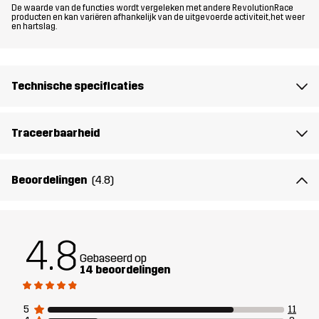
De waarde van de functies wordt vergeleken met andere RevolutionRace
Jacket is de ideale jas voor het koude seizoen voor
producten en kan variëren afhankelijk van de uitgevoerde activiteit, het weer
en hartslag.
natuurfotografie, vogels kijken en andere activiteiten waarbij je in
sluipmodus moet gaan.
Het model
is 175 cm en draagt S
Technische specificaties
Pasvorm
REGULAR
Traceerbaarheid
Materiál 1
100% Polyester (Gerecycled)
Beoordelingen
(4.8)
Materiál 2
100% Polyamide
Voering
100% Polyester
4.8
Gebaseerd op
14 beoordelingen
Membraan
Waterkolom: 20 000 mm
Ademend vermogen: 20 000 g/m²/24h
5
11