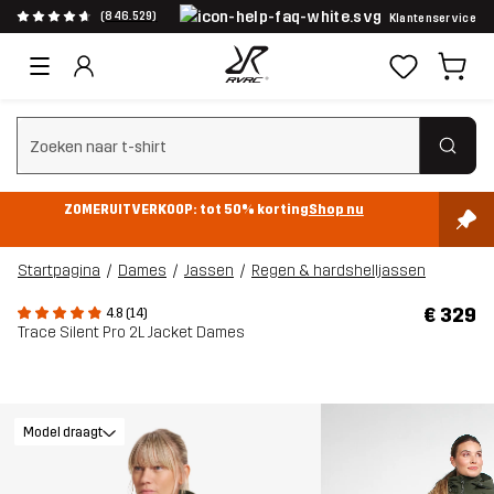
(846.529)
Klantenservice
Zoeken wissen
ZOMERUITVERKOOP: tot 50% korting
Shop nu
Startpagina
Dames
Jassen
Regen & hardshelljassen
€ 329
4.8 (14)
Trace Silent Pro 2L Jacket Dames
Model draagt