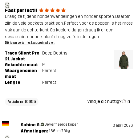
S
Past perfect!!
Draag ze tijdens hondenwandelingen en hondensporten. Daarom
zijn de vele pockets praktisch. Perfect voor de poppen is het grote
vak aan de achterkant. Op koelere dagen draag ik er een
sweatshirt onder. Ik bleef droog, zelfs in de regen
Dit is een vertaling. Laat orgineel zien.
Trace Silent Pro
Deep Depths
2L Jacket
Gekochte maat
M
Waargenomen
Perfect
maat
Lengte
Perfect
Vind je dit nuttig?
0
Article nr 10955
Sabine G.
Geverifieerde koper
3 april 2026
Afmetingen:
166cm, 78kg