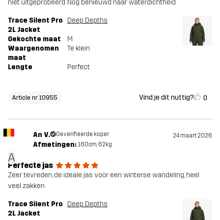
niet uitgeprobeerd. Nog benieuwd naar waterdichtheid.
Trace Silent Pro
Deep Depths
2L Jacket
Gekochte maat
M
Waargenomen
Te klein
maat
Lengte
Perfect
Vind je dit nuttig?
0
Article nr 10955
An V.
Geverifieerde koper
24 maart 2026
Afmetingen:
160cm, 62kg
A
Perfecte jas
Zeer tevreden, de ideale jas voor een winterse wandeling, heel
veel zakken
Trace Silent Pro
Deep Depths
2L Jacket