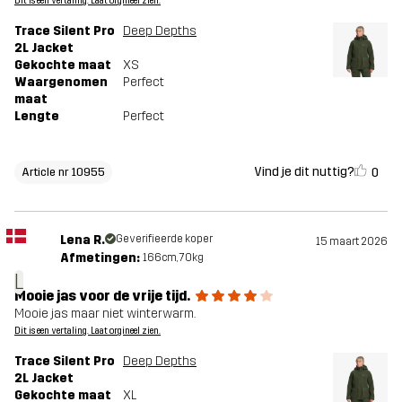
Dit is een vertaling. Laat orgineel zien.
Trace Silent Pro
Deep Depths
2L Jacket
Gekochte maat
XS
Waargenomen
Perfect
maat
Lengte
Perfect
Vind je dit nuttig?
0
Article nr 10955
Lena R.
Geverifieerde koper
15 maart 2026
Afmetingen:
166cm, 70kg
L
Mooie jas voor de vrije tijd.
Mooie jas maar niet winterwarm.
Dit is een vertaling. Laat orgineel zien.
Trace Silent Pro
Deep Depths
2L Jacket
Gekochte maat
XL