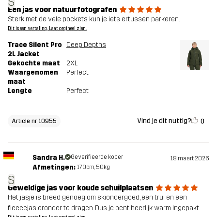
S
Een jas voor natuurfotografen
Sterk met de vele pockets kun je iets ertussen parkeren.
Dit is een vertaling. Laat orgineel zien.
Trace Silent Pro
Deep Depths
2L Jacket
Gekochte maat
2XL
Waargenomen
Perfect
maat
Lengte
Perfect
Vind je dit nuttig?
0
Article nr 10955
Sandra H.
Geverifieerde koper
18 maart 2026
Afmetingen:
170cm, 50kg
S
Geweldige jas voor koude schuilplaatsen
Het jasje is breed genoeg om skiondergoed, een trui en een
fleecejas eronder te dragen. Dus je bent heerlijk warm ingepakt