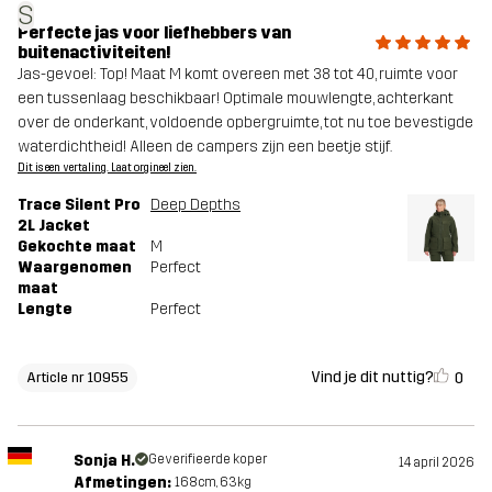
S
Perfecte jas voor liefhebbers van
buitenactiviteiten!
Jas-gevoel: Top! Maat M komt overeen met 38 tot 40, ruimte voor
een tussenlaag beschikbaar! Optimale mouwlengte, achterkant
over de onderkant, voldoende opbergruimte, tot nu toe bevestigde
waterdichtheid! Alleen de campers zijn een beetje stijf.
Dit is een vertaling. Laat orgineel zien.
Trace Silent Pro
Deep Depths
2L Jacket
Gekochte maat
M
Waargenomen
Perfect
maat
Lengte
Perfect
Vind je dit nuttig?
0
Article nr 10955
Sonja H.
Geverifieerde koper
14 april 2026
Afmetingen:
168cm, 63kg