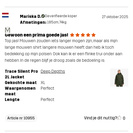
Mariska D.
Geverifieerde koper
27 oktober 2025
Afmetingen:
185cm, 74kg
M
Gewoon een prima goede jas!
Top jas! Mouwen zouden iets langer mogen zijn, maar als mijn
lange mouwen shirt langere mouwen heeft dan heb ik toch
bedekking op mijn polsen. Ook kan ik er een flinke trui onder aan
hebben. In de regen blijf je droog zoals de bedoeling is.
Trace Silent Pro
Deep Depths
2L Jacket
Gekochte maat
XL
Waargenomen
Perfect
maat
Lengte
Perfect
Vind je dit nuttig?
0
Article nr 10955