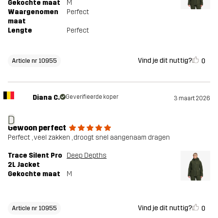
Gekochte maat
M
Waargenomen
Perfect
maat
Lengte
Perfect
Vind je dit nuttig?
0
Article nr 10955
Diana C.
Geverifieerde koper
3 maart 2026
D
Gewoon perfect
Perfect , veel zakken , droogt snel aangenaam dragen
Trace Silent Pro
Deep Depths
2L Jacket
Gekochte maat
M
Vind je dit nuttig?
0
Article nr 10955