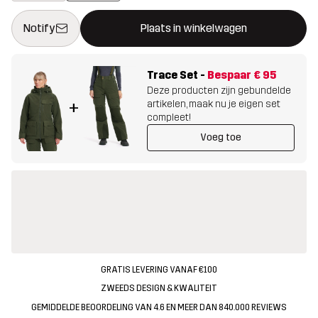
Deze knop opent een modal met de bevestiging van een nieuw i
{{size}} niet beschikbaar
Notify
Plaats in winkelwagen
Trace Set
-
Bespaar
€ 95
Deze producten zijn gebundelde
artikelen, maak nu je eigen set
+
compleet!
Voeg toe
GRATIS LEVERING VANAF €100
ZWEEDS DESIGN & KWALITEIT
GEMIDDELDE BEOORDELING VAN 4.6 EN MEER DAN 840.000 REVIEWS