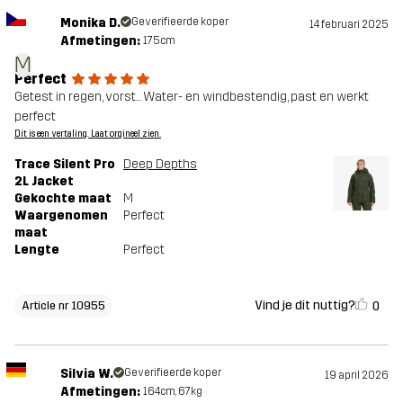
Monika D.
Geverifieerde koper
14 februari 2025
Afmetingen:
175cm
M
Perfect
Getest in regen, vorst... Water- en windbestendig, past en werkt
perfect
Dit is een vertaling. Laat orgineel zien.
Trace Silent Pro
Deep Depths
2L Jacket
Gekochte maat
M
Waargenomen
Perfect
maat
Lengte
Perfect
Vind je dit nuttig?
0
Article nr 10955
Silvia W.
Geverifieerde koper
19 april 2026
Afmetingen:
164cm, 67kg