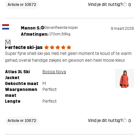
Vind je dit nuttig?
0
Article nr 10672
Manon S.
Geverifieerde koper
9 maart 2026
Afmetingen:
170cm, 68kg
M
Perfecte ski-jas
Super fijne shell ski-jas. Heb het geen moment te koud of te warm
gehad, overal handige zakjes en gewoon een heel mooie kleur.
Atlas 3L Ski
Bossa Nova
Jacket
Gekochte maat
M
Waargenomen
Perfect
maat
Lengte
Perfect
Vind je dit nuttig?
0
Article nr 10672