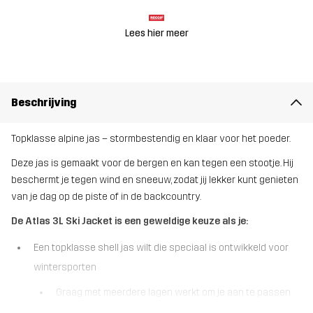
Lees hier meer
Beschrijving
Topklasse alpine jas – stormbestendig en klaar voor het poeder.
Deze jas is gemaakt voor de bergen en kan tegen een stootje. Hij
beschermt je tegen wind en sneeuw, zodat jij lekker kunt genieten
van je dag op de piste of in de backcountry.
De Atlas 3L Ski Jacket is een geweldige keuze als je:
Een topklasse shell jas wilt die speciaal is ontwikkeld voor
wintersporten
Graag met meerdere lagen werkt om je aan te passen
aan verschillende weersomstandigheden