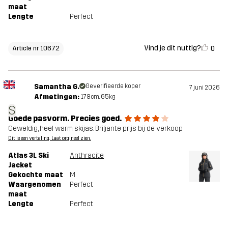
maat
Lengte
Perfect
Vind je dit nuttig?
0
Article nr 10672
Samantha G.
Geverifieerde koper
7 juni 2026
Afmetingen:
178cm, 65kg
S
Goede pasvorm. Precies goed.
Geweldig, heel warm skijas. Briljante prijs bij de verkoop
Dit is een vertaling. Laat orgineel zien.
Atlas 3L Ski
Anthracite
Jacket
Gekochte maat
M
Waargenomen
Perfect
maat
Lengte
Perfect