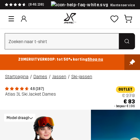
(846.138)
Klantenservice
Zoeken wissen
ZOMERUITVERKOOP: tot 50% korting
Shop nu
Startpagina
Dames
Jassen
Ski-jassen
4.6 (187)
OUTLET
Atlas 3L Ski Jacket Dames
€ 279
€ 83
- bespaar
€ 196
Model draagt