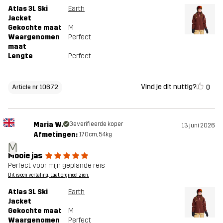
Atlas 3L Ski
Earth
Jacket
Gekochte maat
M
Waargenomen
Perfect
maat
Lengte
Perfect
Vind je dit nuttig?
0
Article nr 10672
Maria W.
Geverifieerde koper
13 juni 2026
Afmetingen:
170cm, 54kg
M
Mooie jas
Perfect voor mijn geplande reis
Dit is een vertaling. Laat orgineel zien.
Atlas 3L Ski
Earth
Jacket
Gekochte maat
M
Waargenomen
Perfect