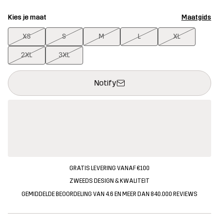
Kies je maat
Maatgids
XS
S
M
L
XL
2XL
3XL
Deze knop opent een modal met de bevestiging van een nieuw i
{{size}} niet beschikbaar
Notify
GRATIS LEVERING VANAF €100
ZWEEDS DESIGN & KWALITEIT
GEMIDDELDE BEOORDELING VAN 4.6 EN MEER DAN 840.000 REVIEWS