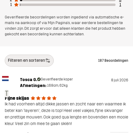
1
1
Materiál 2
86% Polyester, 14% Elastaan
Geverifieerde beoordelingen worden ingediend via automatische e-
mails na aankoop of via Mijn Pagina's, waar eerdere bestellingen te
Materiaal 3
100% Polyester
vinden zijn. Dit zorgt ervoor dat alleen klanten die het product hebben
gekocht een beoordeling kunnen achterlaten.
Voering 1
95% Polyester (Gerecycled), 5%
Polyester
Filteren en sorteren
187 Beoordelingen
Voering 2
100% Polyester
Tosca G.
Geverifieerde koper
8 juli 2026
Membraan
Waterkolom: 20 000 mm
Afmetingen:
168cm, 62kg
Ademend vermogen: 20 000 g/m²/24h
T
Fijne skijas
Ik had voorheen altijd dikke jassen en zocht naar een waarmee ik
Gewicht
1200g in maat Medium
beter kan 'layeren'; deze is top! Heel veel vakjes, fijne skivanger
en prettige mouwen. Ook goed qua lengte en bovendien een mooie
Duurzaamheid
Details over gerecyclede materialen
kleur. Veel zin om mee te gaan skiën!
lees hier