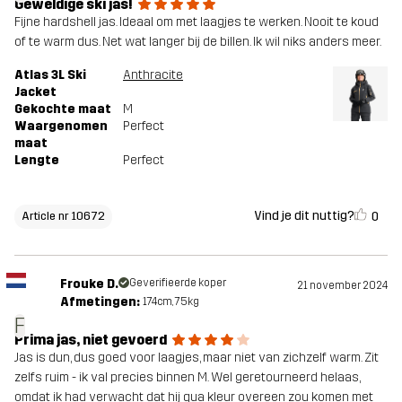
Geweldige ski jas!
Fijne hardshell jas. Ideaal om met laagjes te werken. Nooit te koud
of te warm dus. Net wat langer bij de billen. Ik wil niks anders meer.
Atlas 3L Ski
Anthracite
Jacket
Gekochte maat
M
Waargenomen
Perfect
maat
Lengte
Perfect
Vind je dit nuttig?
0
Article nr 10672
Frouke D.
Geverifieerde koper
21 november 2024
Afmetingen:
174cm, 75kg
F
Prima jas, niet gevoerd
Jas is dun, dus goed voor laagjes, maar niet van zichzelf warm. Zit
zelfs ruim - ik val precies binnen M. Wel geretourneerd helaas,
omdat ik had verwacht dat hij qua kleur overeen zou komen met