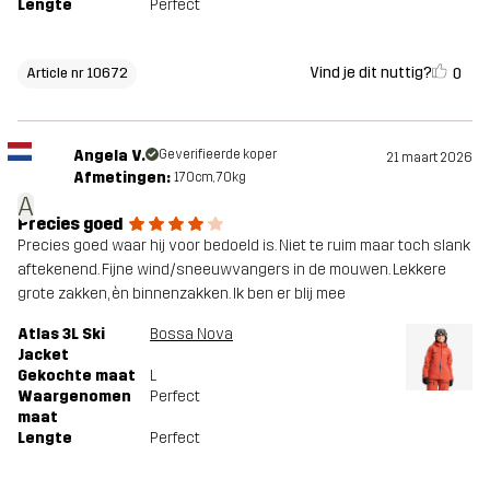
Lengte
Perfect
Vind je dit nuttig?
0
Article nr 10672
Angela V.
Geverifieerde koper
21 maart 2026
Afmetingen:
170cm, 70kg
A
Precies goed
Precies goed waar hij voor bedoeld is. Niet te ruim maar toch slank
aftekenend. Fijne wind/sneeuwvangers in de mouwen. Lekkere
grote zakken, èn binnenzakken. Ik ben er blij mee
Atlas 3L Ski
Bossa Nova
Jacket
Gekochte maat
L
Waargenomen
Perfect
maat
Lengte
Perfect