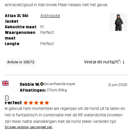
antraciet/goud in mijn broek. Maar helaas niet het geval.
Atlas 3L Ski
Anthracite
Jacket
Gekochte maat
M
Waargenomen
Perfect
maat
Lengte
Perfect
Vind je dit nuttig?
1
Article nr 10672
Debbie W.
Geverifieerde koper
21 juni 2026
Afmetingen:
170cm, 68kg
D
Perfect
Ik gebruik hem momenteel als regenjas om de hond uit te laten en
het is fantastisch. In combinatie met de RR waterdichte broeken
zijn meer natte wandelingen met de hond zeker verleden tijd.
Dit is een vertaling. Laat orgineel zien.