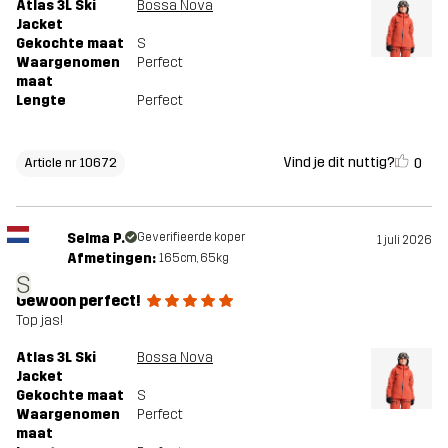
Atlas 3L Ski
Bossa Nova
Jacket
Gekochte maat
S
Ontworpen
ALPINESKIËN
Waargenomen
Perfect
voor
maat
Lengte
Perfect
Artikelnummer
10672_2308
Vind je dit nuttig?
0
Article nr 10672
Selma P.
Geverifieerde koper
1 juli 2026
Afmetingen:
165cm, 65kg
S
Gewoon perfect!
Top jas!
Atlas 3L Ski
Bossa Nova
Jacket
Gekochte maat
S
Waargenomen
Perfect
maat