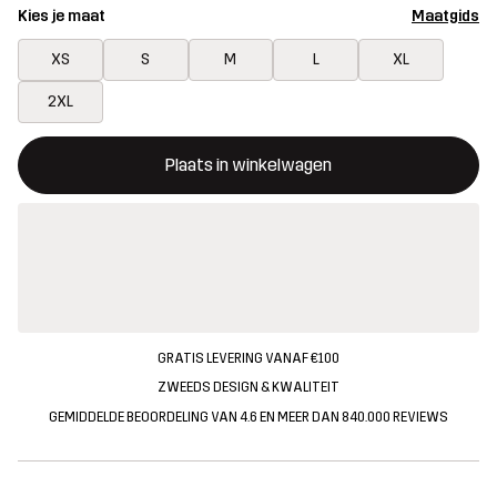
Kies je maat
Maatgids
XS
S
M
L
XL
2XL
Deze knop opent een modal met de bevestiging van een nieuw i
{{size}} niet beschikbaar
Plaats in winkelwagen
GRATIS LEVERING VANAF €100
ZWEEDS DESIGN & KWALITEIT
GEMIDDELDE BEOORDELING VAN 4.6 EN MEER DAN 840.000 REVIEWS