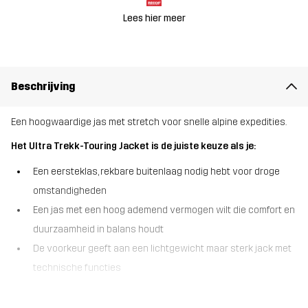
Lees hier meer
Beschrijving
Een hoogwaardige jas met stretch voor snelle alpine expedities.
Het Ultra Trekk-Touring Jacket is de juiste keuze als je:
Een eersteklas, rekbare buitenlaag nodig hebt voor droge
omstandigheden
Een jas met een hoog ademend vermogen wilt die comfort en
duurzaamheid in balans houdt
De voorkeur geeft aan een lichtgewicht maar sterk jack met
technische functies
Het Ultra Trekk-Touring Jacket is een zeer duurzame jas die is