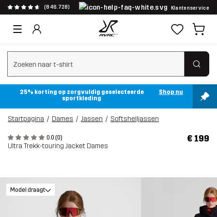
(846.728)
Klantenservice
Zoeken wissen
25% korting op zorgvuldig geselecteerde
Shop nu
sportkleding
Startpagina
Dames
Jassen
Softshelljassen
€ 199
0.0 (0)
Ultra Trekk-touring Jacket Dames
Model draagt