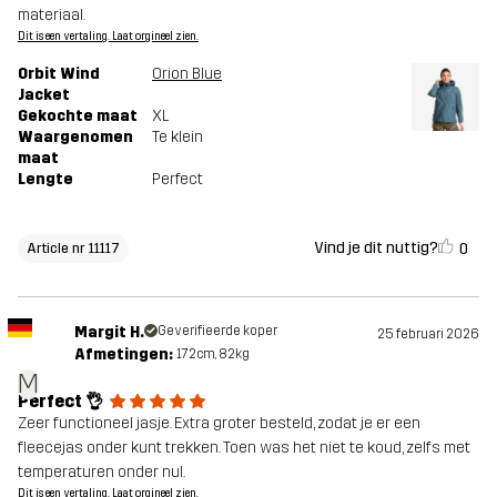
materiaal.
Dit is een vertaling. Laat orgineel zien.
Orbit Wind
Orion Blue
Jacket
Gekochte maat
XL
Waargenomen
Te klein
maat
Lengte
Perfect
Vind je dit nuttig?
0
Article nr 11117
Margit H.
Geverifieerde koper
25 februari 2026
Afmetingen:
172cm, 82kg
M
Perfect 👌
Zeer functioneel jasje. Extra groter besteld, zodat je er een
fleecejas onder kunt trekken. Toen was het niet te koud, zelfs met
temperaturen onder nul.
Dit is een vertaling. Laat orgineel zien.