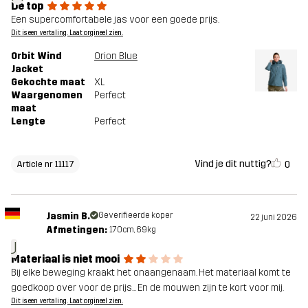
De top
Een supercomfortabele jas voor een goede prijs.
Dit is een vertaling. Laat orgineel zien.
Orbit Wind
Orion Blue
Jacket
Gekochte maat
XL
Waargenomen
Perfect
maat
Lengte
Perfect
Vind je dit nuttig?
0
Article nr 11117
Jasmin B.
Geverifieerde koper
22 juni 2026
Afmetingen:
170cm, 69kg
J
Materiaal is niet mooi
Bij elke beweging kraakt het onaangenaam. Het materiaal komt te
goedkoop over voor de prijs... En de mouwen zijn te kort voor mij.
Dit is een vertaling. Laat orgineel zien.