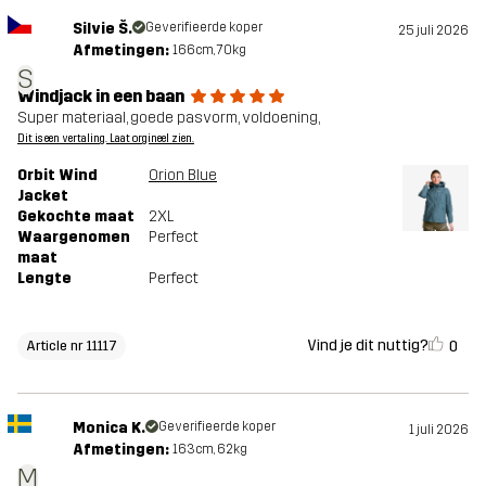
Silvie Š.
Geverifieerde koper
25 juli 2026
Afmetingen:
166cm, 70kg
S
Windjack in een baan
Super materiaal, goede pasvorm, voldoening,
Dit is een vertaling. Laat orgineel zien.
Orbit Wind
Orion Blue
Jacket
Gekochte maat
2XL
Waargenomen
Perfect
maat
Lengte
Perfect
Vind je dit nuttig?
0
Article nr 11117
Monica K.
Geverifieerde koper
1 juli 2026
Afmetingen:
163cm, 62kg
M