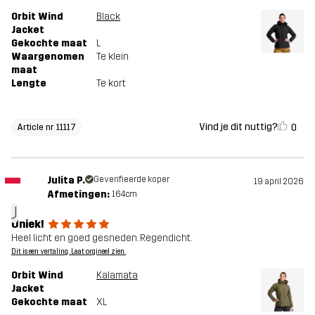
Orbit Wind
Black
Jacket
Gekochte maat
L
Waargenomen
Te klein
maat
Lengte
Te kort
Vind je dit nuttig?
0
Article nr 11117
Julita P.
Geverifieerde koper
19 april 2026
Afmetingen:
164cm
J
Uniek!
Heel licht en goed gesneden. Regendicht.
Dit is een vertaling. Laat orgineel zien.
Orbit Wind
Kalamata
Jacket
Gekochte maat
XL