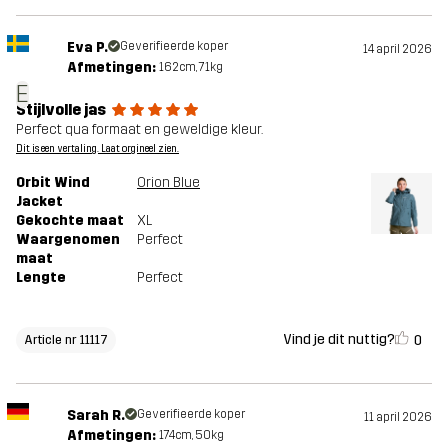
Eva P.
Geverifieerde koper
14 april 2026
Afmetingen:
162cm, 71kg
E
Stijlvolle jas
Perfect qua formaat en geweldige kleur.
Dit is een vertaling. Laat orgineel zien.
Orbit Wind
Orion Blue
Jacket
Gekochte maat
XL
Waargenomen
Perfect
maat
Lengte
Perfect
Vind je dit nuttig?
0
Article nr 11117
Sarah R.
Geverifieerde koper
11 april 2026
Afmetingen:
174cm, 50kg