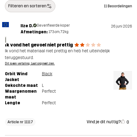
Filteren en sorteren
11 Beoordelingen
Ilze D.
Geverifieerde koper
26 juni 2026
Afmetingen:
173cm, 72kg
I
Ik vond het gevoel niet prettig
Ik vond het materiaal niet prettig en heb het uiteindelijk
teruggestuurd.
Dit is een vertaling. Laat orgineel zien.
Orbit Wind
Black
Jacket
Gekochte maat
L
Waargenomen
Perfect
maat
Lengte
Perfect
Vind je dit nuttig?
0
Article nr 11117