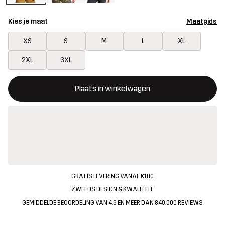
Kies je maat
Maatgids
XS
S
M
L
XL
2XL
3XL
Deze knop opent een modal met de bevestiging van een nieuw i
{{size}} niet beschikbaar
Plaats in winkelwagen
GRATIS LEVERING VANAF €100
ZWEEDS DESIGN & KWALITEIT
GEMIDDELDE BEOORDELING VAN 4.6 EN MEER DAN 840.000 REVIEWS