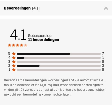
Beoordelingen
(4.1)
Ontworpen
WANDELEN
voor
4.1
Artikelnummer
11117_2001
Gebaseerd op
11 beoordelingen
5
7
4
1
3
0
2
3
1
0
Geverifieerde beoordelingen worden ingediend via automatische e-
mails na aankoop of via Mijn Pagina's, waar eerdere bestellingen te
vinden zijn. Dit zorgt ervoor dat alleen klanten die het product hebben
gekocht een beoordeling kunnen achterlaten.