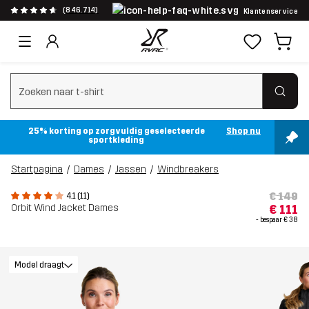
(846.714)
Klantenservice
Zoeken wissen
25% korting op zorgvuldig geselecteerde
Shop nu
sportkleding
Startpagina
Dames
Jassen
Windbreakers
€ 149
4.1 (11)
Orbit Wind Jacket Dames
€ 111
- bespaar
€ 38
Model draagt