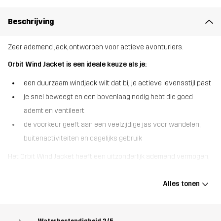
Beschrijving
Zeer ademend jack, ontworpen voor actieve avonturiers.
Orbit Wind Jacket is een ideale keuze als je:
een duurzaam windjack wilt dat bij je actieve levensstijl past
je snel beweegt en een bovenlaag nodig hebt die goed
ademt en ventileert
de voorkeur geeft aan een veelzijdige jas voor wandelen,
buitenactiviteiten en dagelijks gebruik
Het Orbit Wind Jacket heeft een uitzonderlijk ademend vermogen,
waardoor het zeer geschikt is voor energierijke avonturen op en
naast het pad. Dit lichtgewicht maar sterke jack is voorzien van
Alles tonen
okselventilatie om de luchtstroom te stimuleren en te voorkomen
dat je oververhit raakt terwijl je aan het sporten bent. De gewaxte,
met DWR behandelde buitenstof is waterafstotend om te
Waterbestendigheid
2/5