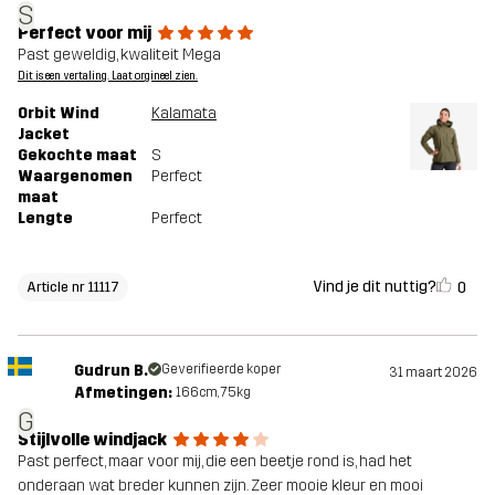
S
Perfect voor mij
Past geweldig, kwaliteit Mega
Dit is een vertaling. Laat orgineel zien.
Orbit Wind
Kalamata
Jacket
Gekochte maat
S
Waargenomen
Perfect
maat
Lengte
Perfect
Vind je dit nuttig?
0
Article nr 11117
Gudrun B.
Geverifieerde koper
31 maart 2026
Afmetingen:
166cm, 75kg
G
Stijlvolle windjack
Past perfect, maar voor mij, die een beetje rond is, had het
onderaan wat breder kunnen zijn. Zeer mooie kleur en mooi