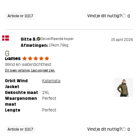
Vind je dit nuttig?
0
Article nr 11117
Gitte B.
Geverifieerde koper
15 april 2026
Afmetingen:
174cm, 79kg
G
Dames
Wind en waterdichtheid
Dit is een vertaling. Laat orgineel zien.
Orbit Wind
Kalamata
Jacket
Gekochte maat
2XL
Waargenomen
Perfect
maat
Lengte
Perfect
Vind je dit nuttig?
0
Article nr 11117