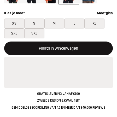
Kies je maat
Maatgids
XS
S
M
L
XL
2XL
3XL
Deze knop opent een modal met de bevestiging van een nieuw i
{{size}} niet beschikbaar
Plaats in winkelwagen
GRATIS LEVERING VANAF €100
ZWEEDS DESIGN & KWALITEIT
GEMIDDELDE BEOORDELING VAN 4.6 EN MEER DAN 840.000 REVIEWS