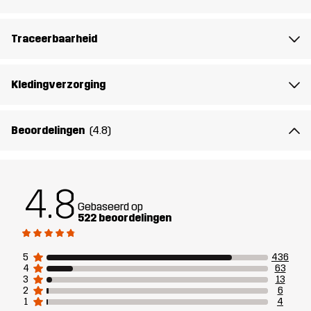
Materiál 1
86% Polyamide (Gerecycled), 14%
Elastaan
Traceerbaarheid
Vulling 1
90% Dons, 10% Veren
Kledingverzorging
Voering 1
100% Polyester
Beoordelingen
(4.8)
Gewicht
463g in maat Medium
Duurzaamheid
Details over gerecyclede materialen
4.8
lees hier
Gebaseerd op
522 beoordelingen
Ontworpen
ALLROUND
WANDELEN
voor
5
436
4
63
3
13
2
6
Artikelnummer
10747_2593
1
4