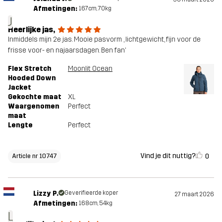
Afmetingen:
167cm, 70kg
J
Heerlijke jas,
Inmiddels mijn 2e jas. Mooie pasvorm , lichtgewicht, fijn voor de
frisse voor- en najaarsdagen. Ben fan’
Flex Stretch
Moonlit Ocean
Hooded Down
Jacket
Gekochte maat
XL
Waargenomen
Perfect
maat
Lengte
Perfect
Vind je dit nuttig?
0
Article nr 10747
Lizzy P.
Geverifieerde koper
27 maart 2026
Afmetingen:
168cm, 54kg
L