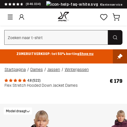
(846.034)
Klantenservice
Zoeken wissen
ZOMERUITVERKOOP: tot 50% korting
Shop nu
Startpagina
Dames
Jassen
Winterjassen
€ 179
4.8 (522)
Flex Stretch Hooded Down Jacket Dames
Model draagt