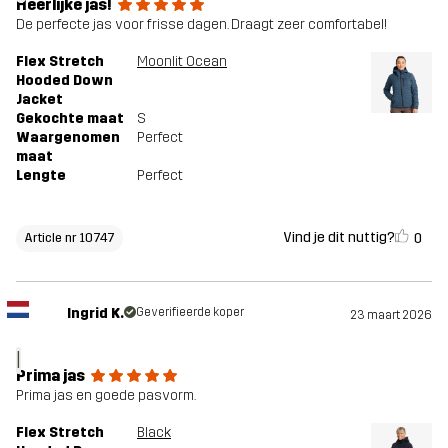
Heerlijke jas!
De perfecte jas voor frisse dagen. Draagt zeer comfortabel!
Flex Stretch
Moonlit Ocean
Hooded Down
Jacket
Gekochte maat
S
Waargenomen
Perfect
maat
Lengte
Perfect
Vind je dit nuttig?
0
Article nr 10747
Ingrid K.
Geverifieerde koper
23 maart 2026
I
Prima jas
Prima jas en goede pasvorm.
Flex Stretch
Black