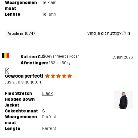
Waargenomen
Te klein
maat
Lengte
Te lang
Vind je dit nuttig?
0
Article nr 10747
Katrien C.
Geverifieerde koper
15 juni 2026
Afmetingen:
163cm, 60kg
K
Gewoon perfect!
Jas zit als gegoten.
Flex Stretch
Black
Hooded Down
Jacket
Gekochte maat
S
Waargenomen
Perfect
maat
Lengte
Perfect