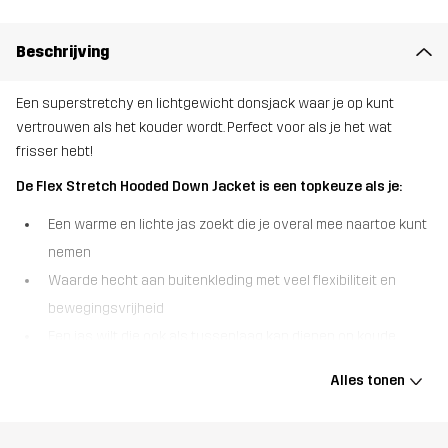
Beschrijving
Een superstretchy en lichtgewicht donsjack waar je op kunt
vertrouwen als het kouder wordt. Perfect voor als je het wat
frisser hebt!
De Flex Stretch Hooded Down Jacket is een topkeuze als je:
Een warme en lichte jas zoekt die je overal mee naartoe kunt
nemen
Waarde hecht aan buitenkleding met veel flexibiliteit en
bewegingsvrijheid
Een jas wilt die ook als tussenlaag kan dienen op koude
dagen.
Alles tonen
De Flex Stretch Hooded Down Jacket is een super rekbare,
lichtgewicht puffer die zo comfortabel is dat je vergeet dat je hem