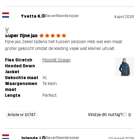
Yvette K.
Geverifieerde koper
4 april 2026
Y
Super fijne jas
Fijne jas. Zeker tijdens het tussen seizoen. Heb wel een maat
groter gekocht omdat de kleding vaak wat kleiner uitvalt
Flex Stretch
Moonlit Ocean
Hooded Down
Jacket
Gekochte maat
XL
Waargenomen
Te klein
maat
Lengte
Perfect
Vind je dit nuttig?
0
Article nr 10747
Jolanda J.
Geverifieerde koper
30 maart 2026