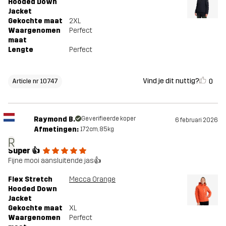
Hooded Down
Jacket
Gekochte maat
2XL
Waargenomen
Perfect
maat
Lengte
Perfect
Vind je dit nuttig?
0
Article nr 10747
Raymond B.
Geverifieerde koper
6 februari 2026
Afmetingen:
172cm, 85kg
R
Super 👍
Fijne mooi aansluitende jas👍
Flex Stretch
Mecca Orange
Hooded Down
Jacket
Gekochte maat
XL
Waargenomen
Perfect