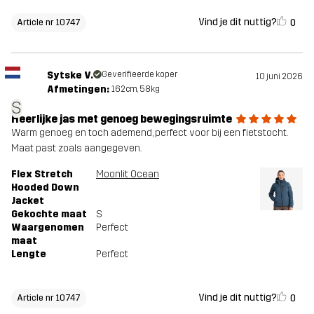
Vind je dit nuttig?
0
Article nr 10747
Sytske V.
Geverifieerde koper
10 juni 2026
Afmetingen:
162cm, 58kg
S
Heerlijke jas met genoeg bewegingsruimte
Warm genoeg en toch ademend, perfect voor bij een fietstocht.
Maat past zoals aangegeven.
Flex Stretch
Moonlit Ocean
Hooded Down
Jacket
Gekochte maat
S
Waargenomen
Perfect
maat
Lengte
Perfect
Vind je dit nuttig?
0
Article nr 10747