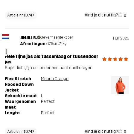
Vind je dit nuttig?
0
Article nr 10747
JINJILI B.
Geverifieerde koper
1 juli 2025
Afmetingen:
175cm, 74kg
J
Hele fijne jas als tussenlaag of tussendoor
jas
Super licht, fijn om onder een hard shell dragen
Flex Stretch
Mecca Orange
Hooded Down
Jacket
Gekochte maat
L
Waargenomen
Perfect
maat
Lengte
Perfect
Vind je dit nuttig?
0
Article nr 10747