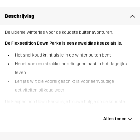
Beschrijving
De ultieme winterjas voor de koudste buitenavonturen.
De Flexpedition Down Parka is een geweldige keuze als je:
Het snel koud krijgt als je in de winter buiten bent
Houdt van een strakke look die goed past in het dagelijks
leven
Een jas wilt die vooral geschikt is voor eenvoudige
activiteiten bij koud weer
De Flexpedition Down Parka is je trouwe hulpje op de koudste
dagen van het jaar en omarmt je als een warme knuffel als de
temperatuur daalt. Deze superwarme en lange winterjas is gevuld
Alles tonen
met zacht, hoogwaardig gecertificeerd dons. De belangrijkste
buitenstof is gemaakt van gerecycled 4-way stretchmateriaal dat
je flexibiliteit geeft als je onderweg bent. Deze parka heeft een