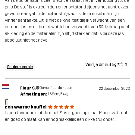
van de buitenstof is zeer slecht en staat niet in verhouding tot de
prijs. De stof is extreem dun en er ontstond tijdens het aantrekken
gewoon een gat in de buitenstof, waar ik deze enkel met mijn
vinger aanraakte. Dit is niet de kwaliteit die ik verwacht van een
outdoor jas en dit is niet wat ik had verwacht van RR. Ik draag veel
RR kleding en de materialen zijn altijd sterk en dat is bij deze jas
absoluut niet het geval.
Vind je dit nuttig?
0
Eerdere versie
Fleur S.
Geverifieerde koper
22 december 2023
Afmetingen:
168cm, 54kg
F
Een warme knuffel
Ik ben tevreden met de maat S. Valt goed op maat. Model valt recht
en goed op maat. Kan er nog makkelijk een dikke trui onder.