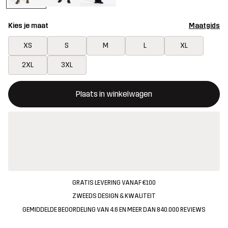
Kies je maat
Maatgids
XS
S
M
L
XL
2XL
3XL
Deze knop opent een modal met de bevestiging van een nieuw i
{{size}} niet beschikbaar
Plaats in winkelwagen
GRATIS LEVERING VANAF €100
ZWEEDS DESIGN & KWALITEIT
GEMIDDELDE BEOORDELING VAN 4.6 EN MEER DAN 840.000 REVIEWS