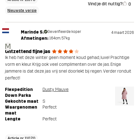
Vind je dit nuttig?
0
Nieuwste versie
Marinde S.
Geverifieerde koper
4 maart 2026
Afmetingen:
164cm, 57kg
M
Ontzettend fijne jas
Ik heb het deze winter geen moment koud gehad, luxe! Prachtige
vorm en kleur. Krijg ook veel complimenten over de jas. Enige
jammere is dat deze jas vrij snel doorlekt bij regen. Verder ronduit
perfect!
Flexpedition
Dusty Mauve
Down Parka
Gekochte maat
S
Waargenomen
Perfect
maat
Lengte
Perfect
Article nr 11070