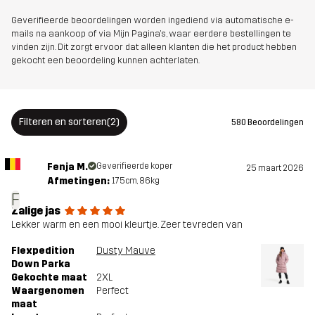
Versies
Nieuwste versie
Geverifieerde beoordelingen worden ingediend via automatische e-
Bekijk de versiegeschiedenis
hier
mails na aankoop of via Mijn Pagina's, waar eerdere bestellingen te
vinden zijn. Dit zorgt ervoor dat alleen klanten die het product hebben
gekocht een beoordeling kunnen achterlaten.
Filteren en sorteren
(2)
580 Beoordelingen
Fenja M.
Geverifieerde koper
25 maart 2026
Afmetingen:
175cm, 86kg
F
Zalige jas
Lekker warm en een mooi kleurtje. Zeer tevreden van
Flexpedition
Dusty Mauve
Down Parka
Gekochte maat
2XL
Waargenomen
Perfect
maat