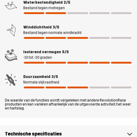
Waterbestendigheid
2/5
relaxte pasvorm zodat je er laagjes onder kunt dragen, en een
Bestand tegen motregen
comfortabele kraag die je nek beschermt tegen kille windvlagen.
De verstelbare capuchon en onderkant maken het mogelijk om de
Winddichtheid
3/5
pasvorm te personaliseren. Hij bevat vier zakken, waaronder twee
Bestand tegen normale windkracht
geïsoleerde handzakken waarmee je genoeg
opbergmogelijkheden voor je essentials hebt. Alles bij elkaar is de
Flexpedition Down Parka een fantastische allround-winterjas die
Isolerend vermogen
5/5
je bij elke temperatuur warm houdt.
-10 tot -20 graden
Het model
is 174 cm en draagt S
Duurzaamheid
3/5
Normale slijtvastheid
Pasvorm
REGULAR
De waarde van de functies wordt vergeleken met andere RevolutionRace
Materiál 1
86% Polyamide (Gerecycled), 14%
producten en kan variëren afhankelijk van de uitgevoerde activiteit, het weer
en hartslag.
Elastaan
Materiál 2
86% Polyester, 14% Elastaan
Technische specificaties