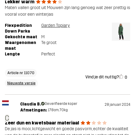
Lekker warm
Maten vallen groot uit Mouwen zijn lang genoeg wat zeer prettig is
vooral voor een winterjas
Flexpedition
Garden Topiary
Down Parka
Gekochte maat
M
Waargenomen
Te groot
maat
Lengte
Perfect
Article nr 11070
Vind je dit nuttig?
0
Nieuwste versie
Claudia B.
Geverifieerde koper
28 januari 2024
Afmetingen:
178cm, 70kg
C
Zeer dun en kwetsbaar materiaal
De jas is mooi, lichtgewicht en goede pasvorm, echter de kwaliteit