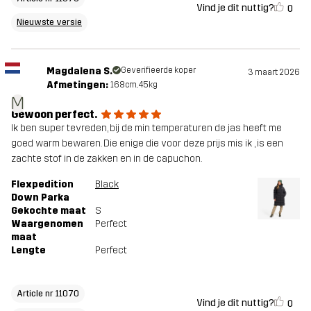
Vind je dit nuttig?
0
Nieuwste versie
Magdalena S.
Geverifieerde koper
3 maart 2026
Afmetingen:
168cm, 45kg
M
Gewoon perfect.
Ik ben super tevreden, bij de min temperaturen de jas heeft me
goed warm bewaren. Die enige die voor deze prijs mis ik , is een
zachte stof in de zakken en in de capuchon.
Flexpedition
Black
Down Parka
Gekochte maat
S
Waargenomen
Perfect
maat
Lengte
Perfect
Article nr 11070
Vind je dit nuttig?
0