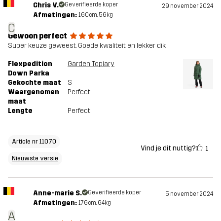
Chris V.
Geverifieerde koper
29 november 2024
Afmetingen:
160cm, 56kg
C
Gewoon perfect
Super keuze geweest. Goede kwaliteit en lekker dik
Flexpedition
Garden Topiary
Down Parka
Gekochte maat
S
Waargenomen
Perfect
maat
Lengte
Perfect
Article nr 11070
Vind je dit nuttig?
1
Nieuwste versie
Anne-marie S.
Geverifieerde koper
5 november 2024
Afmetingen:
176cm, 64kg
A