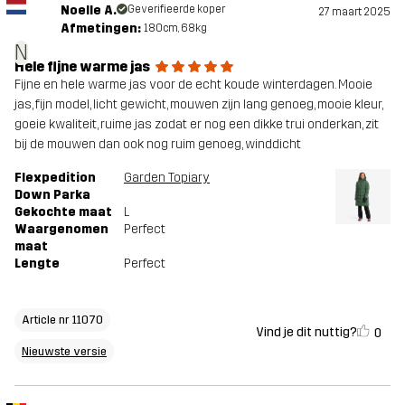
Noelle A.
Geverifieerde koper
27 maart 2025
Afmetingen:
180cm, 68kg
N
Hele fijne warme jas
Fijne en hele warme jas voor de echt koude winterdagen. Mooie
jas, fijn model, licht gewicht, mouwen zijn lang genoeg, mooie kleur,
goeie kwaliteit, ruime jas zodat er nog een dikke trui onderkan, zit
bij de mouwen dan ook nog ruim genoeg, winddicht
Flexpedition
Garden Topiary
Down Parka
Gekochte maat
L
Waargenomen
Perfect
maat
Lengte
Perfect
Article nr 11070
Vind je dit nuttig?
0
Nieuwste versie