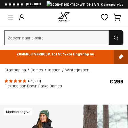
(845.883)
Klantenservice
Zoeken wissen
ZOMERUITVERKOOP: tot 50% korting
Shop nu
Startpagina
Dames
Jassen
Winterjassen
€ 299
4.7 (580)
Flexpedition Down Parka Dames
Model draagt