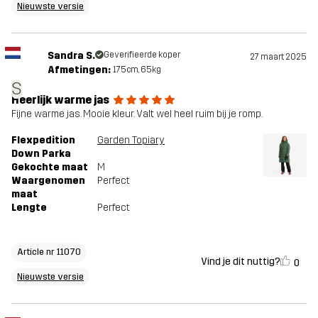
Nieuwste versie
Sandra S.
Geverifieerde koper
27 maart 2025
Afmetingen:
175cm, 65kg
S
Heerlijk warme jas
Fijne warme jas. Mooie kleur. Valt wel heel ruim bij je romp.
Flexpedition
Garden Topiary
Down Parka
Gekochte maat
M
Waargenomen
Perfect
maat
Lengte
Perfect
Article nr 11070
Vind je dit nuttig?
0
Nieuwste versie