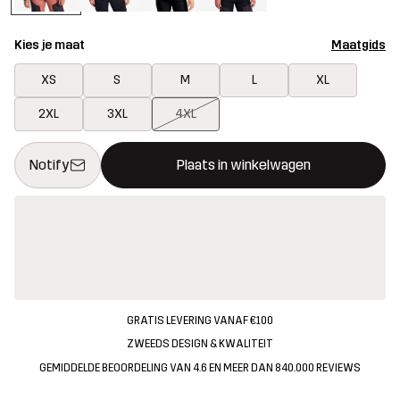
Kies je maat
Maatgids
XS
S
M
L
XL
2XL
3XL
4XL
Deze knop opent een modal met de bevestiging van een nieuw i
{{size}} niet beschikbaar
Notify
Plaats in winkelwagen
GRATIS LEVERING VANAF €100
ZWEEDS DESIGN & KWALITEIT
GEMIDDELDE BEOORDELING VAN 4.6 EN MEER DAN 840.000 REVIEWS