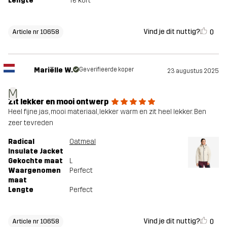
Lengte
Te kort
Vind je dit nuttig?
0
Article nr 10658
Mariëlle W.
Geverifieerde koper
23 augustus 2025
M
Zit lekker en mooi ontwerp
Heel fijne jas, mooi materiaal, lekker warm en zit heel lekker. Ben
zeer tevreden
Radical
Oatmeal
Insulate Jacket
Gekochte maat
L
Waargenomen
Perfect
maat
Lengte
Perfect
Vind je dit nuttig?
0
Article nr 10658