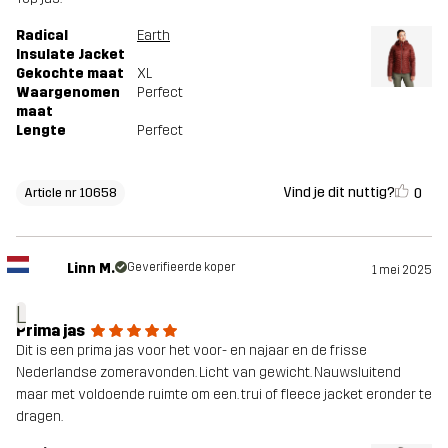
Radical
Earth
Insulate Jacket
Gekochte maat
XL
Waargenomen
Perfect
maat
Lengte
Perfect
Vind je dit nuttig?
0
Article nr 10658
Linn M.
Geverifieerde koper
1 mei 2025
L
Prima jas
Dit is een prima jas voor het voor- en najaar en de frisse
Nederlandse zomeravonden. Licht van gewicht. Nauwsluitend
maar met voldoende ruimte om een. trui of fleece jacket eronder te
dragen.