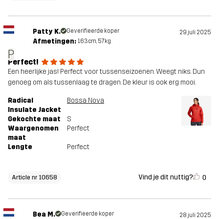
Patty K.
Geverifieerde koper
29 juli 2025
Afmetingen:
163cm, 57kg
P
Perfect!
Een heerlijke jas! Perfect voor tussenseizoenen. Weegt niks. Dun
genoeg om als tussenlaag te dragen. De kleur is ook erg mooi.
Radical
Bossa Nova
Insulate Jacket
Gekochte maat
S
Waargenomen
Perfect
maat
Lengte
Perfect
Vind je dit nuttig?
0
Article nr 10658
Bea M.
Geverifieerde koper
28 juli 2025