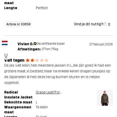
maat
Lengte
Perfect
Vind je dit nuttig?
0
Article nr 10658
Vivian D.
Geverifieerde koper
27 februari 2026
Afmetingen:
177cm, 75kg
V
Valt tegen
De jas valt klein, heb meerdere jassen in L, die zijn goed. Ik had een
grotere maat, xl, besteld, maar na enkele keren dragen pluisjes op
de zijpanelen. Ik heb deze terug kunnen sturen en is netjes
opgelost.
Radical
Grape Leaf/Forest Night
Insulate Jacket
Gekochte maat
L
Waargenomen
Te klein
maat