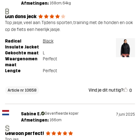
Afmetingen:
168cm, 64kg
B
Dun dons jeck
Top jasje, veel aan. Tijdens sporten, training met de honden en ook
op de fiets een heerlijk jasje.
Radical
Black
Insulate Jacket
Gekochte maat
L
Waargenomen
Perfect
maat
Lengte
Perfect
Vind je dit nuttig?
0
Article nr 10658
Sabine E.
Geverifieerde koper
7 juni 2025
Afmetingen:
166cm
S
Gewoon perfect!
Top jas.