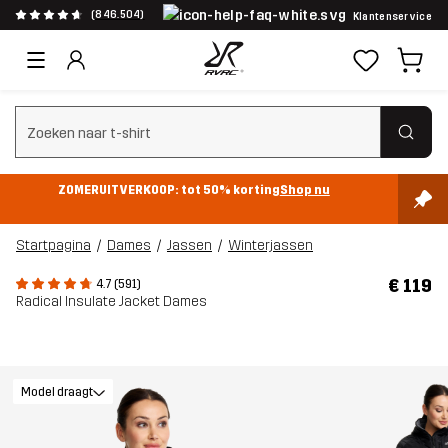
(846.504)
Klantenservice
Zoeken wissen
ZOMERUITVERKOOP: tot 50% korting
Shop nu
Startpagina
Dames
Jassen
Winterjassen
€ 119
4.7 (591)
Radical Insulate Jacket Dames
Model draagt