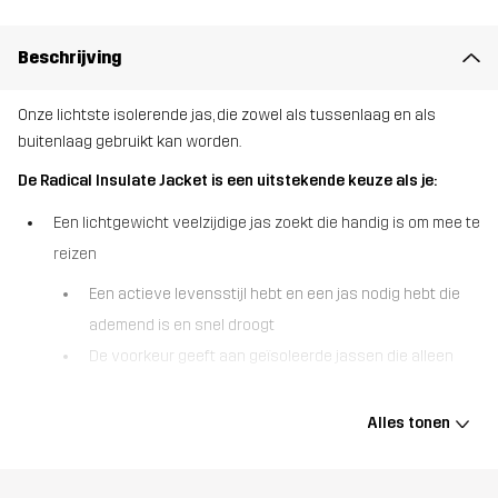
Beschrijving
Onze lichtste isolerende jas, die zowel als tussenlaag en als
buitenlaag gebruikt kan worden.
De Radical Insulate Jacket is een uitstekende keuze als je:
Een lichtgewicht veelzijdige jas zoekt die handig is om mee te
reizen
Een actieve levensstijl hebt en een jas nodig hebt die
ademend is en snel droogt
De voorkeur geeft aan geïsoleerde jassen die alleen
synthetische materialen bevatten.
Alles tonen
De Radical Insulate Jacket is een ademende, lichtgewicht puffer
die comfortabele warmte biedt zonder al te dik te zijn. Deze jas is
voornamelijk gemaakt van gerecyclede materialen en heeft