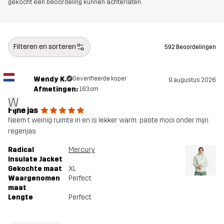
gekocht een beoordeling kunnen achterlaten.
Filteren en sorteren
592 Beoordelingen
Wendy K.
Geverifieerde koper
9 augustus 2026
Afmetingen:
163cm
W
Fijne jas
Neem t weinig ruimte in en is lekker warm: paste mooi onder mijn
regenjas
Radical
Mercury
Insulate Jacket
Gekochte maat
XL
Waargenomen
Perfect
maat
Lengte
Perfect