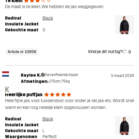
Te klein
De maat is te klein. We hebben de jas weggegeven.
Radical
Black
Insulate Jacket
Gekochte maat
S
Vind je dit nuttig?
0
Article nr 10658
Kaylee K.
Geverifieerde koper
3 maart 2026
Afmetingen:
175cm, 75kg
K
Heerlijke puffjas
Hele fijne jas, voor tussendoor, voor onder je ski jas etc. Wordt snel
warm en kan nog redelijk klein opgevouwen worden.
Radical
Black
Insulate Jacket
Gekochte maat
L
Waargenomen
Perfect