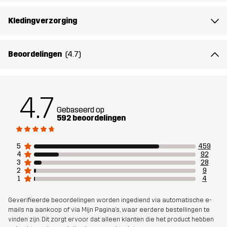
Materiál 2
95% Polyester, 5% Elastaan
Kledingverzorging
Vulling 1
75% Polyester (Gerecycled), 25%
Polyester
Beoordelingen
(4.7)
Voering 1
100% Polyester
4.7
Gewicht
539g in maat Medium
Gebaseerd op
592 beoordelingen
Duurzaamheid
Details over gerecyclede materialen
lees hier
5
459
4
92
3
28
Ontworpen
ALLROUND
WANDELEN
2
9
1
4
voor
Geverifieerde beoordelingen worden ingediend via automatische e-
Artikelnummer
10658_2001
mails na aankoop of via Mijn Pagina's, waar eerdere bestellingen te
vinden zijn. Dit zorgt ervoor dat alleen klanten die het product hebben