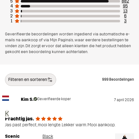
5
882
4
95
3
13
2
6
1
3
Geverifieerde beoordelingen worden ingediend via automatische e-
mails na aankoop of via Mijn Pagina's, waar eerdere bestellingen te
vinden zijn. Dit zorgt ervoor dat alleen klanten die het product hebben
gekocht een beoordeling kunnen achterlaten.
Filteren en sorteren
999 Beoordelingen
Kim S.
Geverifieerde koper
7 april 2026
K
Prachtig jas.
Jas past perfect, mooi lengte. Lekker warm. Mooi aankoop.
Scenic
Black