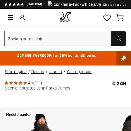
(846.034)
Klantenservice
Zoeken wissen
ZOMERUITVERKOOP: tot 50% korting
Shop nu
Startpagina
Dames
Jassen
Winterjassen
€ 249
4.8 (999)
Scenic Insulated Long Parka Dames
Model draagt