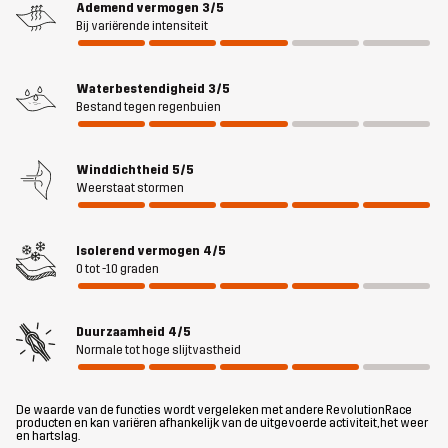
Ademend vermogen
3/5
voelen of je te beperken in je bewegingen. Sneeuw en natte
Bij variërende intensiteit
sneeuw zijn geen partij voor het waterdichte en winddichte
Hypershell® Pro membraan, terwijl de knusse, verstelbare
Waterbestendigheid
3/5
capuchon en zachte, elastische manchetten extra bescherming
Bestand tegen regenbuien
bieden. Deze parka heeft verschillende praktische zakken, een
tweewegrits aan de voorkant en twee splitten met rits aan de
zijkant, zodat je nooit langzamer hoeft te lopen. Als je een warme
Winddichtheid
5/5
winterjas wilt die je gemakkelijk kunt aantrekken voor casual
Weerstaat stormen
wandelingen en andere activiteiten met een lage intensiteit, dan
vind je de Scenic Insulated Long Parka vast geweldig.
Isolerend vermogen
4/5
0 tot -10 graden
Het model
is 174 cm en draagt S
Pasvorm
Duurzaamheid
4/5
REGULAR
Normale tot hoge slijtvastheid
Materiál 1
100% Polyester (Gerecycled)
De waarde van de functies wordt vergeleken met andere RevolutionRace
producten en kan variëren afhankelijk van de uitgevoerde activiteit, het weer
en hartslag.
Materiál 2
86% Polyester, 14% Elastaan