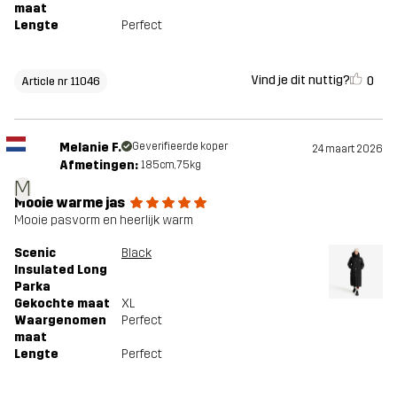
maat
Lengte
Perfect
Vind je dit nuttig?
0
Article nr 11046
Melanie F.
Geverifieerde koper
24 maart 2026
Afmetingen:
185cm, 75kg
M
Mooie warme jas
Mooie pasvorm en heerlijk warm
Scenic
Black
Insulated Long
Parka
Gekochte maat
XL
Waargenomen
Perfect
maat
Lengte
Perfect