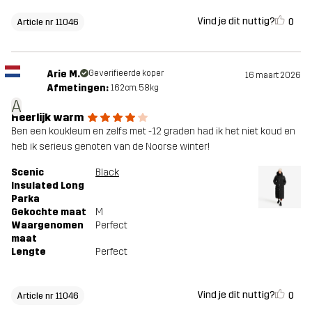
Vind je dit nuttig?
0
Article nr 11046
Arie M.
Geverifieerde koper
16 maart 2026
Afmetingen:
162cm, 58kg
A
Heerlijk warm
Ben een koukleum en zelfs met -12 graden had ik het niet koud en
heb ik serieus genoten van de Noorse winter!
Scenic
Black
Insulated Long
Parka
Gekochte maat
M
Waargenomen
Perfect
maat
Lengte
Perfect
Vind je dit nuttig?
0
Article nr 11046