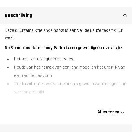
Beschrijving
Deze duurzame, knielange parka is een veilige keuze tegen guur
weer.
De Scenic Insulated Long Parka is een geweldige keuze als je:
Het snel koud krijgt als het vriest
Houdt van het gemak van een lang model en het uiterlijk van
een rechte pasvorm
Je iets wilt dat zowel voor werk als gewone wandelingen kan
worden gebruikt
De Scenic Insulated Long Parka biedt uitstekende bescherming
tegen guur weer en zorgt voor behaaglijk comfort van hoofd tot
Alles tonen
knieën, zelfs op de koudste dagen. Deze lange parka is gemaakt
van duurzaam ripstop materiaal en gevuld met synthetische,
sneldrogende Hyperloft™ isolatie. Hij is warm zonder zwaar aan te