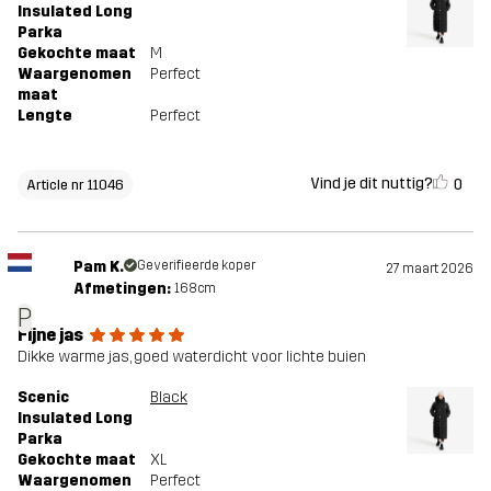
Insulated Long
Parka
Gekochte maat
M
Waargenomen
Perfect
maat
Lengte
Perfect
Vind je dit nuttig?
0
Article nr 11046
Pam K.
Geverifieerde koper
27 maart 2026
Afmetingen:
168cm
P
Fijne jas
Dikke warme jas, goed waterdicht voor lichte buien
Scenic
Black
Insulated Long
Parka
Gekochte maat
XL
Waargenomen
Perfect