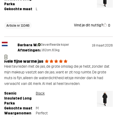
Parka
Gekochte maat
L
Vind je dit nuttig?
0
Article nr 11046
Barbara W.
Geverifieerde koper
18 maart 2026
Afmetingen:
162cm, 63kg
B
Hele fijne warme jas
Heel tevreden met de jas, de grote omslag die je hebt, zonder dat
mijn makeup vastzit aan de jas, want er zit nog ruimte. De grote
muts is fijn, alleen de waterdichtheid ietsje minder dan ik had
verwacht van dit merk. Al met al heel tevreden.
Scenic
Black
Insulated Long
Parka
Gekochte maat
M
Waargenomen
Perfect