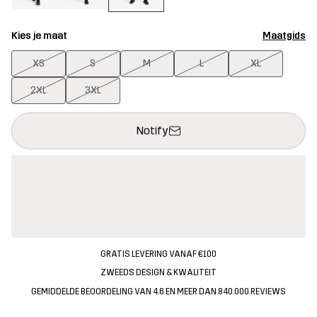
Kies je maat
Maatgids
XS
S
M
L
XL
2XL
3XL
Deze knop opent een modal met de bevestiging van een nieuw i
{{size}} niet beschikbaar
Notify
GRATIS LEVERING VANAF €100
ZWEEDS DESIGN & KWALITEIT
GEMIDDELDE BEOORDELING VAN 4.6 EN MEER DAN 840.000 REVIEWS