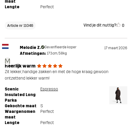
maat
Lengte
Perfect
Vind je dit nuttig?
0
Article nr 11046
Melodie Z.
Geverifieerde koper
17 maart 2026
Afmetingen:
173cm, 58kg
M
Heerlijk warm
Zit lekker, handige zakken en met de hoge kraag gewoon
ontzettend lekker warm!
Scenic
Espresso
Insulated Long
Parka
Gekochte maat
S
Waargenomen
Perfect
maat
Lengte
Perfect