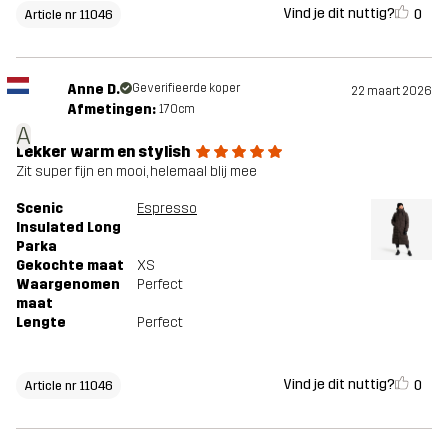
Vind je dit nuttig?
0
Article nr 11046
Anne D.
Geverifieerde koper
22 maart 2026
Afmetingen:
170cm
A
Lekker warm en stylish
Zit super fijn en mooi, helemaal blij mee
Scenic
Espresso
Insulated Long
Parka
Gekochte maat
XS
Waargenomen
Perfect
maat
Lengte
Perfect
Vind je dit nuttig?
0
Article nr 11046