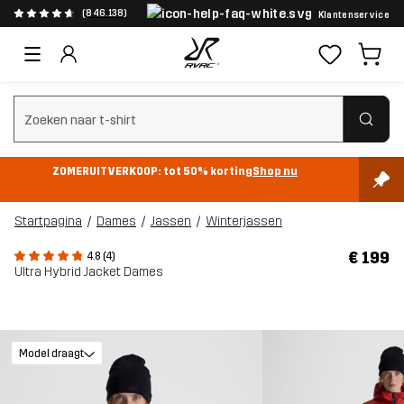
(846.138)
Klantenservice
Zoeken wissen
ZOMERUITVERKOOP: tot 50% korting
Shop nu
Startpagina
Dames
Jassen
Winterjassen
€ 199
4.8 (4)
Ultra Hybrid Jacket Dames
Model draagt