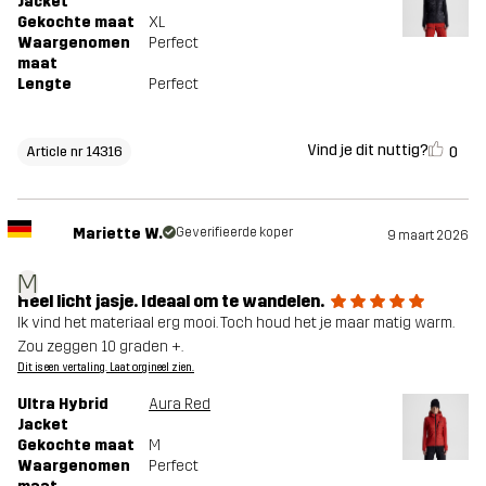
Jacket
Gekochte maat
XL
Waargenomen
Perfect
maat
Lengte
Perfect
Vind je dit nuttig?
0
Article nr 14316
Mariette W.
Geverifieerde koper
9 maart 2026
M
Heel licht jasje. Ideaal om te wandelen.
Ik vind het materiaal erg mooi. Toch houd het je maar matig warm.
Zou zeggen 10 graden +.
Dit is een vertaling. Laat orgineel zien.
Ultra Hybrid
Aura Red
Jacket
Gekochte maat
M
Waargenomen
Perfect