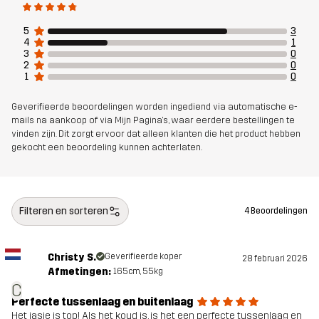
5
3
4
1
3
0
2
0
1
0
Geverifieerde beoordelingen worden ingediend via automatische e-
mails na aankoop of via Mijn Pagina's, waar eerdere bestellingen te
vinden zijn. Dit zorgt ervoor dat alleen klanten die het product hebben
gekocht een beoordeling kunnen achterlaten.
Filteren en sorteren
4 Beoordelingen
Christy S.
Geverifieerde koper
28 februari 2026
Afmetingen:
165cm, 55kg
C
Perfecte tussenlaag en buitenlaag
Het jasje is top! Als het koud is, is het een perfecte tussenlaag en