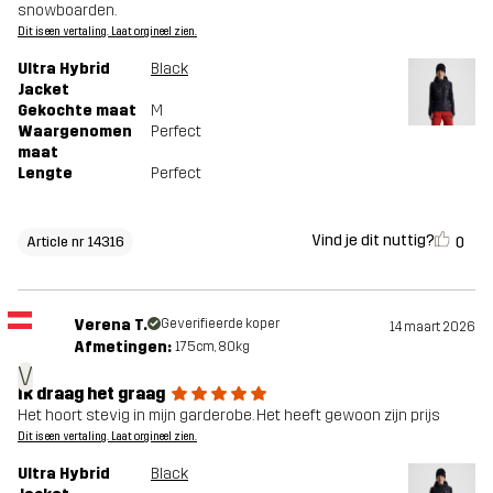
snowboarden.
Dit is een vertaling. Laat orgineel zien.
Ultra Hybrid
Black
Jacket
Gekochte maat
M
Waargenomen
Perfect
maat
Lengte
Perfect
Vind je dit nuttig?
0
Article nr 14316
Verena T.
Geverifieerde koper
14 maart 2026
Afmetingen:
175cm, 80kg
V
Ik draag het graag
Het hoort stevig in mijn garderobe. Het heeft gewoon zijn prijs
Dit is een vertaling. Laat orgineel zien.
Ultra Hybrid
Black