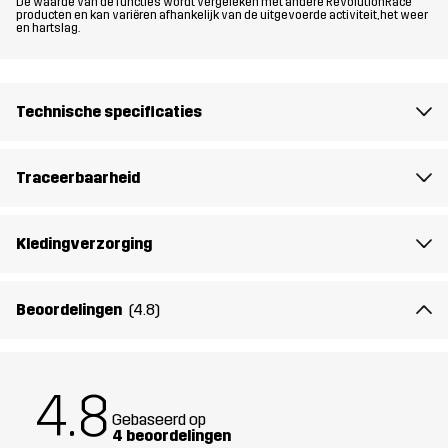
De waarde van de functies wordt vergeleken met andere RevolutionRace
producten en kan variëren afhankelijk van de uitgevoerde activiteit, het weer
en hartslag.
Pasvorm
REGULAR
Materiál 1
100% Polyamide (Gerecycled)
Technische specificaties
Materiál 2
91% Polyester (Gerecycled), 9% Elastaan
Traceerbaarheid
Vulling 1
60% Polyester (Gerecycled), 40%
Polyester
Kledingverzorging
Gewicht
302g in maat Medium
Beoordelingen
(4.8)
Ontworpen
KLIMMEN & ALPINISME
ALLROUND
voor
4.8
Artikelnummer
14316_2453
Gebaseerd op
4 beoordelingen