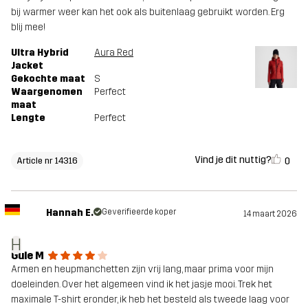
bij warmer weer kan het ook als buitenlaag gebruikt worden. Erg
blij mee!
Ultra Hybrid
Aura Red
Jacket
Gekochte maat
S
Waargenomen
Perfect
maat
Lengte
Perfect
Vind je dit nuttig?
0
Article nr 14316
Hannah E.
Geverifieerde koper
14 maart 2026
H
Gule M
Armen en heupmanchetten zijn vrij lang, maar prima voor mijn
doeleinden. Over het algemeen vind ik het jasje mooi. Trek het
maximale T-shirt eronder, ik heb het besteld als tweede laag voor