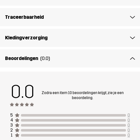
Ontworpen
KLIMMEN & ALPINISME
ALLROUND
voor
Traceerbaarheid
Artikelnummer
14334_2453
Kledingverzorging
Beoordelingen
(0.0)
0.0
Zodra een item 10 beoordelingen krijgt, zie je een
beoordeling.
5
0
4
0
3
0
2
0
1
0