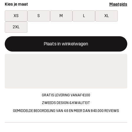
Kies je maat
Maatgids
XS
S
M
L
XL
2XL
Deze knop opent een modal met de bevestiging van een nieuw i
{{size}} niet beschikbaar
Plaats in winkelwagen
GRATIS LEVERING VANAF €100
ZWEEDS DESIGN & KWALITEIT
GEMIDDELDE BEOORDELING VAN 4.6 EN MEER DAN 840.000 REVIEWS