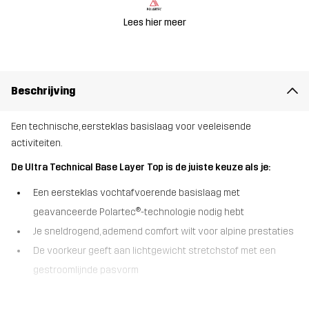
Lees hier meer
Beschrijving
Een technische, eersteklas basislaag voor veeleisende
activiteiten.
De Ultra Technical Base Layer Top is de juiste keuze als je:
Een eersteklas vochtafvoerende basislaag met
geavanceerde Polartec®-technologie nodig hebt
Je sneldrogend, ademend comfort wilt voor alpine prestaties
De voorkeur geeft aan lichtgewicht stretchstof met een
gestroomlijnde pasvorm
De Ultra Technical Base Layer Top is ontworpen voor laagjes