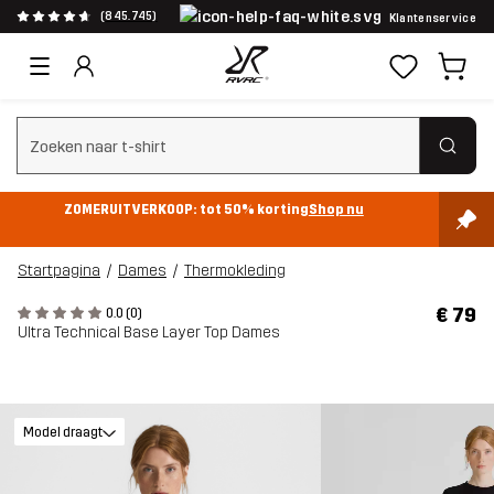
(845.745)
Klantenservice
Zoeken wissen
ZOMERUITVERKOOP: tot 50% korting
Shop nu
Startpagina
Dames
Thermokleding
€ 79
0.0 (0)
Ultra Technical Base Layer Top Dames
Model draagt