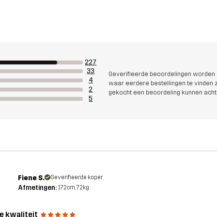
227
33
Geverifieerde beoordelingen worden i
4
waar eerdere bestellingen te vinden zi
2
gekocht een beoordeling kunnen acht
5
Fiene S.
Geverifieerde koper
Afmetingen:
172cm, 72kg
e kwaliteit