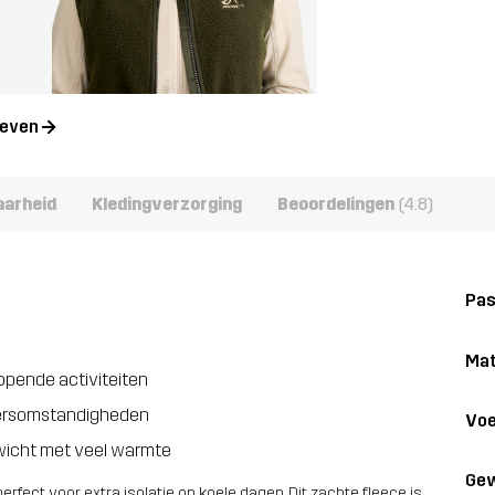
geven
aarheid
Kledingverzorging
Beoordelingen
(4.8)
Pa
Mat
lopende activiteiten
weersomstandigheden
Voe
wicht met veel warmte
Gew
rfect voor extra isolatie op koele dagen. Dit zachte fleece is