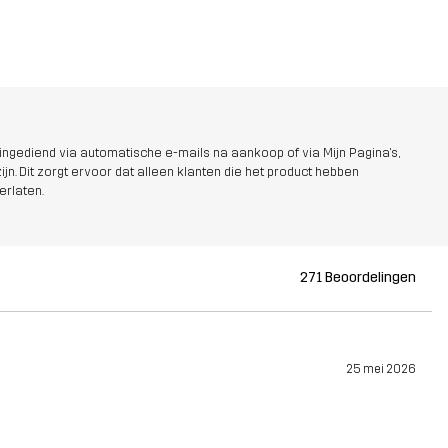
ngediend via automatische e-mails na aankoop of via Mijn Pagina's,
jn. Dit zorgt ervoor dat alleen klanten die het product hebben
erlaten.
271 Beoordelingen
25 mei 2026