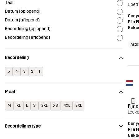
Taal
Goed 
Datum (oplopend)
Canyo
Datum (aflopend)
Pile 
Geko
Beoordeling (oplopend)
Beoordeling (aflopend)
Arti
Beoordeling
5
4
3
2
1
Maat
E
Fijn
M
XL
L
S
2XL
XS
4XL
3XL
Leuke
Canyo
Beoordelingstype
Pile 
Geko