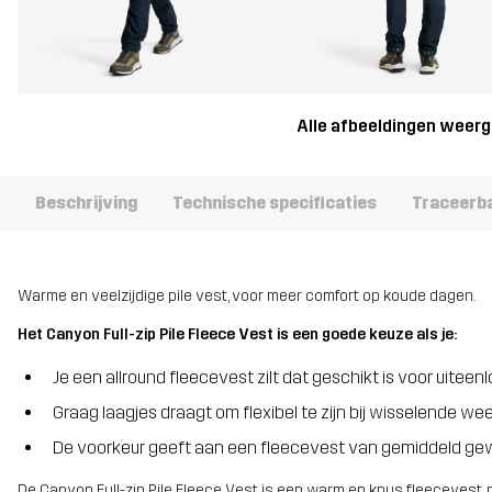
Alle afbeeldingen weer
Beschrijving
Technische specificaties
Traceerb
Warme en veelzijdige pile vest, voor meer comfort op koude dagen.
Het Canyon Full-zip Pile Fleece Vest is een goede keuze als je:
Je een allround fleecevest zilt dat geschikt is voor uiteen
Graag laagjes draagt om flexibel te zijn bij wisselende 
De voorkeur geeft aan een fleecevest van gemiddeld ge
De Canyon Full-zip Pile Fleece Vest is een warm en knus fleecevest, pe