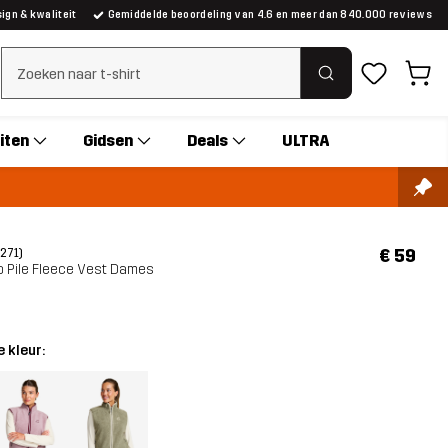
gn & kwaliteit
Gemiddelde beoordeling van 4.6 en meer dan 840.000 reviews
Zoeken wissen
iten
Gidsen
Deals
ULTRA
€ 59
(271)
p Pile Fleece Vest Dames
 kleur: