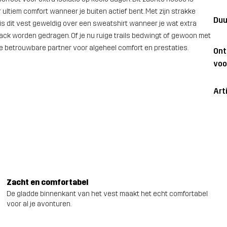
ltiem comfort wanneer je buiten actief bent. Met zijn strakke
Duu
 is dit vest geweldig over een sweatshirt wanneer je wat extra
ack worden gedragen. Of je nu ruige trails bedwingt of gewoon met
 je betrouwbare partner voor algeheel comfort en prestaties.
On
voo
Art
Zacht en comfortabel
De gladde binnenkant van het vest maakt het echt comfortabel
voor al je avonturen.