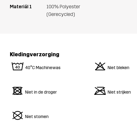
Materiál 1
100% Polyester
(Gerecycled)
Kledingverzorging
8
o
40°C Machinewas
Niet bleken
d
m
Niet in de droger
Niet strijken
U
Niet stomen