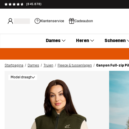
(845.878)
Klantenservice
Cadeaubon
Dames
Heren
Schoenen
Startpagina
Dames
Truien
Fleece & tussenlagen
Canyon Full-zip Pi
Model draagt