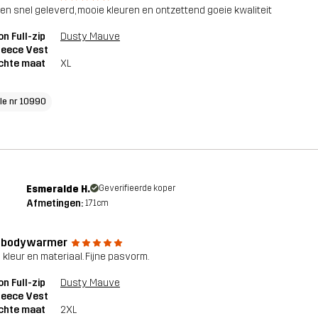
en snel geleverd, mooie kleuren en ontzettend goeie kwaliteit
n Full-zip
Dusty Mauve
Fleece Vest
chte maat
XL
cle nr 10990
Esmeralde H.
Geverifieerde koper
Afmetingen:
171cm
e bodywarmer
 kleur en materiaal. Fijne pasvorm.
n Full-zip
Dusty Mauve
Fleece Vest
chte maat
2XL