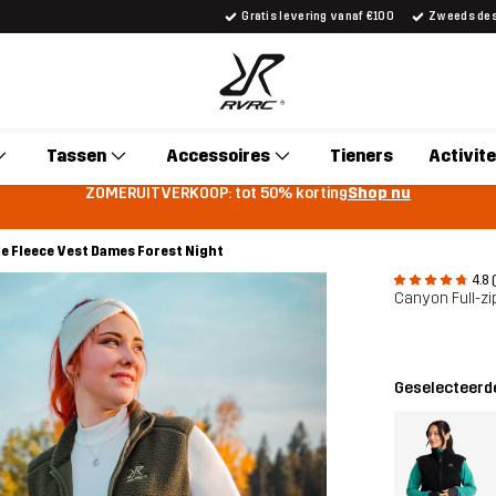
Gratis levering vanaf €100
Zweeds desi
Tassen
Accessoires
Tieners
Activite
ZOMERUITVERKOOP: tot 50% korting
Shop nu
le Fleece Vest Dames Forest Night
4.8 
Canyon Full-zi
Geselecteerde