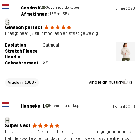
Sandra K.
Geverifieerde koper
6 mei 2026
Afmetingen:
158cm, 55kg
S
Gewoon perfect
Draagt heerlijk, sluit mooi aan en staat geweldig
Evolution
Oatmeal
Stretch Fleece
Hoodie
Gekochte maat
XS
Vind je dit nuttig?
0
Article nr 10967
Hanneke H.
Geverifieerde koper
13 april 2026
H
Super vest
Dit vest had ik in 2 kleuren besteld,en toch de beige gehouden. Ik
heb de zwarte al, en omdat dit zo,n heerlijk vest is,wilde ik er nog