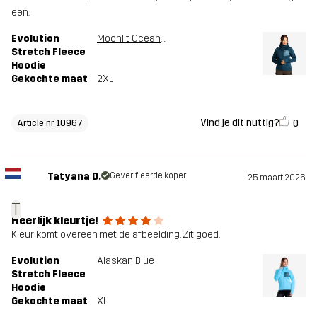
een.
Evolution
Moonlit Ocean/Stellar
Stretch Fleece
Hoodie
Gekochte maat
2XL
Vind je dit nuttig?
0
Article nr 10967
Tatyana D.
Geverifieerde koper
25 maart 2026
T
Heerlijk kleurtje!
Kleur komt overeen met de afbeelding. Zit goed.
Evolution
Alaskan Blue
Stretch Fleece
Hoodie
Gekochte maat
XL