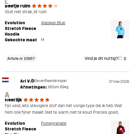
L
Beetje ruim
Sluit niet strak, zit ruim
Evolution
Alaskan Blue
Stretch Fleece
Hoodie
Gekochte maat
M
Vind je dit nuttig?
0
Article nr 10967
Ari V.
Geverifieerde koper
27 mei 2026
Afmetingen:
160cm, 69kg
A
Heerlijk
Fijn vest, iets stevigere stof dan het vorige type die ik heb. Wat
hem ook fijner maakt. Niet te warm, niet te koud. Precies goed..
Evolution
Pomegranate
Stretch Fleece