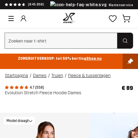
(845.858)
Klantenservice
Zoeken wissen
ZOMERUITVERKOOP: tot 50% korting
Shop nu
Startpagina
Dames
Truien
Fleece & tussenlagen
€ 89
4.7 (558)
Evolution Stretch Fleece Hoodie Dames
Model draagt