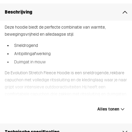
Beschrijving
Deze hoodie biedt de perfecte combinatie van warmte,
bewegingsvrijheid en alledaagse stijl.
Sneldrogend
Antipillingafwerking
Duimgat in mouw
De Evolution Stretch Fleece Hoodie is een sneldrogende, rekbare
capuchon met volledige ritssluiting en de kledinglaag waar je naar
grijpt voor intensieve outdooractiviteiten. Hij heeft een
comfortabele capuchon, drie zakken met ritssluiting en duimgaten
in de mouwen. De rekbare stof zorgt voor volledige mobiliteit en
heeft een antipillingafwerking. De Evolution Stretch Fleece Hoodie
Alles tonen
vormt een kleine upgrade ten opzichte van de traditionele hoodie
en is perfect voor wandelingen met warm weer waarbij het fris
kan worden.
Technische specificaties