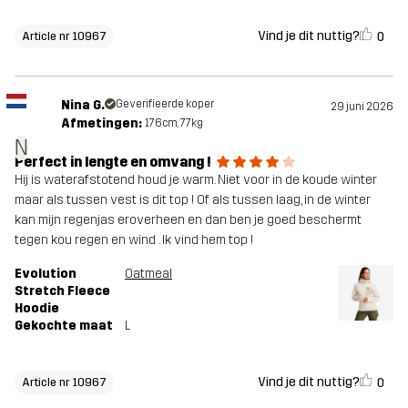
Vind je dit nuttig?
0
Article nr 10967
Nina G.
Geverifieerde koper
29 juni 2026
Afmetingen:
176cm, 77kg
N
Perfect in lengte en omvang !
Hij is waterafstotend houd je warm. Niet voor in de koude winter
maar als tussen vest is dit top ! Of als tussen laag, in de winter
kan mijn regenjas eroverheen en dan ben je goed beschermt
tegen kou regen en wind . Ik vind hem top !
Evolution
Oatmeal
Stretch Fleece
Hoodie
Gekochte maat
L
Vind je dit nuttig?
0
Article nr 10967