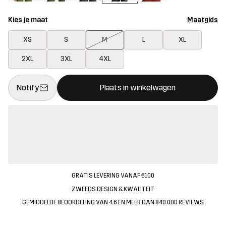
Kies je maat
Maatgids
XS
S
M
L
XL
2XL
3XL
4XL
Deze knop opent een modal met de bevestiging van een nieuw i
{{size}} niet beschikbaar
Notify
Plaats in winkelwagen
GRATIS LEVERING VANAF €100
ZWEEDS DESIGN & KWALITEIT
GEMIDDELDE BEOORDELING VAN 4.6 EN MEER DAN 840.000 REVIEWS